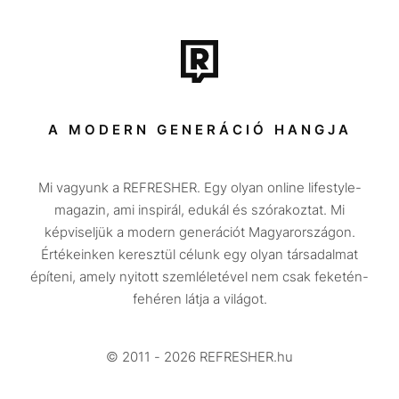
Film + sorozat
Tech-Tudomány
Sport
Társadalom
A MODERN GENERÁCIÓ HANGJA
Közélet
Mi vagyunk a REFRESHER. Egy olyan online lifestyle-
Utazás
magazin, ami inspirál, edukál és szórakoztat. Mi
Életmód
képviseljük a modern generációt Magyarországon.
Értékeinken keresztül célunk egy olyan társadalmat
Design
építeni, amely nyitott szemléletével nem csak feketén-
Beszélgetések
fehéren látja a világot.
Arcok
© 2011 - 2026 REFRESHER.hu
Videó