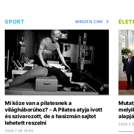
SPORT
ÉLE
MINDEN CIKK
Mi köze van a pilatesnek a
Mutat
világháborúhoz? – A Pilates atyja ivott
melyi
és szivarozott, de a hasizmán sajtot
alapj
lehetett reszelni
2026.7.2
2026.7.28 10:55