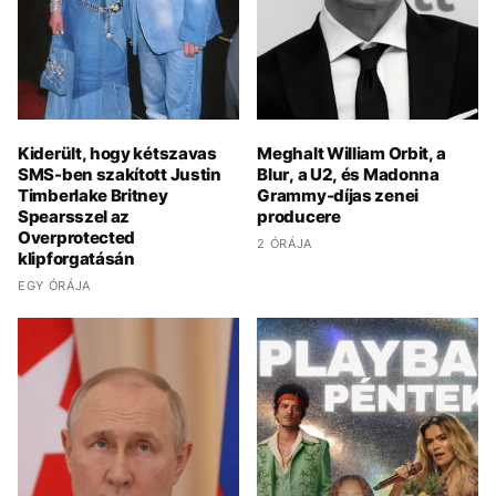
Kiderült, hogy kétszavas
Meghalt William Orbit, a
SMS-ben szakított Justin
Blur, a U2, és Madonna
Timberlake Britney
Grammy-díjas zenei
Spearsszel az
producere
Overprotected
2 ÓRÁJA
klipforgatásán
EGY ÓRÁJA