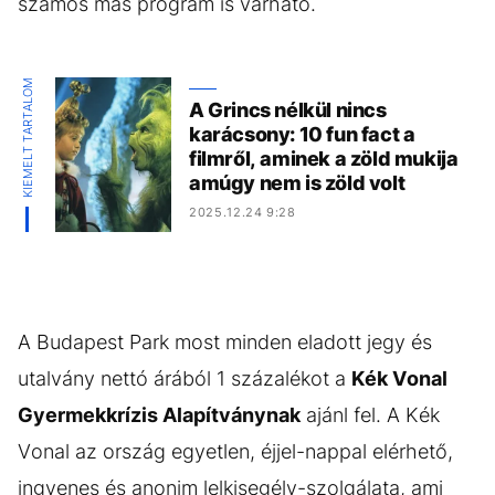
számos más program is várható.
KIEMELT TARTALOM
A Grincs nélkül nincs
karácsony: 10 fun fact a
filmről, aminek a zöld mukija
amúgy nem is zöld volt
2025.12.24 9:28
A Budapest Park most minden eladott jegy és
utalvány nettó árából 1 százalékot a
Kék Vonal
Gyermekkrízis Alapítványnak
ajánl fel. A Kék
Vonal az ország egyetlen, éjjel-nappal elérhető,
ingyenes és anonim lelkisegély-szolgálata, ami