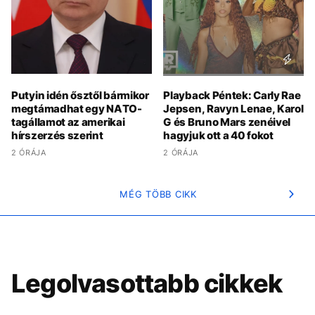
Putyin idén ősztől bármikor
Playback Péntek: Carly Rae
megtámadhat egy NATO-
Jepsen, Ravyn Lenae, Karol
tagállamot az amerikai
G és Bruno Mars zenéivel
hírszerzés szerint
hagyjuk ott a 40 fokot
2 ÓRÁJA
2 ÓRÁJA
MÉG TÖBB CIKK
Legolvasottabb cikkek