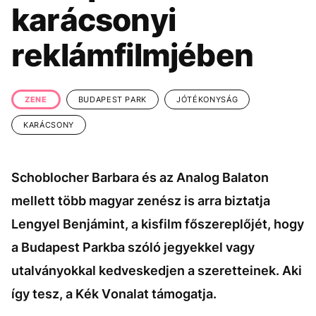
KÖZÉLET
UTAZÁS
karácsonyi
ÉLETMÓD
DESIGN
reklámfilmjében
BESZÉLGETÉSEK
ARCOK
VIDEÓ
TÖRTÉNETEK
ZENE
BUDAPEST PARK
JÓTÉKONYSÁG
GASZTRO
KARÁCSONY
Schoblocher Barbara és az Analog Balaton
mellett több magyar zenész is arra biztatja
Lengyel Benjámint, a kisfilm főszereplőjét, hogy
a Budapest Parkba szóló jegyekkel vagy
utalványokkal kedveskedjen a szeretteinek. Aki
így tesz, a Kék Vonalat támogatja.