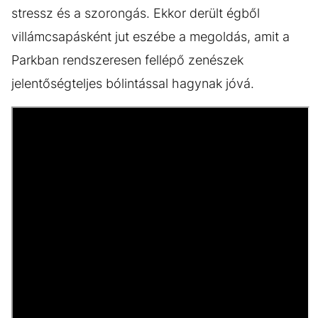
stressz és a szorongás. Ekkor derült égből
villámcsapásként jut eszébe a megoldás, amit a
Parkban rendszeresen fellépő zenészek
jelentőségteljes bólintással hagynak jóvá.