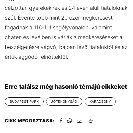
célzottan gyerekeknek és 24 éven aluli fiataloknak
szól. Évente több mint 20 ezer megkeresést
fogadnak a 116-111 segélyvonalon, valamint
chaten és levélben is várják a megkereséseket a
beszélgetésre vágyó, bajban lévő fiataloktól és az
értük aggódó felnőttektől.
Erre találsz még hasonló témájú cikkeket
BUDAPEST PARK
JÓTÉKONYSÁG
KARÁCSONY
CIKK MEGOSZTÁSA: