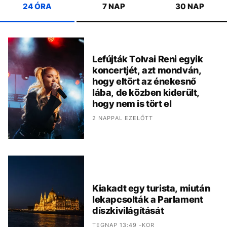
24 ÓRA
7 NAP
30 NAP
Lefújták Tolvai Reni egyik
koncertjét, azt mondván,
hogy eltört az énekesnő
lába, de közben kiderült,
hogy nem is tört el
2 NAPPAL EZELŐTT
Kiakadt egy turista, miután
lekapcsolták a Parlament
díszkivilágítását
TEGNAP 13:49 -KOR