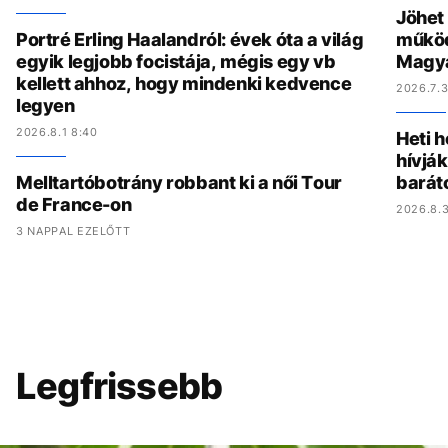
Jöhet
Portré Erling Haalandról: évek óta a világ
működ
egyik legjobb focistája, mégis egy vb
Magy
kellett ahhoz, hogy mindenki kedvence
2026.7.3
legyen
2026.8.1 8:40
Heti h
hívják
Melltartóbotrány robbant ki a női Tour
barát
de France-on
2026.8.3
3 NAPPAL EZELŐTT
Legfrissebb