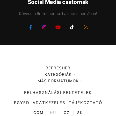
Social Media csatornák
Kövesd a Refresher.hu-t a social mediában!
REFRESHER
KATEGÓRIÁK
Médiaajánlat
MÁS FORMÁTUMOK
Zene
Impresszum
Kiemelt tartalmak
Divat
FELHASZNÁLÁSI FELTÉTELEK
Videó
Kultúra
EGYEDI ADATKEZELÉSI TÁJÉKOZTATÓ
Kvíz
ENTR
COM
|
HU
|
CZ
|
SK