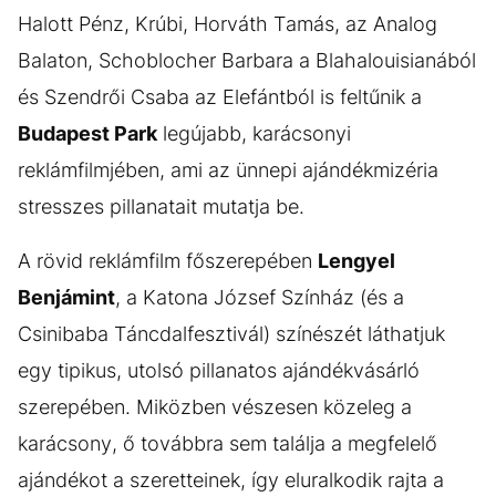
Halott Pénz, Krúbi, Horváth Tamás, az Analog
Balaton, Schoblocher Barbara a Blahalouisianából
és Szendrői Csaba az Elefántból is feltűnik a
Budapest Park
legújabb, karácsonyi
reklámfilmjében, ami az ünnepi ajándékmizéria
stresszes pillanatait mutatja be.
A rövid reklámfilm főszerepében
Lengyel
Benjámint
, a Katona József Színház (és a
Csinibaba Táncdalfesztivál) színészét láthatjuk
egy tipikus, utolsó pillanatos ajándékvásárló
szerepében. Miközben vészesen közeleg a
karácsony, ő továbbra sem találja a megfelelő
ajándékot a szeretteinek, így eluralkodik rajta a