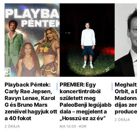
Playback Péntek:
PREMIER: Egy
Meghalt
Carly Rae Jepsen,
koncertintróból
Orbit, a 
Ravyn Lenae, Karol
született meg
Madonn
G és Bruno Mars
PaleoBenji legújabb
díjas ze
zenéivel hagyjuk ott
dala – megjelent a
produce
a 40 fokot
„Hosszú ez az év”
2 ÓRÁJA
2 ÓRÁJA
MA 12:00 -KOR