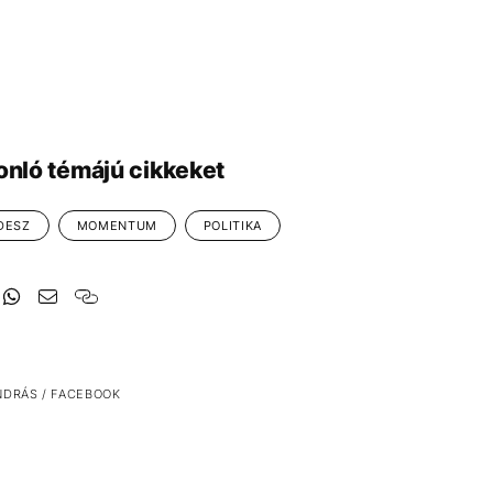
onló témájú cikkeket
DESZ
MOMENTUM
POLITIKA
NDRÁS / FACEBOOK