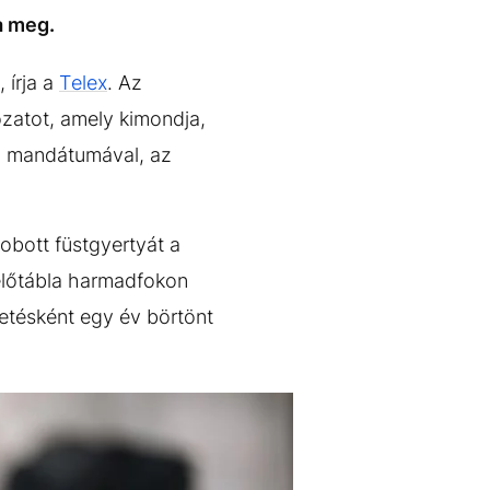
a meg.
 írja a
Telex
. Az
ozatot, amely kimondja,
lői mandátumával, az
obott füstgyertyát a
Ítélőtábla harmadfokon
tetésként egy év börtönt