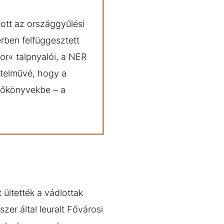
ott az országgyűlési
ben felfüggesztett
tor« talpnyalói, a NER
értelművé, hogy a
yzőkönyvekbe – a
ültették a vádlottak
zer által leuralt Fővárosi