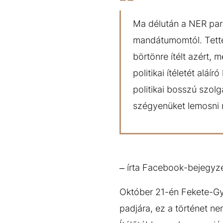
Ma délután a NER parl
mandátumomtól. Tette
börtönre ítélt azért, 
politikai ítéletét alá
politikai bosszú szol
szégyenüket lemosni 
– írta Facebook-bejegyzé
Október 21-én Fekete-Győ
padjára, ez a történet ne