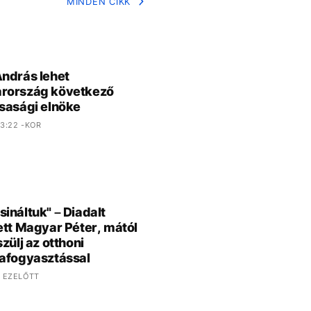
MINDEN CIKK
ndrás lehet
rország következő
sasági elnöke
3:22 -KOR
ináltuk" – Diadalt
ett Magyar Péter, mától
zülj az otthoni
afogyasztással
 EZELŐTT