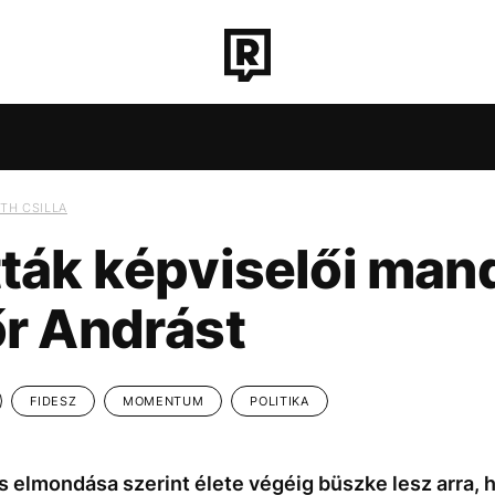
ROZAT
TECH-TUDOMÁNY
SPORT
TÁRSADALO
TH CSILLA
ták képviselői man
ONNA
CH-TUDOMÁNY
SEBESTYÉN BALÁZS
SPORT
TÁRSADALOM
MAGYARORSZÁG
KÖZÉLET
UTAZÁS
ÉL
CH-TUDOMÁNY
SPORT
TÁRSADALOM
KÖZÉLET
UTAZÁS
ÉL
r Andrást
FIDESZ
MOMENTUM
POLITIKA
RT
MADONNA
SEBESTYÉN BALÁZS
MAGYARORSZÁG
 elmondása szerint élete végéig büszke lesz arra, 