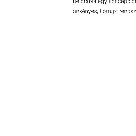
Ítélőtábla egy koncepciós 
önkényes, korrupt rendszer