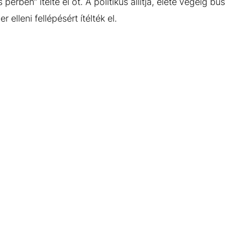
perben” ítélte el őt. A politikus állítja, élete végéig b
 elleni fellépésért ítélték el.