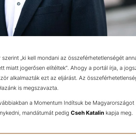
szerint „ki kell mondani az összeférhetetlenségét anna
tt miatt jogerősen elítéltek”. Ahogy a portál írja, a jo
zör alkalmazták ezt az eljárást. Az összeférhetetlen
 Hazánk is megszavazta.
vábbiakban a Momentum Indítsuk be Magyarországot 
enykedni, mandátumát pedig
Cseh Katalin
kapja meg.