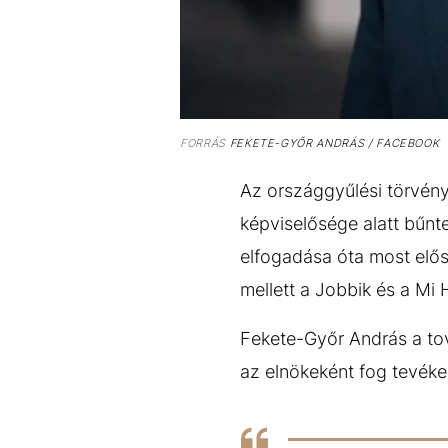
FORRÁS
FEKETE-GYŐR ANDRÁS / FACEBOOK
Az országgyűlési törvény 
képviselősége alatt bűnte
elfogadása óta most elős
mellett a Jobbik és a Mi
Fekete-Győr András a to
az elnökeként fog tevék