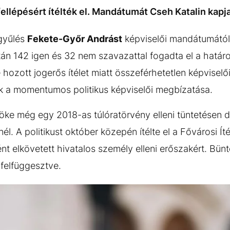
fellépésért ítélték el. Mandátumát Cseh Katalin kapj
gyűlés
Fekete-Győr Andrást
képviselői mandátumától,
án 142 igen és 32 nem szavazattal fogadta el a határ
e hozott jogerős ítélet miatt összeférhetetlen képvise
ik a momentumos politikus képviselői megbízatása.
e még egy 2018-as túlóratörvény elleni tüntetésen d
nél. A politikust október közepén ítélte el a Fővárosi 
nt elkövetett hivatalos személy elleni erőszakért. Bün
 felfüggesztve.