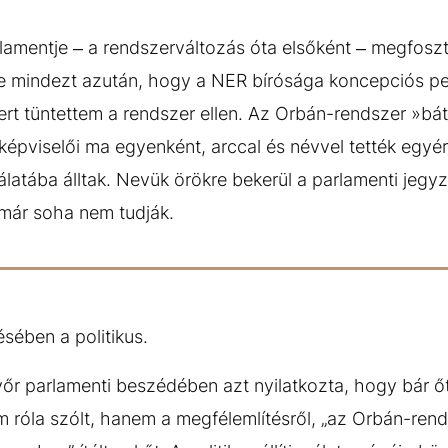
amentje – a rendszerváltozás óta elsőként – megfoszt
 mindezt azután, hogy a NER bírósága koncepciós per
mert tüntettem a rendszer ellen. Az Orbán-rendszer »bá
író képviselői ma egyenként, arccal és névvel tették egy
gálatába álltak. Nevük örökre bekerül a parlamenti jeg
már soha nem tudják.
sében a politikus.
r parlamenti beszédében azt nyilatkozta, hogy bár őt 
m róla szólt, hanem a megfélemlítésről, „az Orbán-rends