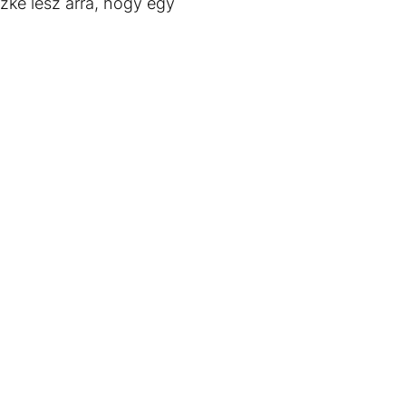
üszke lesz arra, hogy egy