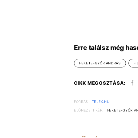
Erre találsz még has
FEKETE-GYŐR ANDRÁS
FI
CIKK MEGOSZTÁSA:
FORRÁS
TELEX.HU
ELŐNÉZETI KÉP:
FEKETE-GYŐR A