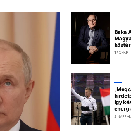
Baka A
Magya
köztár
TEGNAP 1
„Megcs
hirdet
így kés
energi
2 NAPPAL