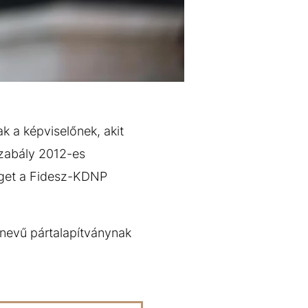
k a képviselőnek, akit
gszabály 2012-es
séget a Fidesz-KDNP
nevű pártalapítványnak