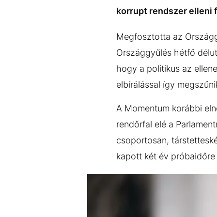
EGYÉB FORMÁTUMOK
REFRESHER
korrupt rendszer elleni 
Kiemelt tartalmak
Videó
Kvíz
Médiaajánlat
Impresszum
Megfosztotta az Ország
Országgyűlés hétfő délut
hogy a politikus az ellen
elbírálással így megszűn
A Momentum korábbi elnök
rendőrfal elé a Parlament
csoportosan, társtetteské
kapott két év próbaidőre