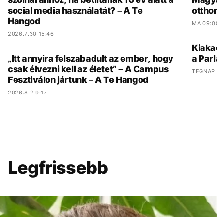
social media használatát? – A Te
ottho
Hangod
MA 09:0
2026.7.30 15:46
Kiaka
„Itt annyira felszabadult az ember, hogy
a Parl
csak élvezni kell az életet” – A Campus
TEGNAP 
Fesztiválon jártunk – A Te Hangod
2026.8.2 9:17
Legfrissebb