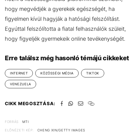
hogy megvédjék a gyerekek egészségét, ha
figyelmen kívül hagyják a hatósági felszólítást.
Egyúttal felszólította a fiatal felhasználók szüleit,
hogy figyeljék gyermekeik online tevékenységét.
Erre találsz még hasonló témájú cikkeket
INTERNET
KÖZÖSSÉGI MÉDIA
TIKTOK
VENEZUELA
CIKK MEGOSZTÁSA:
FORRÁS
MTI
ELŐNÉZETI KÉP:
CHENG XIN/GETTY IMAGES