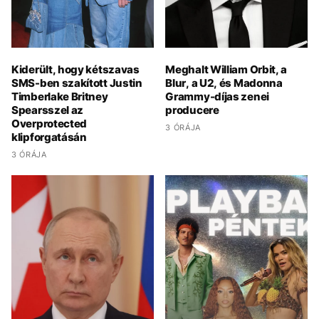
Kiderült, hogy kétszavas
Meghalt William Orbit, a
SMS-ben szakított Justin
Blur, a U2, és Madonna
Timberlake Britney
Grammy-díjas zenei
Spearsszel az
producere
Overprotected
3 ÓRÁJA
klipforgatásán
3 ÓRÁJA