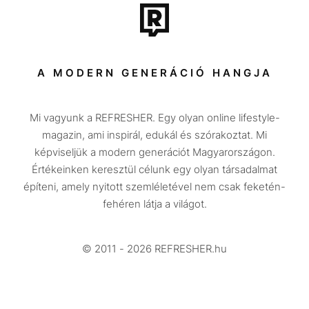
Tech-Tudomány
Sport
Társadalom
A MODERN GENERÁCIÓ HANGJA
Közélet
Mi vagyunk a REFRESHER. Egy olyan online lifestyle-
Utazás
magazin, ami inspirál, edukál és szórakoztat. Mi
Életmód
képviseljük a modern generációt Magyarországon.
Értékeinken keresztül célunk egy olyan társadalmat
Design
építeni, amely nyitott szemléletével nem csak feketén-
Beszélgetések
fehéren látja a világot.
Arcok
© 2011 - 2026 REFRESHER.hu
Videó
Történetek