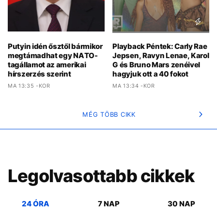
Putyin idén ősztől bármikor
Playback Péntek: Carly Rae
megtámadhat egy NATO-
Jepsen, Ravyn Lenae, Karol
tagállamot az amerikai
G és Bruno Mars zenéivel
hírszerzés szerint
hagyjuk ott a 40 fokot
MA 13:35 -KOR
MA 13:34 -KOR
MÉG TÖBB CIKK
Legolvasottabb cikkek
24 ÓRA
7 NAP
30 NAP