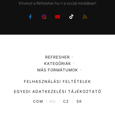
Kövesd a Refresher.hu-t a social mediában!
REFRESHER
KATEGÓRIÁK
Médiaajánlat
MÁS FORMÁTUMOK
Zene
Impresszum
Kiemelt tartalmak
Divat
FELHASZNÁLÁSI FELTÉTELEK
Videó
Kultúra
EGYEDI ADATKEZELÉSI TÁJÉKOZTATÓ
Kvíz
ENTR
COM
|
HU
|
CZ
|
SK
Film + sorozat