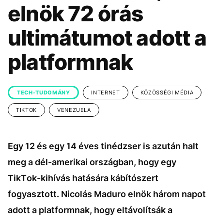
KÖZÉLET
UTAZÁS
elnök 72 órás
ÉLETMÓD
DESIGN
ultimátumot adott a
BESZÉLGETÉSEK
ARCOK
platformnak
VIDEÓ
TÖRTÉNETEK
GASZTRO
TECH-TUDOMÁNY
INTERNET
KÖZÖSSÉGI MÉDIA
TIKTOK
VENEZUELA
Egy 12 és egy 14 éves tinédzser is azután halt
meg a dél-amerikai országban, hogy egy
TikTok-kihívás hatására kábítószert
fogyasztott. Nicolás Maduro elnök három napot
adott a platformnak, hogy eltávolítsák a