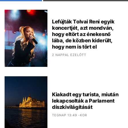
Lefújták Tolvai Reni egyik
koncertjét, azt mondván,
hogy eltört az énekesnő
lába, de közben kiderült,
hogy nem is tört el
2 NAPPAL EZELŐTT
Kiakadt egy turista, miután
lekapcsolták a Parlament
díszkivilágítását
TEGNAP 13:49 -KOR