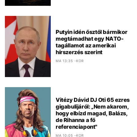
Putyin idén ősztől bármikor
megtámadhat egy NATO-
tagállamot az amerikai
hírszerzés szerint
MA 13:35 -KOR
Vitézy Dávid DJ Oti 65 ezres
gigabulijáról: „Nem akarom,
hogy elbízd magad, Balázs,
de Rihanna a fő
referenciapont"
MA 10:05 -KOR