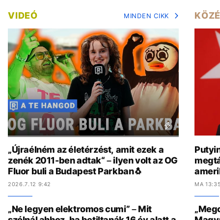
VIDEÓ
KÖZÉ
MINDEN CIKK
„Újraélném az életérzést, amit ezek a
Putyi
zenék 2011-ben adtak“ – ilyen volt az OG
megtá
Fluor buli a Budapest Parkban🐧
amerik
2026.7.12 9:42
MA 13:3
„Ne legyen elektromos cumi” – Mit
„Megcs
szólnál ahhoz, ha betiltanák 16 év alatt a
Magyar