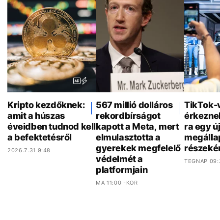
Kripto kezdőknek:
567 millió dolláros
TikTok-
amit a húszas
rekordbírságot
érkezne
éveidben tudnod kell
kapott a Meta, mert
ra egy ú
a befektetésről
elmulasztotta a
megálla
gyerekek megfelelő
részeké
2026.7.31 9:48
védelmét a
TEGNAP 09:
platformjain
MA 11:00 -KOR