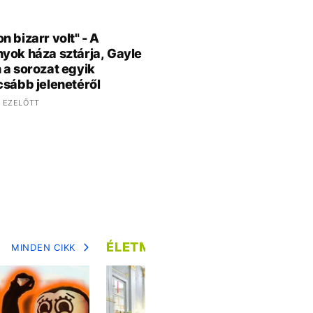
n bizarr volt" - A
yok háza sztárja, Gayle
 a sorozat egyik
csább jelenetéről
 EZELŐTT
ÉLETMÓD
MINDEN CIKK
MIN