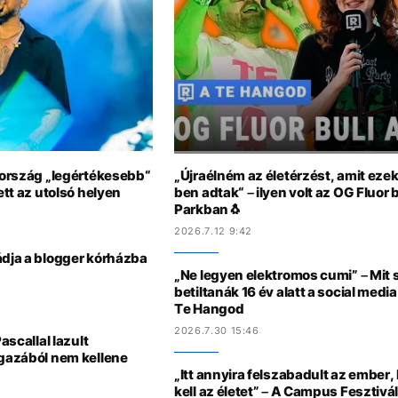
arország „legértékesebb“
„Újraélném az életérzést, amit eze
ett az utolsó helyen
ben adtak“ – ilyen volt az OG Fluor 
Parkban🐧
2026.7.12 9:42
ádja a blogger kórházba
„Ne legyen elektromos cumi” – Mit 
betiltanák 16 év alatt a social medi
Te Hangod
2026.7.30 15:46
ascallal lazult
Igazából nem kellene
„Itt annyira felszabadult az ember,
kell az életet” – A Campus Fesztivá