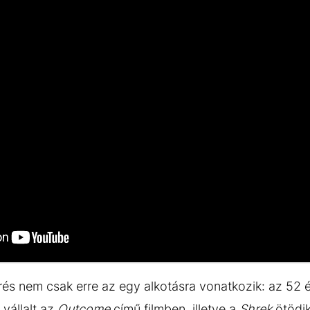
térés nem csak erre az egy alkotásra vonatkozik: az 52
vállalt az
Outcome
című filmben, illetve a
Shrek
ötödik