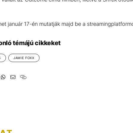
met január 17-én mutatják majd be a streamingplatform
onló témájú cikkeket
S
JAMIE FOXX