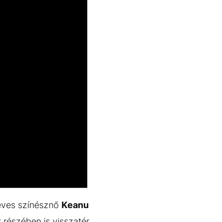
 éves színésznő
Keanu
 részében is visszatér