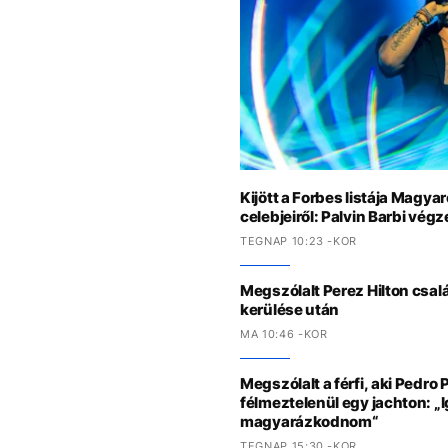
Kijött a Forbes listája Magy
celebjeiről: Palvin Barbi végz
TEGNAP 10:23 -KOR
Megszólalt Perez Hilton csal
kerülése után
MA 10:46 -KOR
Megszólalt a férfi, aki Pedro P
félmeztelenül egy jachton: „
magyarázkodnom“
TEGNAP 15:30 -KOR