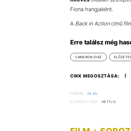
Fiona hangjaként.
A
Back in Action
című fil
Erre találsz még has
CAMERON DIAZ
ELŐZETE
CIKK MEGOSZTÁSA:
FORRÁS
24.HU
ELŐNÉZETI KÉP:
NETFLIX