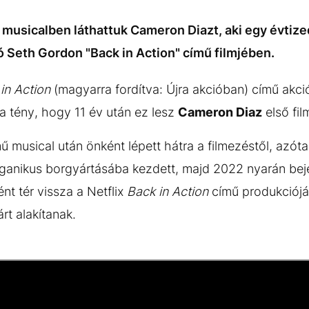
ű musicalben láthattuk Cameron Diazt, aki egy évtiz
ó Seth Gordon "Back in Action" című filmjében.
in Action
(magyarra fordítva: Újra akcióban) című akci
 a tény, hogy 11 év után ez lesz
Cameron Diaz
első fil
ű musical után önként lépett hátra a filmezéstől, azóta
 organikus borgyártásába kezdett, majd 2022 nyarán be
nt tér vissza a Netflix
Back in Action
című produkciójá
rt alakítanak.