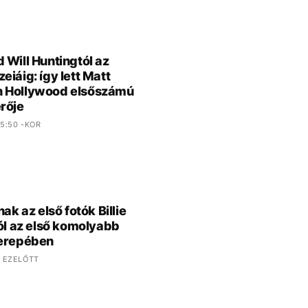
 Will Huntingtól az
eiáig: így lett Matt
 Hollywood elsőszámú
rője
5:50 -KOR
nak az első fotók Billie
ról az első komolyabb
zerepében
 EZELŐTT