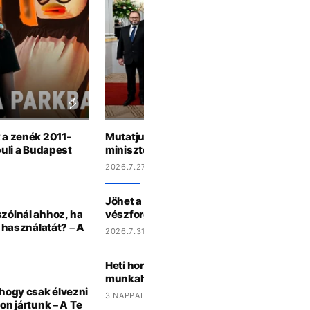
k a zenék 2011-
Mutatjuk, te Magyar Péter kormányából m
buli a Budapest
miniszter lennél a horoszkópod alapján
2026.7.27 15:44
Jöhet a háromórás áramszünet? Így műk
szólnál ahhoz, ha
vészforgatókönyv Magyarországon
a használatát? – A
2026.7.31 15:27
Heti horoszkóp: a Skorpiók randizni hívjá
munkahelyi krásst, a Kosok új barátokat
 hogy csak élvezni
3 NAPPAL EZELŐTT
lon jártunk – A Te