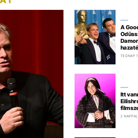
ZAT
A Good
Odüssz
Damon
hazaté
TEGNAP 1
Itt van
Eilish
films
2 NAPPAL