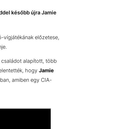
eddel később újra Jamie
ó-vígjátékának előzetese,
mje.
 családot alapított, több
jelentették, hogy
Jamie
ban, amiben egy CIA-