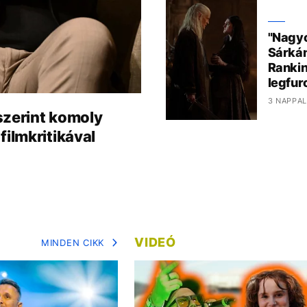
"Nagyo
Sárkán
Rankin
legfur
3 NAPPAL
szerint komoly
filmkritikával
VIDEÓ
MINDEN CIKK