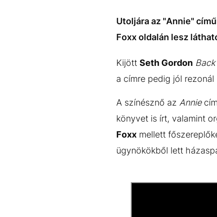
EGYÉB FORMÁTUMOK
REFRESHER
Kiemelt tartalmak
Videó
Kvíz
Médiaajánlat
Impresszum
Utoljára az "Annie" cím
Foxx oldalán lesz láthat
Kijött
Seth Gordon
Back 
a címre pedig jól rezonál
A színésznő az
Annie
cím
könyvet is írt, valamint
Foxx
mellett főszereplőké
ügynökökből lett házaspá