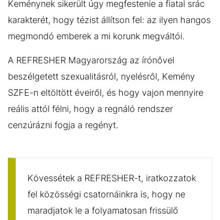
Keménynek sikerült úgy megfestenie a fiatal srác
karakterét, hogy tézist állítson fel: az ilyen hangos
megmondó emberek a mi korunk megváltói.
A REFRESHER Magyarország az írónővel
beszélgetett szexualitásról, nyelésről, Kemény
SZFE-n eltöltött éveiről, és hogy vajon mennyire
reális attól félni, hogy a regnáló rendszer
cenzúrázni fogja a regényt.
Kövessétek a REFRESHER-t, iratkozzatok
fel közösségi csatornáinkra is, hogy ne
maradjatok le a folyamatosan frissülő