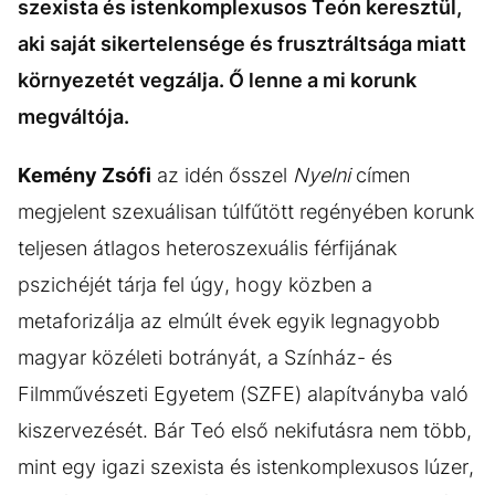
szexista és istenkomplexusos Teón keresztül,
aki saját sikertelensége és frusztráltsága miatt
környezetét vegzálja. Ő lenne a mi korunk
megváltója.
Kemény Zsófi
az idén ősszel
Nyelni
címen
megjelent szexuálisan túlfűtött regényében korunk
teljesen átlagos heteroszexuális férfijának
pszichéjét tárja fel úgy, hogy közben a
metaforizálja az elmúlt évek egyik legnagyobb
magyar közéleti botrányát, a Színház- és
Filmművészeti Egyetem (SZFE) alapítványba való
kiszervezését. Bár Teó első nekifutásra nem több,
mint egy igazi szexista és istenkomplexusos lúzer,