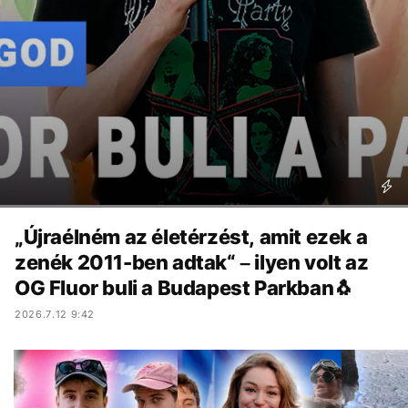
„Újraélném az életérzést, amit ezek a
zenék 2011-ben adtak“ – ilyen volt az
OG Fluor buli a Budapest Parkban🐧
2026.7.12 9:42