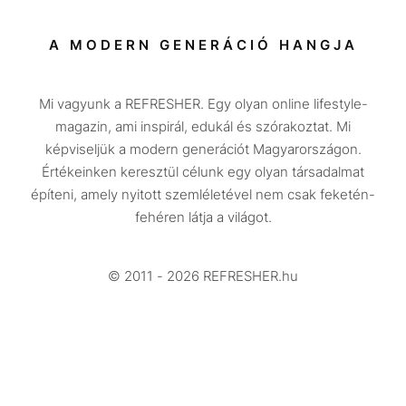
Sport
Társadalom
A MODERN GENERÁCIÓ HANGJA
Közélet
Mi vagyunk a REFRESHER. Egy olyan online lifestyle-
Utazás
magazin, ami inspirál, edukál és szórakoztat. Mi
Életmód
képviseljük a modern generációt Magyarországon.
Értékeinken keresztül célunk egy olyan társadalmat
Design
építeni, amely nyitott szemléletével nem csak feketén-
Beszélgetések
fehéren látja a világot.
Arcok
© 2011 - 2026 REFRESHER.hu
Videó
Történetek
Gasztro