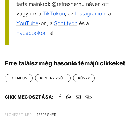
tartalmainkról: @refresherhu néven ott
vagyunk a
TikTokon
, az
Instagramon
, a
YouTube
-on, a
Spotifyon
és a
Facebookon
is!
Erre találsz még hasonló témájú cikkeket
IRODALOM
KEMÉNY ZSÓFI
KÖNYV
CIKK MEGOSZTÁSA:
ELŐNÉZETI KÉP:
REFRESHER