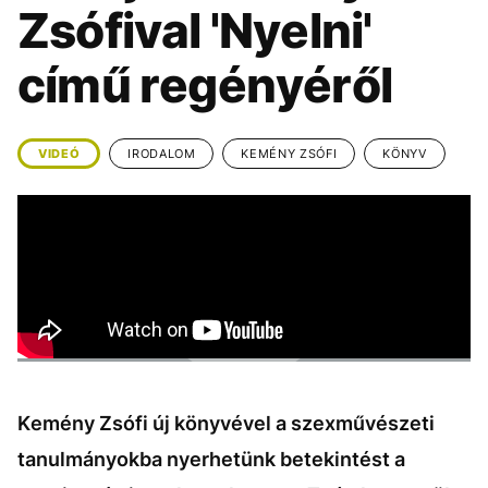
KÖZÉLET
UTAZÁS
Zsófival 'Nyelni'
ÉLETMÓD
DESIGN
című regényéről
BESZÉLGETÉSEK
ARCOK
VIDEÓ
TÖRTÉNETEK
VIDEÓ
IRODALOM
KEMÉNY ZSÓFI
KÖNYV
GASZTRO
Kemény Zsófi új könyvével a szexművészeti
tanulmányokba nyerhetünk betekintést a