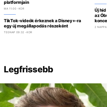
platformjain
MA 11:00 -KOR
Új hí
az Ób
TikTok-videók érkeznek a Disney+-ra
konce
egy új megállapodás részeként
2 NAPPA
TEGNAP 09:32 -KOR
Legfrissebb