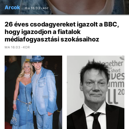
Arcok
ma 16:03 -kor
26 éves csodagyereket igazolt a BBC,
hogy igazodjon a fiatalok
médiafogyasztási szokásaihoz
MA 16:03 -KOR