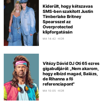
Kiderült, hogy kétszavas
SMS-ben szakított Justin
Timberlake Britney
Spearsszel az
Overprotected
klipforgatásán
MA 14:42 -KOR
Vitézy Dávid DJ Oti 65 ezres
gigabulijáról: „Nem akarom,
hogy elbízd magad, Balázs,
de Rihanna a fő
referenciapont"
MA 10:05 -KOR