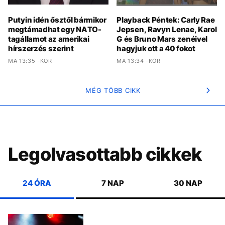
Putyin idén ősztől bármikor
Playback Péntek: Carly Rae
megtámadhat egy NATO-
Jepsen, Ravyn Lenae, Karol
tagállamot az amerikai
G és Bruno Mars zenéivel
hírszerzés szerint
hagyjuk ott a 40 fokot
MA 13:35 -KOR
MA 13:34 -KOR
MÉG TÖBB CIKK
Legolvasottabb cikkek
24 ÓRA
7 NAP
30 NAP