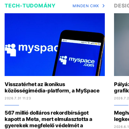
TECH-TUDOMÁNY
DESI
MINDEN CIKK
Visszatérhet az ikonikus
Pályáz
közösségimédia-platform, a MySpace
grafi
2026.7.31 11:23
2026.7.2
567 millió dolláros rekordbírságot
Megha
kapott a Meta, mert elmulasztotta a
legke
gyerekek megfelelő védelmét a
2026.6.1