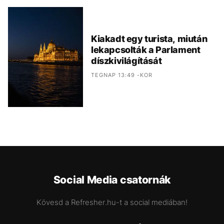
Kiakadt egy turista, miután
lekapcsolták a Parlament
díszkivilágítását
TEGNAP 13:49 -KOR
Social Media csatornák
Kövesd a Refresher.hu-t a social mediában!