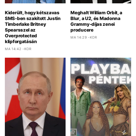
Kiderült, hogy kétszavas
Meghalt William Orbit, a
SMS-ben szakított Justin
Blur, a U2, és Madonna
Timberlake Britney
Grammy-díjas zenei
Spearsszel az
producere
Overprotected
MA 14:29 -KOR
klipforgatásán
MA 14:42 -KOR