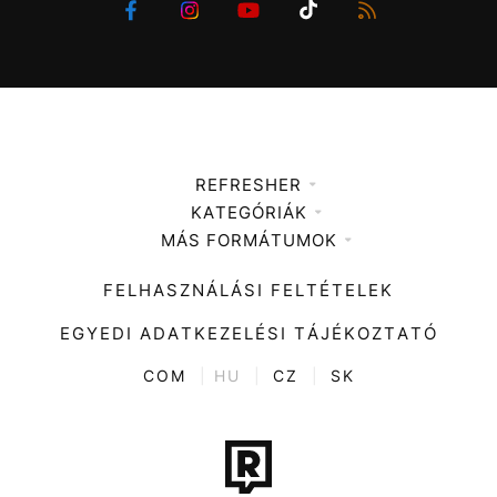
REFRESHER
KATEGÓRIÁK
Médiaajánlat
MÁS FORMÁTUMOK
Zene
Impresszum
Kiemelt tartalmak
Divat
FELHASZNÁLÁSI FELTÉTELEK
Videó
Kultúra
EGYEDI ADATKEZELÉSI TÁJÉKOZTATÓ
Kvíz
ENTR
COM
|
HU
|
CZ
|
SK
Film + sorozat
Tech-Tudomány