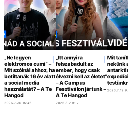
„Ne legyen
„Itt annyira
Mit taní
elektromos cumi” –
felszabadult az
nekünk 
Mit szólnál ahhoz, ha
ember, hogy csak
antarkti
betiltanák 16 év alatt
élvezni kell az életet”
expedíci
a social media
– A Campus
testünkr
használatát? – A Te
Fesztiválon jártunk –
2026.7.19 9
Hangod
A Te Hangod
2026.7.30 15:46
2026.8.2 9:17