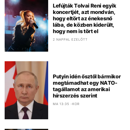
Lefújták Tolvai Reni egyik
koncertjét, azt mondván,
hogy eltört az énekesnő
lába, de közben kiderült,
hogy nem is tört el
2 NAPPAL EZELŐTT
Putyin idén ősztől bármikor
megtámadhat egy NATO-
tagállamot az amerikai
hírszerzés szerint
MA 13:35 -KOR