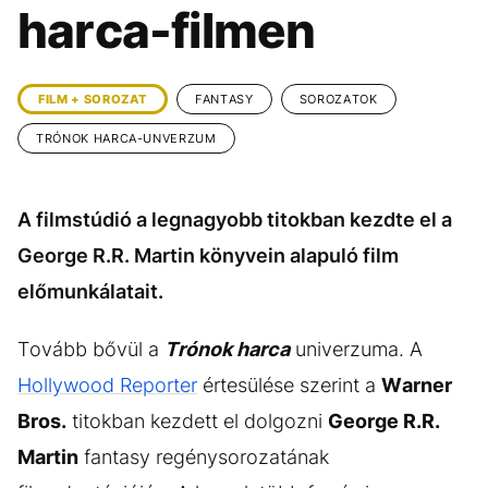
KÖZÉLET
UTAZÁS
harca-filmen
ÉLETMÓD
DESIGN
BESZÉLGETÉSEK
ARCOK
FILM + SOROZAT
FANTASY
SOROZATOK
VIDEÓ
TÖRTÉNETEK
TRÓNOK HARCA-UNVERZUM
GASZTRO
A filmstúdió a legnagyobb titokban kezdte el a
George R.R. Martin könyvein alapuló film
előmunkálatait.
Tovább bővül a
Trónok harca
univerzuma. A
Hollywood Reporter
értesülése szerint a
Warner
Bros.
titokban kezdett el dolgozni
George R.R.
Martin
fantasy regénysorozatának