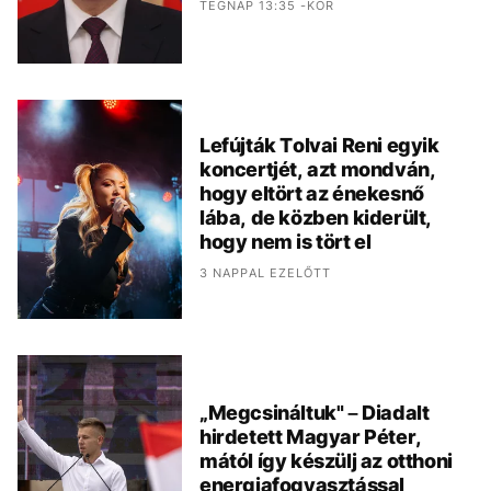
TEGNAP 13:35 -KOR
Lefújták Tolvai Reni egyik
koncertjét, azt mondván,
hogy eltört az énekesnő
lába, de közben kiderült,
hogy nem is tört el
3 NAPPAL EZELŐTT
„Megcsináltuk" – Diadalt
hirdetett Magyar Péter,
mától így készülj az otthoni
energiafogyasztással