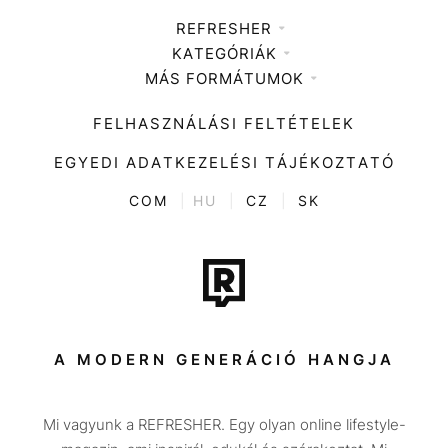
REFRESHER
KATEGÓRIÁK
Médiaajánlat
MÁS FORMÁTUMOK
Zene
Impresszum
Kiemelt tartalmak
Divat
FELHASZNÁLÁSI FELTÉTELEK
Videó
Kultúra
EGYEDI ADATKEZELÉSI TÁJÉKOZTATÓ
Kvíz
ENTR
COM
|
HU
|
CZ
|
SK
Film + sorozat
Tech-Tudomány
Sport
Társadalom
A MODERN GENERÁCIÓ HANGJA
Közélet
Mi vagyunk a REFRESHER. Egy olyan online lifestyle-
Utazás