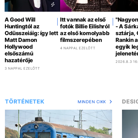
A Good Will
Itt vannak az első
"Nagyon 
Huntingtól az
fotók Billie Eilishról
- A Sár
Odüsszeiáig: így lett
az első komolyabb
sztárja,
Matt Damon
filmszerepében
Rankin a
Hollywood
egyik l
4 NAPPAL EZELŐTT
elsőszámú
jeleneté
hazatérője
2026.8.3 16
3 NAPPAL EZELŐTT
TÖRTÉNETEK
DESI
MINDEN CIKK