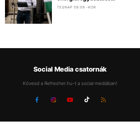
TEGNAP 09:09 -KOR
Social Media csatornák
Kövesd a Refresher.hu-t a social mediában!