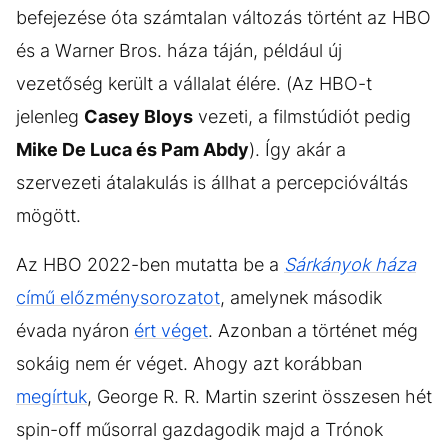
befejezése óta számtalan változás történt az HBO
és a Warner Bros. háza táján, például új
vezetőség került a vállalat élére. (Az HBO-t
jelenleg
Casey Bloys
vezeti, a filmstúdiót pedig
Mike De Luca és Pam Abdy
). Így akár a
szervezeti átalakulás is állhat a percepcióváltás
mögött.
Az HBO 2022-ben mutatta be a
Sárkányok háza
című előzménysorozatot
, amelynek második
évada nyáron
ért véget
. Azonban a történet még
sokáig nem ér véget. Ahogy azt korábban
megírtuk
, George R. R. Martin szerint összesen hét
spin-off műsorral gazdagodik majd a Trónok