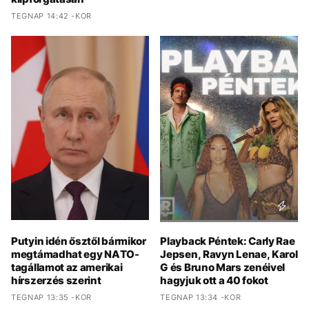
TEGNAP 14:42 -KOR
Putyin idén ősztől bármikor
Playback Péntek: Carly Rae
megtámadhat egy NATO-
Jepsen, Ravyn Lenae, Karol
tagállamot az amerikai
G és Bruno Mars zenéivel
hírszerzés szerint
hagyjuk ott a 40 fokot
TEGNAP 13:35 -KOR
TEGNAP 13:34 -KOR