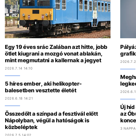
Egy 19 éves srác Zalában azt hitte, jobb
Pályáz
ötlet kiugrani a mozgó vonat ablakán,
grafi
mint megmutatni a kallernak a jegyet
2026.7.2
2026.7.14 14:10
Megha
5 híres ember, aki helikopter-
legke
balesetben vesztette életét
2026.6.1
2026.6.18 14:21
Új hí
Összedőlt a színpad a fesztivál előtt
az Ób
Nápolyban, végül a hatóságok is
konce
közbeléptek
3 NAPPA
2026.7.5 14:02