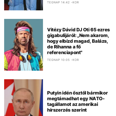
TEGNAP 14:42 -KOR
Vitézy Dávid DJ Oti 65 ezres
gigabulijáról: „Nem akarom,
hogy elbízd magad, Balázs,
de Rihanna a fő
referenciapont"
TEGNAP 10:05 -KOR
Putyin idén ősztől bármikor
megtámadhat egy NATO-
tagállamot az amerikai
hírszerzés szerint