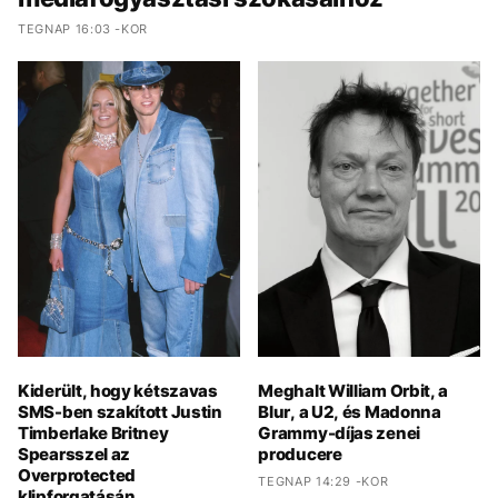
TEGNAP 16:03 -KOR
Kiderült, hogy kétszavas
Meghalt William Orbit, a
SMS-ben szakított Justin
Blur, a U2, és Madonna
Timberlake Britney
Grammy-díjas zenei
Spearsszel az
producere
Overprotected
TEGNAP 14:29 -KOR
klipforgatásán