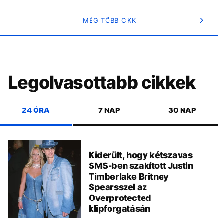
MÉG TÖBB CIKK
Legolvasottabb cikkek
24 ÓRA
7 NAP
30 NAP
Kiderült, hogy kétszavas
SMS-ben szakított Justin
Timberlake Britney
Spearsszel az
Overprotected
klipforgatásán