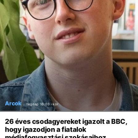
Arcok
tegnap 16:03 -kor
26 éves csodagyereket igazolt a BBC,
hogy igazodjon a fiatalok
médiafogyasztási szokásaihoz