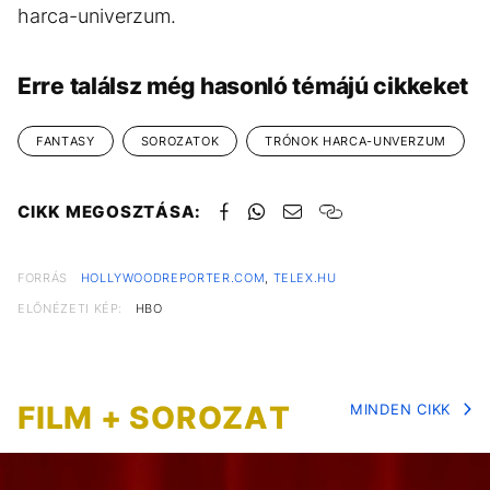
harca-univerzum.
Erre találsz még hasonló témájú cikkeket
FANTASY
SOROZATOK
TRÓNOK HARCA-UNVERZUM
CIKK MEGOSZTÁSA:
FORRÁS
HOLLYWOODREPORTER.COM
,
TELEX.HU
ELŐNÉZETI KÉP:
HBO
FILM + SOROZAT
MINDEN CIKK