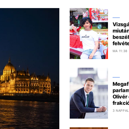
Vizsgá
miután
beszél
felvéte
MA 11:38
Megafo
parlam
Olivér
frakci
3 NAPPAL