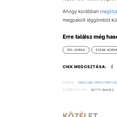
Ahogy korábban
megírtu
megpakolt léggömböt kül
Erre találsz még has
DÉL-KOREA
ÉSZAK-KORE
CIKK MEGOSZTÁSA:
FORRÁS
CNN.COM
,
INFOSTART.H
ELŐNÉZETI KÉP:
GETTY IMAGES
KÖZÉLET