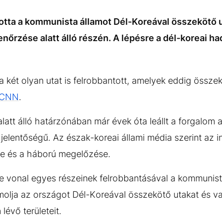
tta a kommunista államot Dél-Koreával összekötő u
lenőrzése alatt álló részén. A lépésre a dél-koreai 
két olyan utat is felrobbantott, amelyek eddig összekö
CNN
.
 alatt álló határzónában már évek óta leállt a forgalom 
jelentőségű. Az észak-koreai állami média szerint az i
e és a háború megelőzése.
 vonal egyes részeinek felrobbantásával a kommunista
zámolja az országot Dél-Koreával összekötő utakat és v
 lévő területeit.