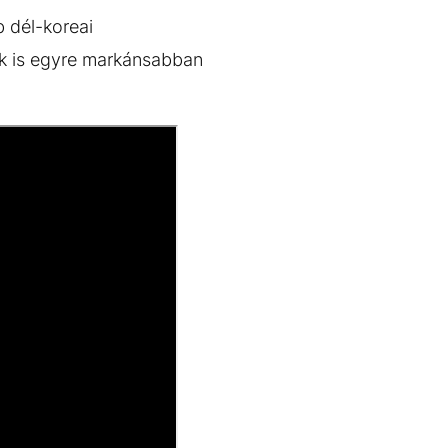
 dél-koreai
zök is egyre markánsabban