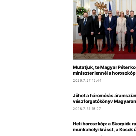
Mutatjuk, te Magyar Péter k
miniszter lennél a horoszkóp
2026.7.27 15:44
Jöhet a háromórás áramszün
vészforgatókönyv Magyaro
2026.7.31 15:27
Heti horoszkóp: a Skorpiók ra
munkahelyi krásst, a Kosok 