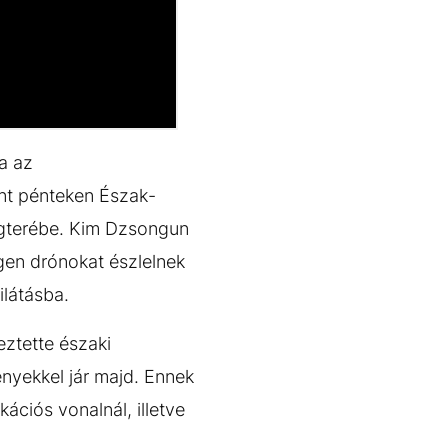
a az
int pénteken Észak-
égterébe. Kim Dzsongun
gen drónokat észlelnek
ilátásba.
eztette északi
nyekkel jár majd. Ennek
ációs vonalnál, illetve