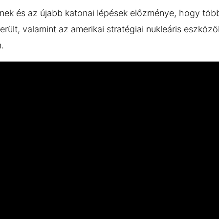
nek és az újabb katonai lépések előzménye, hogy több
erült, valamint az amerikai stratégiai nukleáris eszkö
.