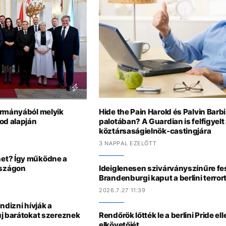
ormányából melyik
Hide the Pain Harold és Palvin Barb
od alapján
palotában? A Guardian is felfigyelt
köztársaságielnök-castingjára
3 NAPPAL EZELŐTT
et? Így működne a
rszágon
Ideiglenesen szivárványszínűre fe
Brandenburgi kaput a berlini terro
2026.7.27 11:39
ndizni hívják a
új barátokat szereznek
Rendőrök lőtték le a berlini Pride e
elkövetőjét