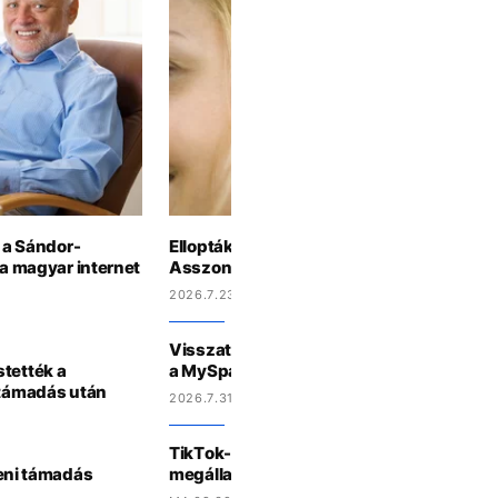
i a Sándor-
Ellopták és nyilvánosra állították az
 a magyar internet
Asszonysutyorgót
2026.7.23 9:32
Visszatérhet az ikonikus közösségimédi
stették a
a MySpace
rtámadás után
2026.7.31 11:23
TikTok-videók érkeznek a Disney+-ra egy
lleni támadás
megállapodás részeként