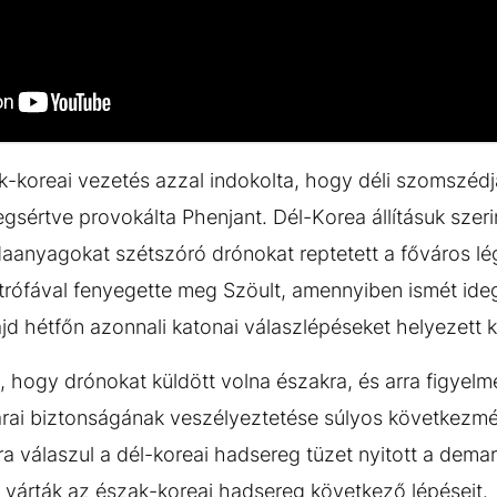
-koreai vezetés azzal indokolta, hogy déli szomszédj
gsértve provokálta Phenjant. Dél-Korea állításuk szer
aanyagokat szétszóró drónokat reptetett a főváros l
trófával fenyegette meg Szöult, amennyiben ismét ide
jd hétfőn azonnali katonai válaszlépéseket helyezett k
, hogy drónokat küldött volna északra, és arra figyelm
rai biztonságának veszélyeztetése súlyos következmé
 válaszul a dél-koreai hadsereg tüzet nyitott a demark
n várták az észak-koreai hadsereg következő lépéseit.