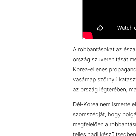
A robbantásokat az észak
ország szuverenitását me
Korea-ellenes propagand
vasárnap szörnyű katasz
az ország légterében, ma
Dél-Korea nem ismerte el
szomszédját, hogy polgá
megfelelően a robbantásra
teljes hadi készültségbe