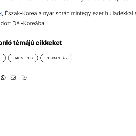
k
, Észak-Korea a nyár során mintegy ezer hulladékkal 
dött Dél-Koreába.
onló témájú cikkeket
A
HADSEREG
ROBBANTÁS
U