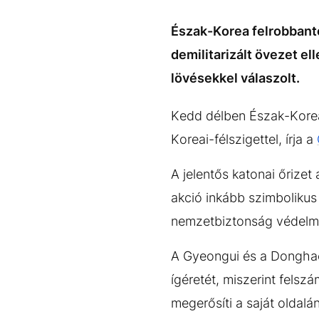
EGYÉB FORMÁTUMOK
REFRESHER
Kiemelt tartalmak
Videó
Kvíz
Médiaajánlat
Impresszum
Észak-Korea felrobbanto
demilitarizált övezet el
lövésekkel válaszolt.
Kedd délben Észak-Korea 
Koreai-félszigettel, írja a
A jelentős katonai őrizet
akció inkább szimbolikus 
nemzetbiztonság védelm
A Gyeongui és a Donghae
ígéretét, miszerint fels
megerősíti a saját oldalán