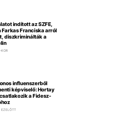
latot indított az SZFE,
 Farkas Franciska arról
t, diszkriminálták a
lin
 -KOR
nos influenszerből
enti képviselő: Hortay
 csatlakozik a Fidesz-
óhoz
 EZELŐTT