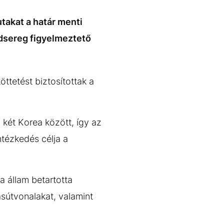
takat a határ menti
hadsereg figyelmeztető
ttetést biztosítottak a
a két Korea között, így az
ntézkedés célja a
 állam betartotta
asútvonalakat, valamint