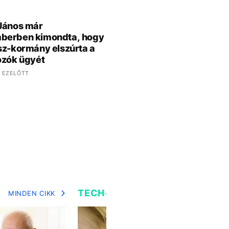
János már
berben kimondta, hogy
sz-kormány elszúrta a
ozók ügyét
 EZELŐTT
TECH-TUDOMÁNY
MINDEN CIKK
MIN