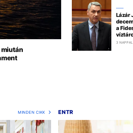
Lázár 
decem
a Fide
víztár
3 NAPPAL
, miután
lament
ENTR
MINDEN CIKK