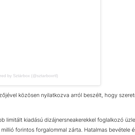
red by Sztárbox (@sztarboxrtl)
őjével közösen nyilatkozva arról beszélt, hogy szeretn
limitált kiadású dizájnersneakerekkel foglalkozó üzl
,7 millió forintos forgalommal zárta. Hatalmas bevétele 