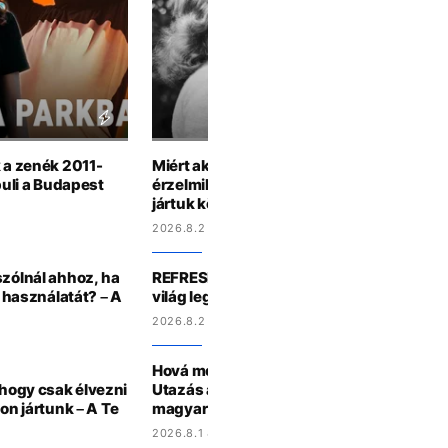
k a zenék 2011-
Miért akarjuk ennyire, hogy minket vála
buli a Budapest
érzelmileg elérhetetlen emberek? Szake
jártuk körbe a témát
2026.8.2 9:18
szólnál ahhoz, ha
REFRESHER-KVÍZ: Ki festette, ki faragta? 
a használatát? – A
világ leghíresebb képzőművészeti alkotá
2026.8.2 9:18
Hová menjünk, miket nézzünk augusztu
 hogy csak élvezni
Utazás a 2000-es évek mélyére és az ame
lon jártunk – A Te
magyar szemszögből
2026.8.1 8:41