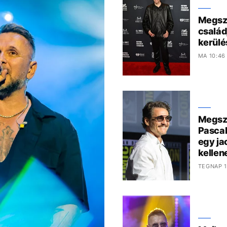
Megszó
család
kerülé
MA 10:46
Megszó
Pascal
egy ja
kelle
TEGNAP 1