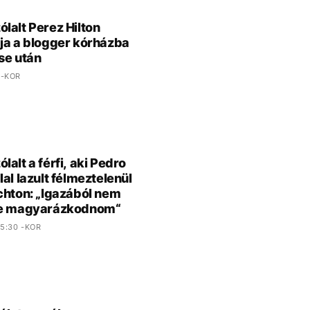
lalt Perez Hilton
ja a blogger kórházba
se után
 -KOR
lalt a férfi, aki Pedro
lal lazult félmeztelenül
chton: „Igazából nem
ne magyarázkodnom“
5:30 -KOR