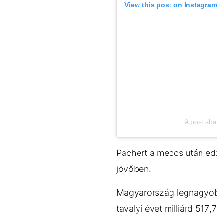
View this post on Instagram
A post sha
Pachert a meccs után edz
jövőben.
Magyarország legnagyobb 
tavalyi évet milliárd 517