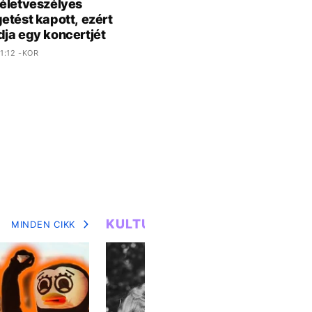
életveszélyes
etést kapott, ezért
ja egy koncertjét
1:12 -KOR
KULTÚRA
MINDEN CIKK
MIN