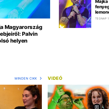
Majka 
fenyeg
lemond
TEGNAP 1
tája Magyarország
bjeiről: Palvin
olsó helyen
VIDEÓ
MINDEN CIKK