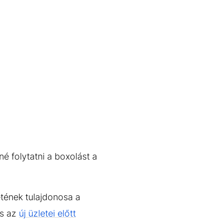
é folytatni a boxolást a
etének tulajdonosa a
és az
új üzletei előtt