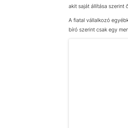
EGYÉB FORMÁTUMOK
REFRESHER
akit saját állítása szeri
Kiemelt tartalmak
Videó
Kvíz
Médiaajánlat
Impresszum
A fiatal vállalkozó egyé
bíró szerint csak egy m