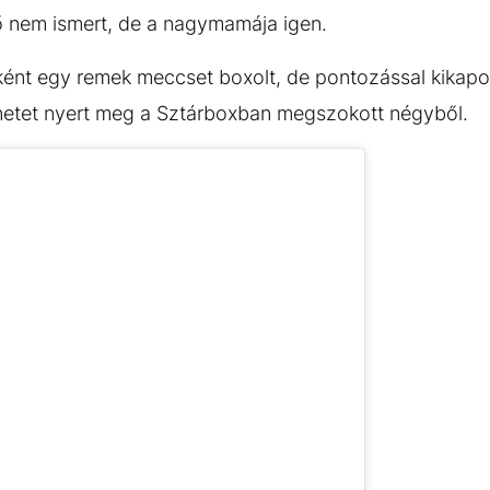
nt ő nem ismert, de a nagymamája igen.
bként egy remek meccset boxolt, de pontozással kikap
enetet nyert meg a Sztárboxban megszokott négyből.