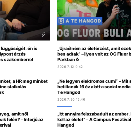
 függőségét, én is
„Újraélném az életérzést, amit eze
lypont érzés
ben adtak“ – ilyen volt az OG Fluor 
es szakemberrel
Parkban🐧
2026.7.12 9:42
ünket, a HR meg minket
„Ne legyen elektromos cumi” – Mit 
ine stalkolás
betiltanák 16 év alatt a social medi
nk
Te Hangod
2026.7.30 15:46
nyeg, amit női
„Itt annyira felszabadult az ember,
ik felén? – Interjú az
kell az életet” – A Campus Fesztivá
orival
Hangod