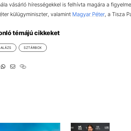
nála vásárló hírességekkel is felhívta magára a figyelm
Péter külügyminiszter, valamint
Magyar Péter
, a Tisza Pá
onló témájú cikkeket
BALÁZS
SZTÁRBOX