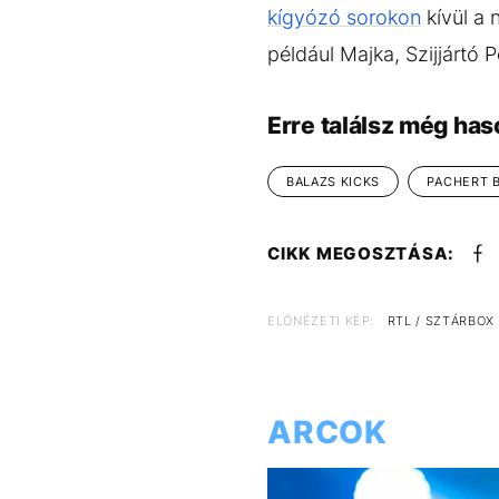
kígyózó sorokon
kívül a 
például Majka, Szijjártó 
Erre találsz még has
BALAZS KICKS
PACHERT 
CIKK MEGOSZTÁSA:
ELŐNÉZETI KÉP:
RTL / SZTÁRBOX
ARCOK