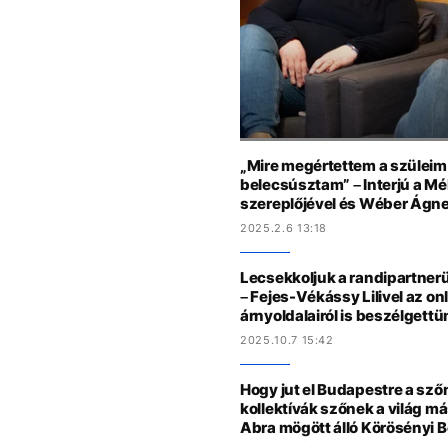
„Mire megértettem a szüleim
belecsúsztam” – Interjú a Mé
szereplőjével és Wéber Ágn
2025.2.6 13:18
Lecsekkoljuk a randipartner
– Fejes-Vékássy Lilivel az onl
árnyoldalairól is beszélgettü
2025.10.7 15:42
Hogy jut el Budapestre a sző
kollektívák szőnek a világ más
Abra mögött álló Körösényi B