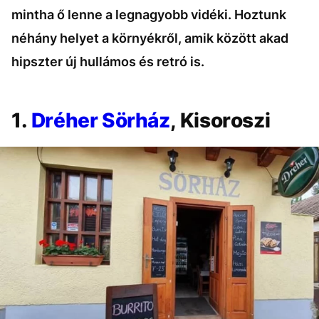
mintha ő lenne a legnagyobb vidéki. Hoztunk
néhány helyet a környékről, amik között akad
hipszter új hullámos és retró is.
1.
Dréher Sörház
, Kisoroszi