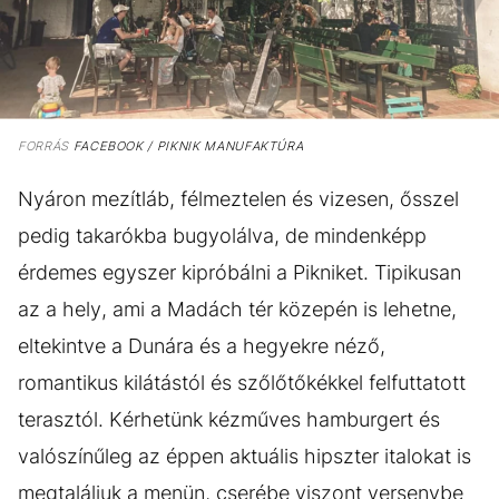
FORRÁS
FACEBOOK / PIKNIK MANUFAKTÚRA
Nyáron mezítláb, félmeztelen és vizesen, ősszel
pedig takarókba bugyolálva, de mindenképp
érdemes egyszer kipróbálni a Pikniket. Tipikusan
az a hely, ami a Madách tér közepén is lehetne,
eltekintve a Dunára és a hegyekre néző,
romantikus kilátástól és szőlőtőkékkel felfuttatott
terasztól. Kérhetünk kézműves hamburgert és
valószínűleg az éppen aktuális hipszter italokat is
megtaláljuk a menün, cserébe viszont versenybe