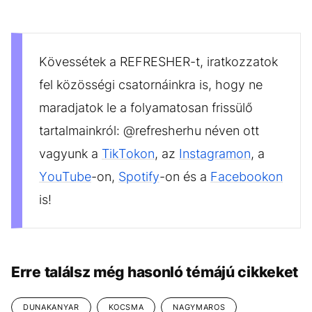
Kövessétek a REFRESHER-t, iratkozzatok
fel közösségi csatornáinkra is, hogy ne
maradjatok le a folyamatosan frissülő
tartalmainkról: @refresherhu néven ott
vagyunk a
TikTokon
, az
Instagramon
, a
YouTube
-on,
Spotify
-on és a
Facebookon
is!
Erre találsz még hasonló témájú cikkeket
DUNAKANYAR
KOCSMA
NAGYMAROS