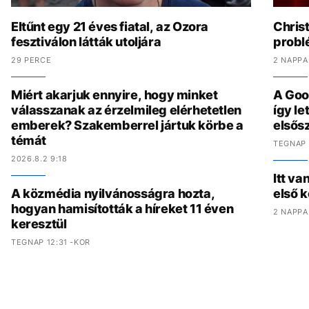
Eltűnt egy 21 éves fiatal, az Ozora
Chris
fesztiválon látták utoljára
problé
29 PERCE
2 NAPPA
Miért akarjuk ennyire, hogy minket
A Goo
válasszanak az érzelmileg elérhetetlen
így l
emberek? Szakemberrel jártuk körbe a
elsős
témát
TEGNAP 
2026.8.2 9:18
Itt va
A közmédia nyilvánosságra hozta,
első 
hogyan hamisították a híreket 11 éven
2 NAPPA
keresztül
TEGNAP 12:31 -KOR