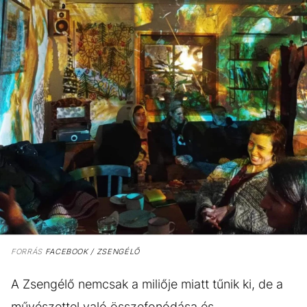
FORRÁS
FACEBOOK / ZSENGÉLŐ
A Zsengélő nemcsak a miliője miatt tűnik ki, de a
művészettel való összefonódása és