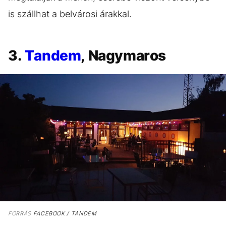
is szállhat a belvárosi árakkal.
3.
Tandem
, Nagymaros
FORRÁS
FACEBOOK / TANDEM