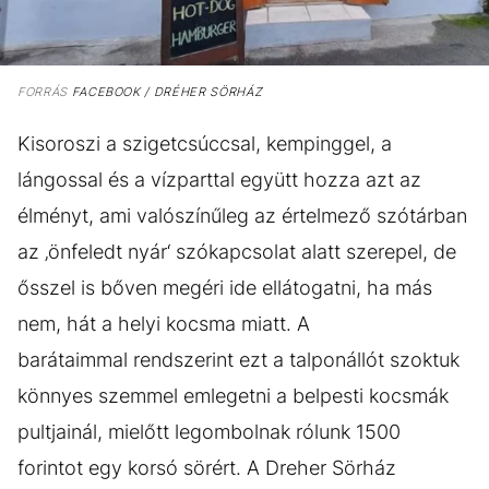
FORRÁS
FACEBOOK / DRÉHER SÖRHÁZ
Kisoroszi a szigetcsúccsal, kempinggel, a
lángossal és a vízparttal együtt hozza azt az
élményt, ami valószínűleg az értelmező szótárban
az ‚önfeledt nyár‘ szókapcsolat alatt szerepel, de
ősszel is bőven megéri ide ellátogatni, ha más
nem, hát a helyi kocsma miatt. A
barátaimmal rendszerint ezt a talponállót szoktuk
könnyes szemmel emlegetni a belpesti kocsmák
pultjainál, mielőtt legombolnak rólunk 1500
forintot egy korsó sörért. A Dreher Sörház