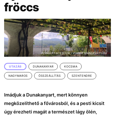
KÖZÉLET
UTAZÁS
fröccs
ÉLETMÓD
DESIGN
BESZÉLGETÉSEK
ARCOK
VIDEÓ
TÖRTÉNETEK
GASZTRO
FORRÁS FACEBOOK / PIKNIK MANUFAKTÚRA
UTAZÁS
DUNAKANYAR
KOCSMA
NAGYMAROS
ÖSSZEÁLLÍTÁS
SZENTENDRE
Imádjuk a Dunakanyart, mert könnyen
megközelíthető a fővárosból, és a pesti kicsit
úgy érezheti magát a természet lágy ölén,