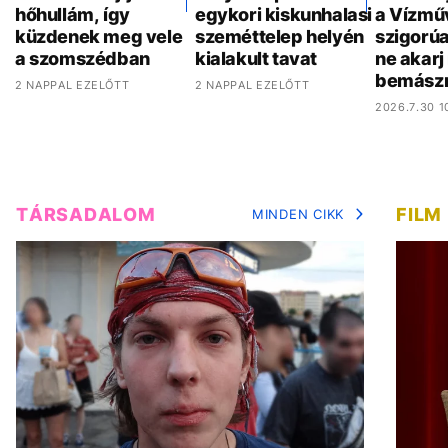
hőhullám, így
egykori kiskunhalasi
a Vízmű
küzdenek meg vele
szeméttelep helyén
szigorúa
a szomszédban
kialakult tavat
ne akar
bemász
2 NAPPAL EZELŐTT
2 NAPPAL EZELŐTT
2026.7.30 1
TÁRSADALOM
FILM
MINDEN CIKK