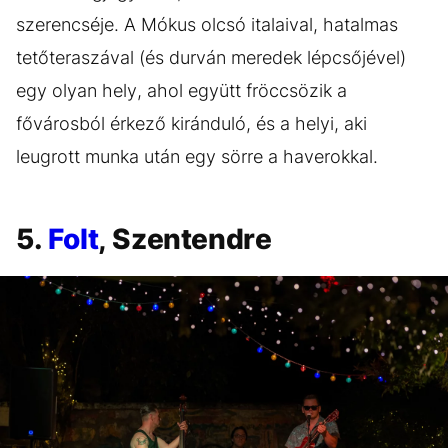
szerencséje. A Mókus olcsó italaival, hatalmas
tetőteraszával (és durván meredek lépcsőjével)
egy olyan hely, ahol együtt fröccsözik a
fővárosból érkező kiránduló, és a helyi, aki
leugrott munka után egy sörre a haverokkal.
5.
Folt
, Szentendre