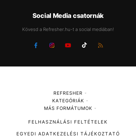
Social Media csatornák
Kövesd a Refresher.hu-t a social mediában!
REFRESHER
KATEGÓRIÁK
Médiaajánlat
MÁS FORMÁTUMOK
Zene
Impresszum
Kiemelt tartalmak
Divat
FELHASZNÁLÁSI FELTÉTELEK
Videó
Kultúra
EGYEDI ADATKEZELÉSI TÁJÉKOZTATÓ