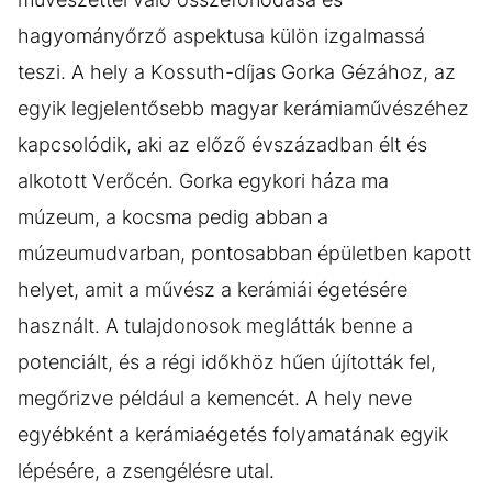
hagyományőrző aspektusa külön izgalmassá
teszi. A hely a Kossuth-díjas Gorka Gézához, az
egyik legjelentősebb magyar kerámiaművészéhez
kapcsolódik, aki az előző évszázadban élt és
alkotott Verőcén. Gorka egykori háza ma
múzeum, a kocsma pedig abban a
múzeumudvarban, pontosabban épületben kapott
helyet, amit a művész a kerámiái égetésére
használt. A tulajdonosok meglátták benne a
potenciált, és a régi időkhöz hűen újították fel,
megőrizve például a kemencét. A hely neve
egyébként a kerámiaégetés folyamatának egyik
lépésére, a zsengélésre utal.