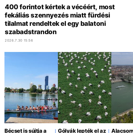
400 forintot kértek a vécéért, most
fekáliás szennyezés miatt fürdési
tilalmat rendeltek el egy balatoni
szabadstrandon
2026.7.30 15:56
Bécset is sújtja a
Gólyák lepték el az
Alacson