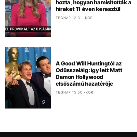
hozta, hogyan hamisították a
híreket 11 éven keresztül
TEGNAP 12:31 -KOR
A Good Will Huntingtól az
Odüsszeiáig: így lett Matt
Damon Hollywood
elsőszámú hazatérője
TEGNAP 15:50 -KOR