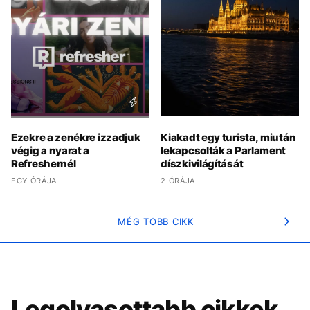
Ezekre a zenékre izzadjuk
Kiakadt egy turista, miután
végig a nyarat a
lekapcsolták a Parlament
Refreshernél
díszkivilágítását
EGY ÓRÁJA
2 ÓRÁJA
MÉG TÖBB CIKK
Legolvasottabb cikkek