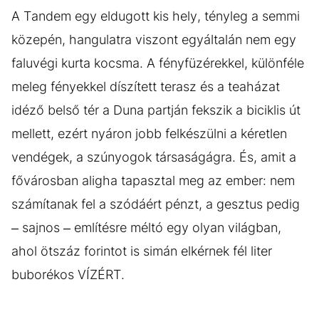
A Tandem egy eldugott kis hely, tényleg a semmi
közepén, hangulatra viszont egyáltalán nem egy
faluvégi kurta kocsma. A fényfüzérekkel, különféle
meleg fényekkel díszített terasz és a teaházat
idéző belső tér a Duna partján fekszik a biciklis út
mellett, ezért nyáron jobb felkészülni a kéretlen
vendégek, a szúnyogok társaságágra. És, amit a
fővárosban aligha tapasztal meg az ember: nem
számítanak fel a szódáért pénzt, a gesztus pedig
– sajnos – említésre méltó egy olyan világban,
ahol ötszáz forintot is simán elkérnek fél liter
buborékos VÍZÉRT.