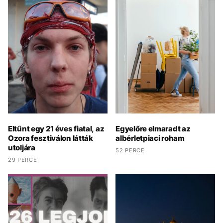
Eltűnt egy 21 éves fiatal, az
Egyelőre elmaradt az
Ozora fesztiválon látták
albérletpiaci roham
utoljára
52 PERCE
29 PERCE