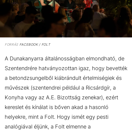
FORRÁS
FACEBOOK / FOLT
A Dunakanyarra általánosságban elmondható, de
Szentendrére hatványozottan igaz, hogy bevették
a betondzsungelből kiábrándult értelmiségiek és
művészek (szentendrei például a Ricsárdgír, a
Konyha vagy az A.E. Bizottság zenekar), ezért
kereslet és kínálat is bőven akad a hasonló
helyekre, mint a Folt. Hogy ismét egy pesti
analógiával éljünk, a Folt elmenne a