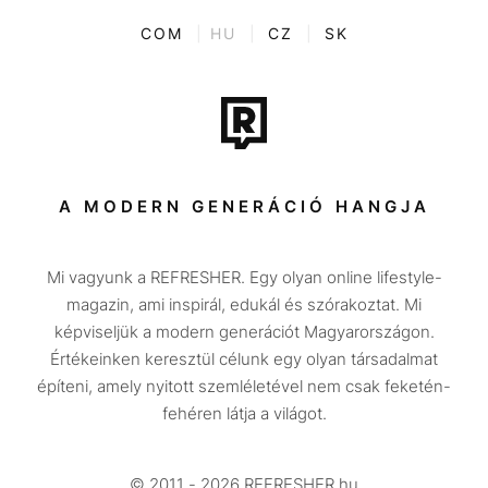
Kvíz
ENTR
COM
|
HU
|
CZ
|
SK
Film + sorozat
Tech-Tudomány
Sport
Társadalom
A MODERN GENERÁCIÓ HANGJA
Közélet
Mi vagyunk a REFRESHER. Egy olyan online lifestyle-
Utazás
magazin, ami inspirál, edukál és szórakoztat. Mi
Életmód
képviseljük a modern generációt Magyarországon.
Értékeinken keresztül célunk egy olyan társadalmat
Design
építeni, amely nyitott szemléletével nem csak feketén-
Beszélgetések
fehéren látja a világot.
Arcok
© 2011 - 2026 REFRESHER.hu