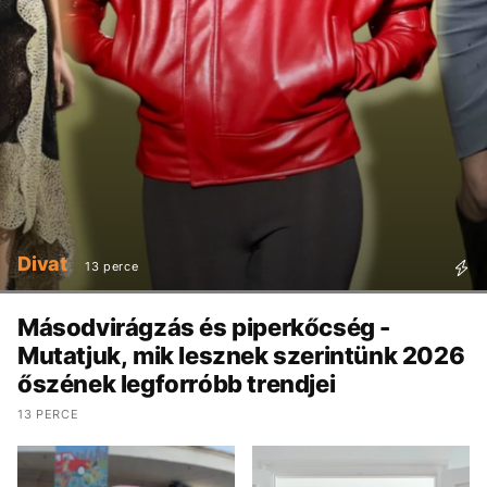
Divat
13 perce
Másodvirágzás és piperkőcség -
Mutatjuk, mik lesznek szerintünk 2026
őszének legforróbb trendjei
13 PERCE