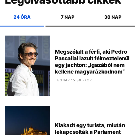
24 ÓRA
7 NAP
30 NAP
Megszólalt a férfi, aki Pedro
Pascallal lazult félmeztelenül
egy jachton: „Igazából nem
kellene magyarázkodnom“
TEGNAP 15:30 -KOR
Kiakadt egy turista, miután
lekapcsolták a Parlament