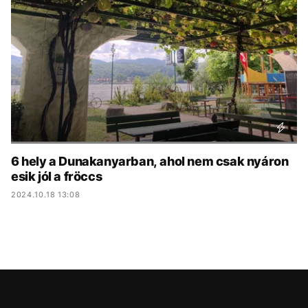
KÖZÉLET
UTAZÁS
ÉLETMÓD
DESIGN
BESZÉLGETÉSEK
ARCOK
VIDEÓ
TÖRTÉNETEK
GASZTRO
6 hely a Dunakanyarban, ahol nem csak nyáron
esik jól a fröccs
2024.10.18 13:08