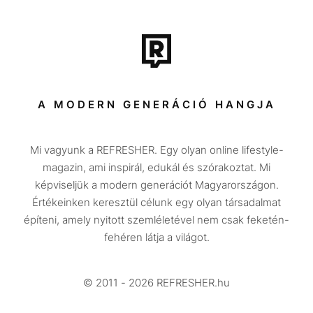
Film + sorozat
Tech-Tudomány
Sport
Társadalom
A MODERN GENERÁCIÓ HANGJA
Közélet
Mi vagyunk a REFRESHER. Egy olyan online lifestyle-
Utazás
magazin, ami inspirál, edukál és szórakoztat. Mi
Életmód
képviseljük a modern generációt Magyarországon.
Értékeinken keresztül célunk egy olyan társadalmat
Design
építeni, amely nyitott szemléletével nem csak feketén-
Beszélgetések
fehéren látja a világot.
Arcok
© 2011 - 2026 REFRESHER.hu
Videó