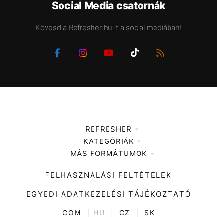
Social Media csatornák
Kövesd a Refresher.hu-t a social mediában!
REFRESHER
KATEGÓRIÁK
Médiaajánlat
MÁS FORMÁTUMOK
Zene
Impresszum
Kiemelt tartalmak
Divat
FELHASZNÁLÁSI FELTÉTELEK
Videó
Kultúra
EGYEDI ADATKEZELÉSI TÁJÉKOZTATÓ
Kvíz
ENTR
COM
|
HU
|
CZ
|
SK