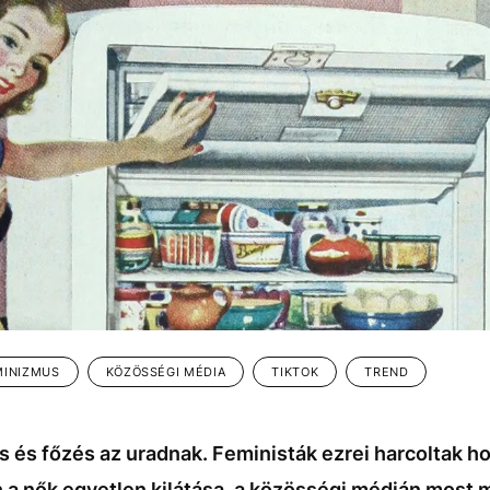
MINIZMUS
KÖZÖSSÉGI MÉDIA
TIKTOK
TREND
s és főzés az uradnak. Feministák ezrei harcoltak h
n a nők egyetlen kilátása, a közösségi médián most m