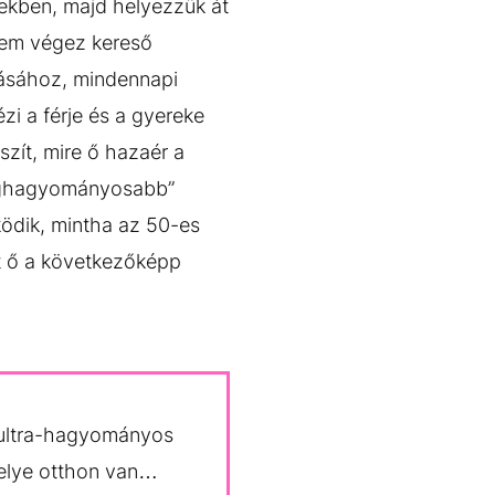
ekben, majd helyezzük át
nem végez kereső
rtásához, mindennapi
zi a férje és a gyereke
szít, mire ő hazaér a
“leghagyományosabb”
zködik, mintha az 50-es
it ő a következőképp
 ultra-hagyományos
helye otthon van…