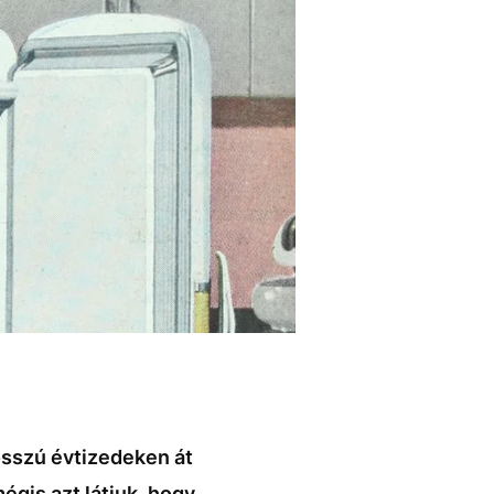
osszú évtizedeken át
égis azt látjuk, hogy