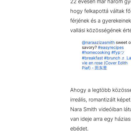
22 évesen már három gye
hogy felkapottá váltak f
férjének és a gyerekeine
vallási közösségének ért
@naraazizasmith
sweet o
savory?
#easyrecipes
#homecooking
#fypツ
#breakfast
#brunch
♬ L
vie en rose (Cover Edith
Piaf) - 田东昱
Ahogy a legtöbb közösség
irreális, romantizált kép
Nara Smith videóiban lá
van ideje arra egy házi
ebédet.