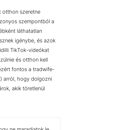
 otthon szeretne
bizonyos szempontból a
ébként láthatatlan
esznek igénybe, és azok
dilli TikTok-videókat
ülnie és otthon kell
zért fontos a tradwife-
) arról, hogy dolgozni
ok, akik töretlenül
ogy ne maradjatok le