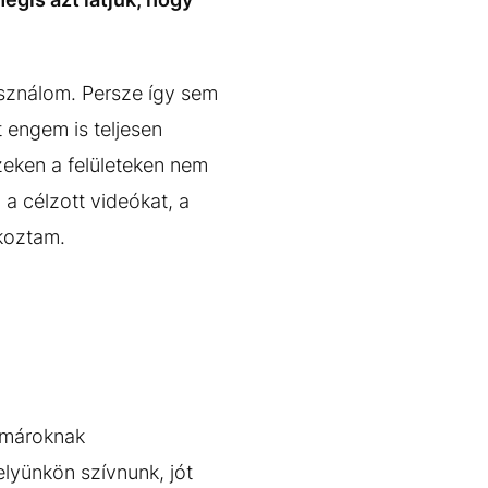
asználom. Persze így sem
 engem is teljesen
eken a felületeken nem
 a célzott videókat, a
lkoztam.
almároknak
elyünkön szívnunk, jót