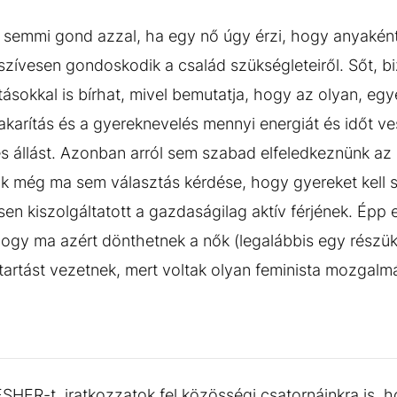
semmi gond azzal, ha egy nő úgy érzi, hogy anyaként
szívesen gondoskodik a család szükségleteiről. Sőt, 
tásokkal is bírhat, mivel bemutatja, hogy az olyan, egy
takarítás és a gyereknevelés mennyi energiát és időt v
s állást. Azonban arról sem szabad elfeledkeznünk az i
ak még ma sem választás kérdése, hogy gyereket kell sz
en kiszolgáltatott a gazdaságilag aktív férjének. Épp e
hogy ma azért dönthetnek a nők (legalábbis egy részük
rtást vezetnek, mert voltak olyan feminista mozgalmár
HER-t, iratkozzatok fel közösségi csatornáinkra is, h