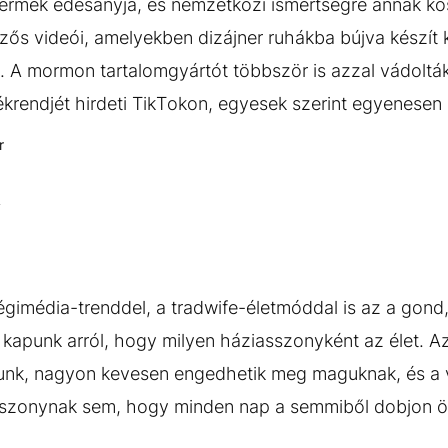
rmek édesanyja, és nemzetközi ismertségre annak kös
őzős videói, amelyekben dizájner ruhákba bújva készít
k. A mormon tartalomgyártót többször is azzal vádolták
ékrendjét hirdeti TikTokon, egyesek szerint egyenese
r
a
imédia-trenddel, a tradwife-életmóddal is az a gond,
et kapunk arról, hogy milyen háziasszonyként az élet. Az
tunk, nagyon kevesen engedhetik meg maguknak, és a
asszonynak sem, hogy minden nap a semmiből dobjon 