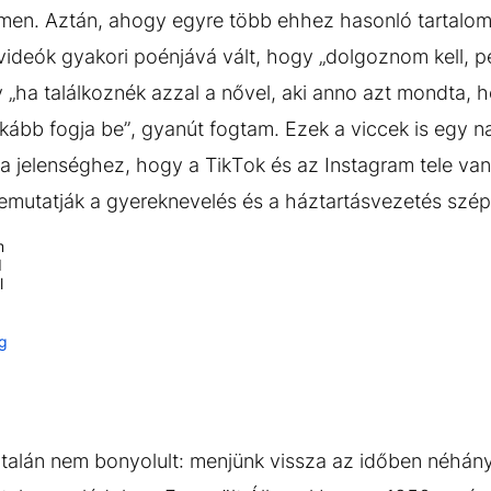
émen. Aztán, ahogy egyre több ehhez hasonló tartalom
 videók gyakori poénjává vált, hogy „dolgoznom kell, 
 „ha találkoznék azzal a nővel, aki anno azt mondta, 
nkább fogja be”, gyanút fogtam. Ezek a viccek is egy n
 jelenséghez, hogy a TikTok és az Instagram tele van 
emutatják a gyereknevelés és a háztartásvezetés szép
m
I
l
ng
talán nem bonyolult: menjünk vissza az időben néhán