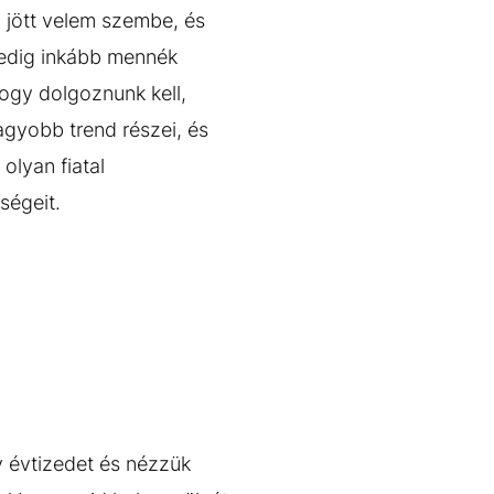
 jött velem szembe, és
pedig inkább mennék
hogy dolgoznunk kell,
agyobb trend részei, és
olyan fiatal
ségeit.
y évtizedet és nézzük