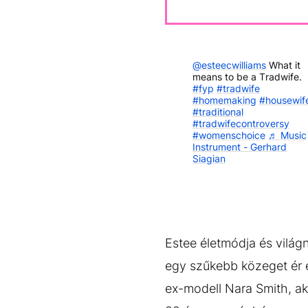
@esteecwilliams
What it
means to be a Tradwife.
#fyp
#tradwife
#homemaking
#housewif
#traditional
#tradwifecontroversy
#womenschoice
♬ Music
Instrument - Gerhard
Siagian
Estee életmódja és világ
egy szűkebb közeget ér e
ex-modell Nara Smith, ak