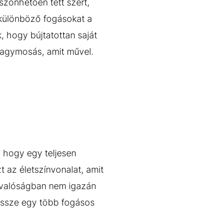
zönhetően tett szert,
 különböző fogásokat a
, hogy bújtatottan saját
n agymosás, amit művel.
 hogy egy teljesen
t az életszínvonalat, amit
 valóságban nem igazán
össze egy több fogásos