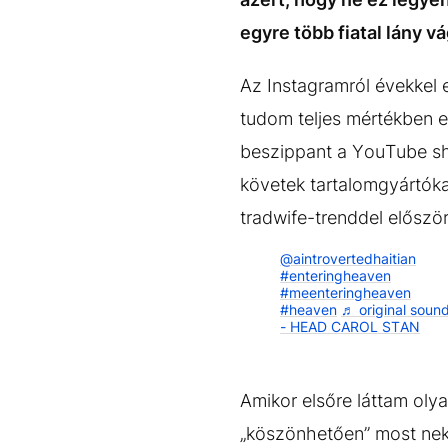
egyre több fiatal lány v
Az Instagramról évekkel 
tudom teljes mértékben e
beszippant a YouTube sh
követek tartalomgyártókat
tradwife-trenddel elősz
@aintrovertedhaitian
#enteringheaven
#meenteringheaven
#heaven
♬ original soun
- HEAD CAROL STAN
Amikor elsőre láttam oly
„köszönhetően” most nekü