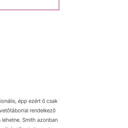
ionális, épp ezért ő csak
övetőtáborral rendelkező
is lehetne. Smith azonban