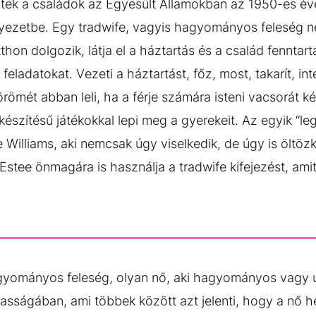
ek a családok az Egyesült Államokban az 1950-es év
nyezetbe. Egy tradwife, vagyis hagyományos feleség 
hon dolgozik, látja el a háztartás és a család fennta
adatokat. Vezeti a háztartást, főz, most, takarít, inté
römét abban leli, ha a férje számára isteni vacsorát ké
készítésű játékokkal lepi meg a gyerekeit. Az egyik 
e Williams, aki nemcsak úgy viselkedik, de úgy is öltö
 Estee önmagára is használja a tradwife kifejezést, am
agyományos feleség, olyan nő, aki hagyományos vagy
zasságában, ami többek között azt jelenti, hogy a nő 