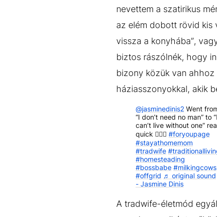
nevettem a szatirikus m
az elém dobott rövid kis
vissza a konyhába”, vagy
biztos rászólnék, hogy i
bizony közük van ahhoz a
háziasszonyokkal, akik b
@jasminedinis2
Went fro
“I don’t need no man” to “
can’t live without one” rea
quick 🏃🏻‍♀️
#foryoupage
#stayathomemom
#tradwife
#traditionallivi
#homesteading
#bossbabe
#milkingcows
#offgrid
♬ original sound
- Jasmine Dinis
A tradwife-életmód egyál