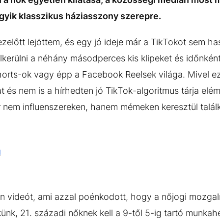
ágyik klasszikus háziasszony szerepre.
ezelőtt lejöttem, és egy jó ideje már a TikTokot sem h
lkerülni a néhány másodperces kis klipeket és időnként
orts-ok vagy épp a Facebook Reelsek világa. Mivel ez
 és nem is a hírhedten jó TikTok-algoritmus tárja elém
ör nem influenszereken, hanem mémeken keresztül talá
d
an videót, ami azzal poénkodott, hogy a nőjogi mozg
nk, 21. századi nőknek kell a 9-től 5-ig tartó munkah