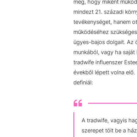
meg, hogy miként működt
mindezt 21. századi kör
tevékenységet, hanem ott
működéséhez szükséges fel
ügyes-bajos dolgait. Az ö
munkából, vagy ha saját 
tradwife influenszer Este
évekből lépett volna elő.
definiál:
A tradwife, vagyis h
szerepet tölt be a há