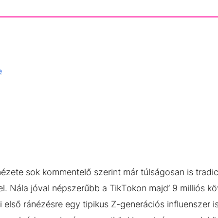
e
nézete sok kommentelő szerint már túlságosan is tradic
l. Nála jóval népszerűbb a TikTokon majd’ 9 milliós k
i első ránézésre egy tipikus Z-generációs influenszer 