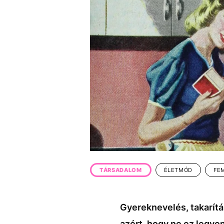
EGYÉB FORMÁTUMOK
REFRESHER
Kiemelt tartalmak
Videó
Kvíz
Médiaajánlat
Impresszum
TÁRSADALOM
ÉLETMÓD
FE
Gyereknevelés, takarítá
azért, hogy ne ez legye