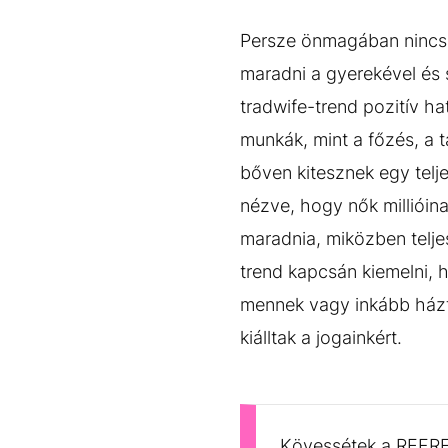
Persze önmagában nincs 
maradni a gyerekével és 
tradwife-trend pozitív ha
munkák, mint a főzés, a 
bőven kitesznek egy telje
nézve, hogy nők millióin
maradnia, miközben teljes
trend kapcsán kiemelni, 
mennek vagy inkább házta
kiálltak a jogainkért.
Kövessétek a REFRES