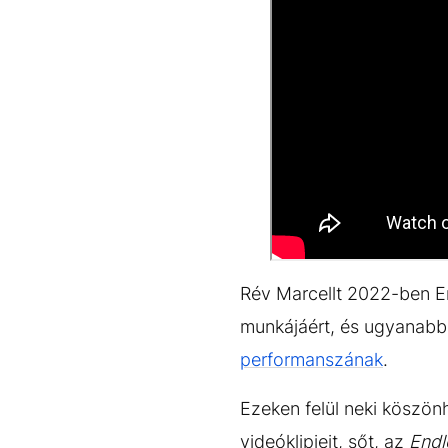
Rév Marcellt 2022-ben E
munkájáért, és ugyanabb
performanszának
.
Ezeken felül neki köszön
videóklipjeit, sőt, az
Endl