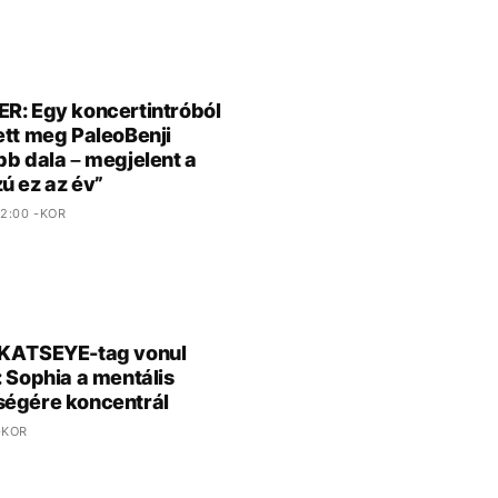
R: Egy koncertintróból
ett meg PaleoBenji
bb dala – megjelent a
ú ez az év”
2:00 -KOR
 KATSEYE-tag vonul
: Sophia a mentális
égére koncentrál
-KOR