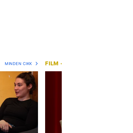
FILM + SOROZAT
MINDEN CIKK
MIN