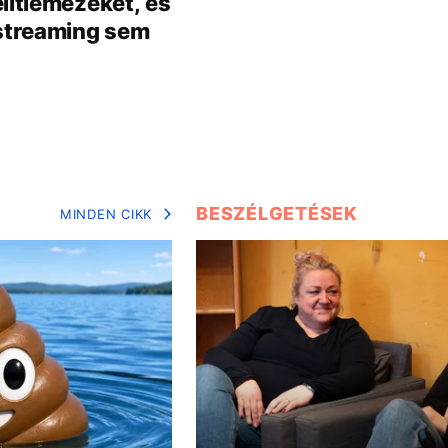
litlemezeket, és
 streaming sem
BESZÉLGETÉSEK
MINDEN CIKK