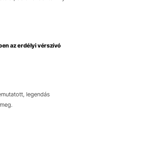
ben az erdélyi vérszívó
emutatott, legendás
 meg.