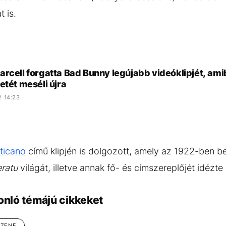
 is.
rcell forgatta Bad Bunny legújabb videóklipjét, ami
etét meséli újra
2 14:23
ticano
című klipjén is dolgozott, amely az 1922-ben b
ratu
világát, illetve annak fő- és címszereplőjét idézte
onló témájú cikkeket
ZENE