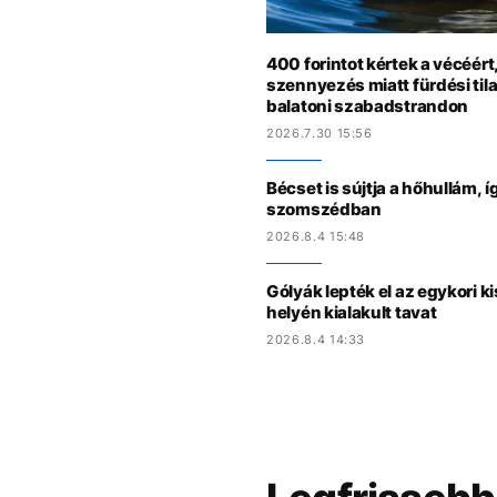
400 forintot kértek a vécéért
szennyezés miatt fürdési tila
balatoni szabadstrandon
2026.7.30 15:56
Bécset is sújtja a hőhullám,
szomszédban
2026.8.4 15:48
Gólyák lepték el az egykori 
helyén kialakult tavat
2026.8.4 14:33