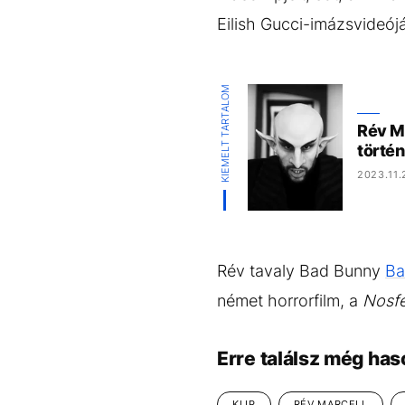
Eilish Gucci-imázsvideóját
KIEMELT TARTALOM
Rév Ma
történ
2023.11.
Rév tavaly Bad Bunny
Ba
német horrorfilm, a
Nosfe
Erre találsz még has
KLIP
RÉV MARCELL