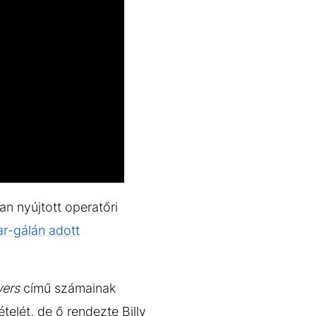
n nyújtott operatőri
r-gálán adott
wers
című számainak
telét, de ő rendezte Billy