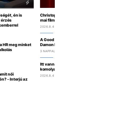
ségét, én is
Christopher Nolan szerint komoly problé
 érzés
mai filmkritikával
kemberrel
2026.8.4 9:36
A Good Will Huntingtól az Odüsszeiáig: íg
 a HR meg minket
Damon Hollywood elsőszámú hazatérője
alkolás
3 NAPPAL EZELŐTT
Itt vannak az első fotók Billie Eilishról az e
komolyabb filmszerepében
amit női
2026.8.4 10:41
én? – Interjú az