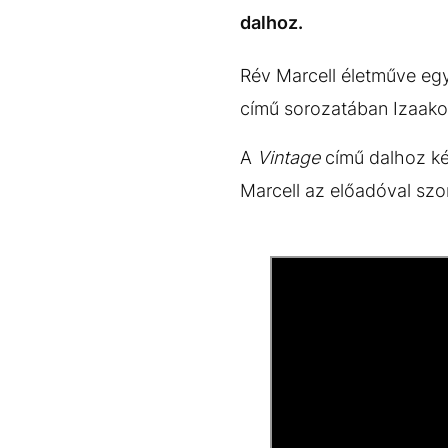
EGYÉB FORMÁTUMOK
REFRESHER
dalhoz.
Kiemelt tartalmak
Videó
Kvíz
Médiaajánlat
Impresszum
Rév Marcell életműve egy
című sorozatában Izaakot
A
Vintage
című dalhoz kés
Marcell az előadóval sz