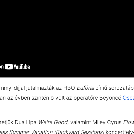
mmy-díjjal jutalmazták az HBO
Eufória
című sorozatába
an az évben szintén ő volt az operatőre Beyoncé
Osca
hetjük Dua Lipa
We're Good
, valamint Miley Cyrus
Flo
ess Summer Vacation (Backyard Sessions)
koncertfelvé