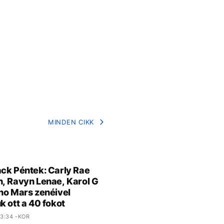
MINDEN CIKK
ck Péntek: Carly Rae
, Ravyn Lenae, Karol G
no Mars zenéivel
k ott a 40 fokot
3:34 -KOR