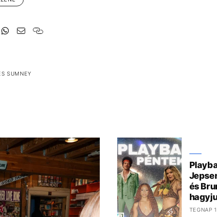
ES SUMNEY
Playba
Jepsen
és Bru
hagyju
TEGNAP 1