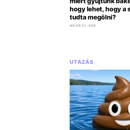
miért gyűjtünk bake
hogy lehet, hogy a
tudta megölni?
MA 09:52 -KOR
UTAZÁS