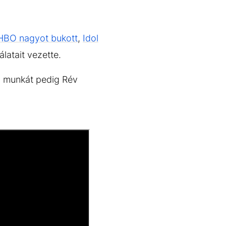
HBO nagyot bukott
,
Idol
latait vezette.
ri munkát pedig Rév