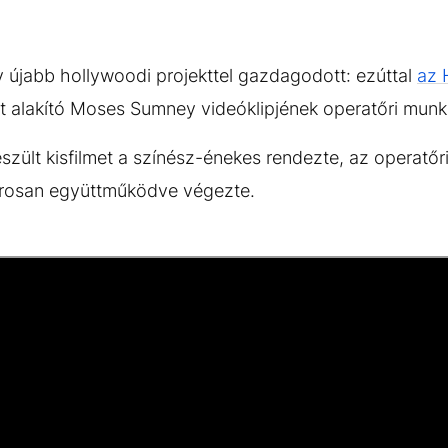
 újabb hollywoodi projekttel gazdagodott: ezúttal
az 
 alakító Moses Sumney videóklipjének operatőri munká
zült kisfilmet a színész-énekes rendezte, az operatő
orosan együttműködve végezte.