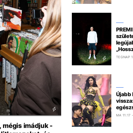
PREMIE
szület
legúja
„Hossz
TEGNAP 1
Újabb
vissza
egészs
MA 11:17 
l, mégis imádjuk -