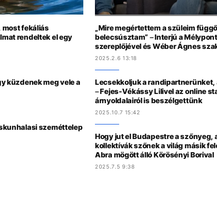
, most fekáliás
„Mire megértettem a szüleim függő
lmat rendeltek el egy
belecsúsztam” – Interjú a Mélypont
szereplőjével és Wéber Ágnes sza
2025.2.6 13:18
 így küzdenek meg vele a
Lecsekkoljuk a randipartnerünket,
– Fejes-Vékássy Lilivel az online st
árnyoldalairól is beszélgettünk
2025.10.7 15:42
kiskunhalasi szeméttelep
Hogy jut el Budapestre a szőnyeg, 
kollektívák szőnek a világ másik fel
Abra mögött álló Körösényi Borival
2025.7.5 9:38