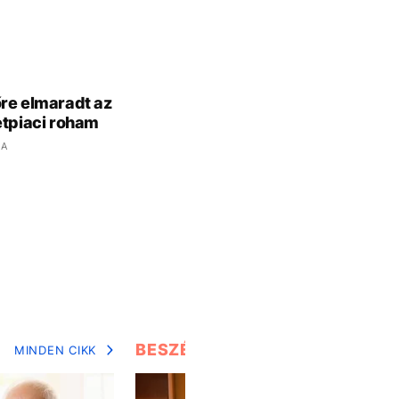
re elmaradt az
etpiaci roham
JA
BESZÉLGETÉSEK
MINDEN CIKK
MIN