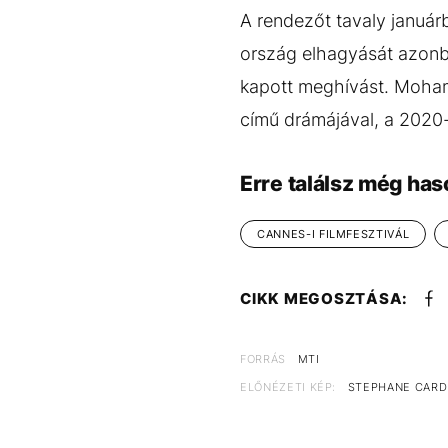
A rendezőt tavaly január
ország elhagyását azonba
kapott meghívást. Moha
című drámájával, a 2020
Erre találsz még has
CANNES-I FILMFESZTIVÁL
CIKK MEGOSZTÁSA:
FORRÁS
MTI
ELŐNÉZETI KÉP:
STEPHANE CARDI