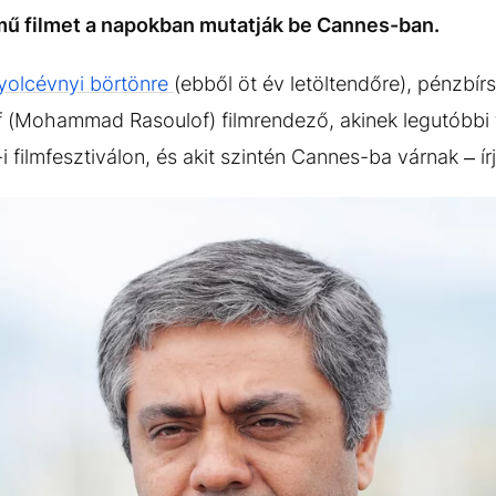
mű filmet a napokban mutatják be Cannes-ban.
yolcévnyi börtönre
(ebből öt év letöltendőre), pénzbírs
(Mohammad Rasoulof) filmrendező, akinek legutóbbi fi
filmfesztiválon, és akit szintén Cannes-ba várnak – ír