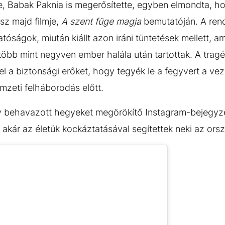
e, Babak Paknia is megerősítette, egyben elmondta, hog
esz majd filmje,
A szent füge magja
bemutatóján. A re
hatóságok, miután kiállt azon iráni tüntetések mellett, 
bb mint negyven ember halála után tartottak. A tragéd
 fel a biztonsági erőket, hogy tegyék le a fegyvert a ve
mzeti felháborodás előtt.
behavazott hegyeket megörökítő Instagram-bejegy
akár az életük kockáztatásával segítettek neki az orsz