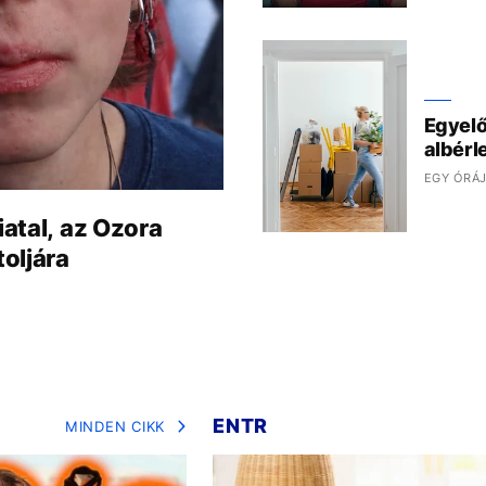
Egyelő
albérl
EGY ÓRÁ
iatal, az Ozora
toljára
ENTR
MINDEN CIKK