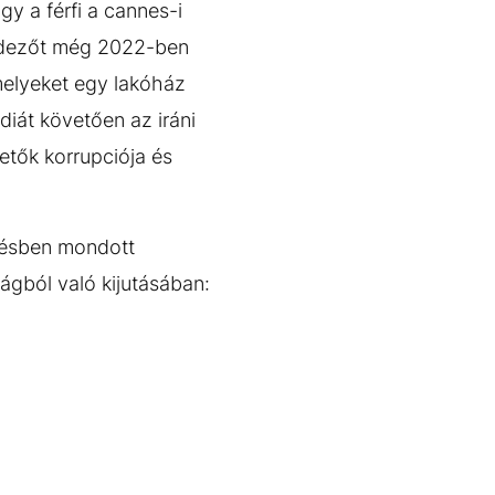
y a férfi a cannes-i
ndezőt még 2022-ben
amelyeket egy lakóház
iát követően az iráni
zetők korrupciója és
zésben mondott
ágból való kijutásában: