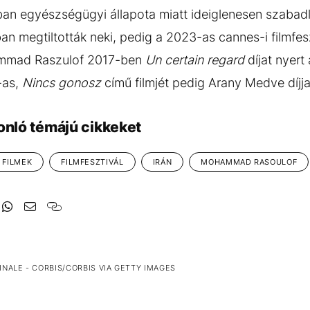
ban egyészségügyi állapota miatt ideiglenesen szabadl
n megtiltották neki, pedig a 2023-as cannes-i filmfesz
mmad Raszulof 2017-ben
Un certain regard
díjat nyert
-as,
Nincs gonosz
című filmjét pedig Arany Medve díjja
onló témájú cikkeket
FILMEK
FILMFESZTIVÁL
IRÁN
MOHAMMAD RASOULOF
NALE - CORBIS/CORBIS VIA GETTY IMAGES