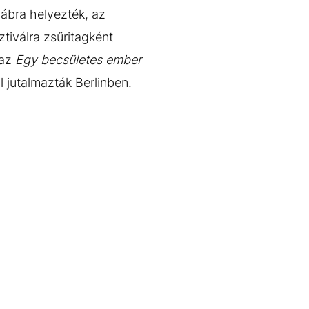
ábra helyezték, az
tiválra zsűritagként
 az
Egy becsületes ember
l jutalmazták Berlinben.