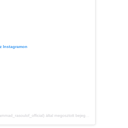
az Instagramon
Mohammad Rasoulof (@mohammad_rasoulof_official) által megosztott bejegyzés