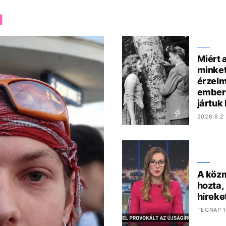
M
Miért 
minket
érzelm
ember
jártuk
2026.8.2 
A közm
hozta,
híreke
TEGNAP 1