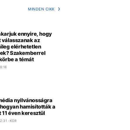
MINDEN CIKK
akarjuk ennyire, hogy
 válasszanak az
ileg elérhetetlen
ek? Szakemberrel
 körbe a témát
9:18
édia nyilvánosságra
 hogyan hamisították a
t 11 éven keresztül
2:31 -KOR