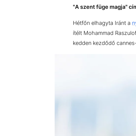
EGYÉB FORMÁTUMOK
REFRESHER
"A szent füge magja" cí
Kiemelt tartalmak
Videó
Kvíz
Médiaajánlat
Impresszum
Hétfőn elhagyta Iránt a
n
ítélt Mohammad Raszulof 
kedden kezdődő cannes-i 