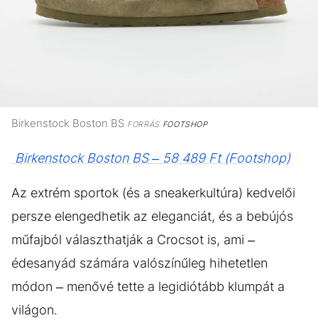
Birkenstock Boston BS
FORRÁS
FOOTSHOP
Birkenstock Boston BS – 58 489 Ft (Footshop)
Az extrém sportok (és a sneakerkultúra) kedvelői
persze elengedhetik az eleganciát, és a bebújós
műfajból választhatják a Crocsot is, ami –
édesanyád számára valószínűleg hihetetlen
módon – menővé tette a legidiótább klumpát a
világon.