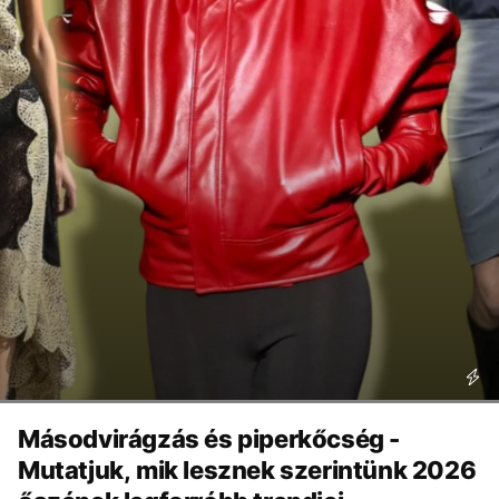
Másodvirágzás és piperkőcség -
Mutatjuk, mik lesznek szerintünk 2026