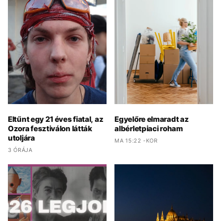
Eltűnt egy 21 éves fiatal, az
Egyelőre elmaradt az
Ozora fesztiválon látták
albérletpiaci roham
utoljára
MA 15:22 -KOR
3 ÓRÁJA