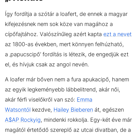
Így fordítja a szótár a loafert, de ennek a magyar
kifejezésnek nem sok köze van magához a
cípőfajtához. Valószínűleg azért kapta
ezt a nevet
az 1800-as években, mert könnyen felhúzható,
a ‚papucscipő‘ fordítás is létezik, de engedjük ezt
el, és hívjuk csak az angol nevén.
A loafer már bőven nem a fura apukacipő, hanem
az egyik legkeményebb lábbelitrend, akár női,
akár férfi viselőkről van szó:
Emma
Watsontól
kezdve,
Hailey Bieberen
át, egészen
A$AP Rockyig
, mindenki rokkolja. Egy-két éve már
magától értetődő szereplő az utcai divatban, de a