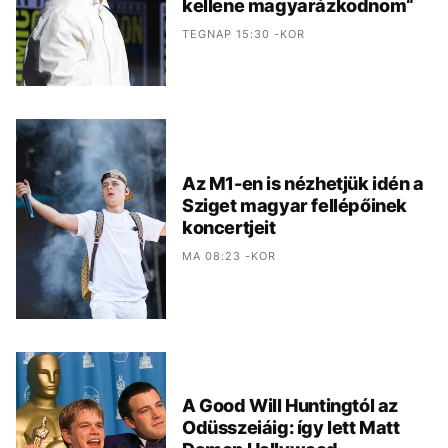
kellene magyarázkodnom“
TEGNAP 15:30 -KOR
Az M1-en is nézhetjük idén a
Sziget magyar fellépőinek
koncertjeit
MA 08:23 -KOR
A Good Will Huntingtól az
Odüsszeiáig: így lett Matt