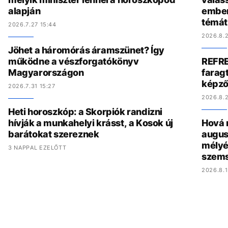
alapján
ember
témát
2026.7.27 15:44
2026.8.2
Jöhet a háromórás áramszünet? Így
működne a vészforgatókönyv
REFRE
Magyarországon
faragt
képző
2026.7.31 15:27
2026.8.2
Heti horoszkóp: a Skorpiók randizni
hívják a munkahelyi krásst, a Kosok új
Hová 
barátokat szereznek
augus
mélyé
3 NAPPAL EZELŐTT
szem
2026.8.1