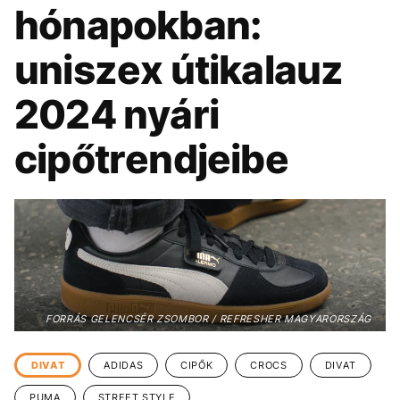
KÖZÉLET
UTAZÁS
hónapokban:
ÉLETMÓD
DESIGN
uniszex útikalauz
BESZÉLGETÉSEK
ARCOK
2024 nyári
VIDEÓ
TÖRTÉNETEK
cipőtrendjeibe
GASZTRO
FORRÁS GELENCSÉR ZSOMBOR / REFRESHER MAGYARORSZÁG
DIVAT
ADIDAS
CIPŐK
CROCS
DIVAT
PUMA
STREET STYLE