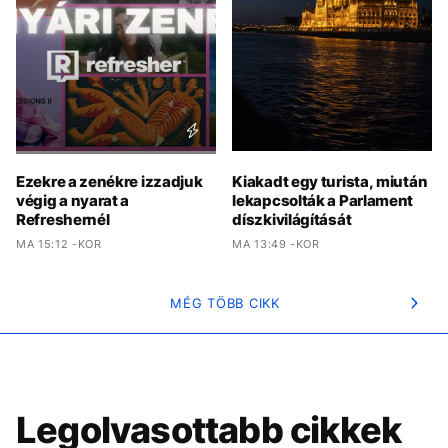
Ezekre a zenékre izzadjuk
Kiakadt egy turista, miután
végig a nyarat a
lekapcsolták a Parlament
Refreshernél
díszkivilágítását
MA 15:12 -KOR
MA 13:49 -KOR
MÉG TÖBB CIKK
Legolvasottabb cikkek