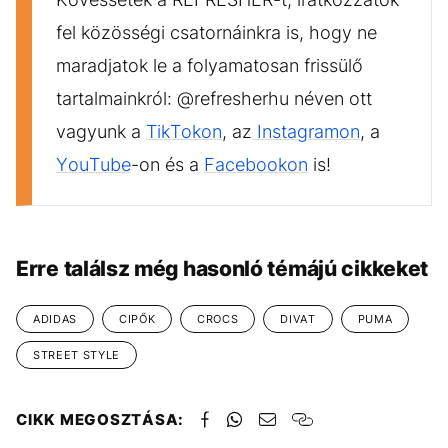
fel közösségi csatornáinkra is, hogy ne
maradjatok le a folyamatosan frissülő
tartalmainkról: @refresherhu néven ott
vagyunk a
TikTokon
, az
Instagramon
, a
YouTube
-on és a
Facebookon
is!
Erre találsz még hasonló témájú cikkeket
ADIDAS
CIPŐK
CROCS
DIVAT
PUMA
STREET STYLE
CIKK MEGOSZTÁSA: