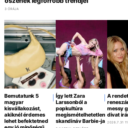
őszének legforróbb trendjei
3 ÓRÁJA
Bemutatunk 5
Így lett Zara
A rende
magyar
Larssonból a
reneszá
kisvállakozást,
popkultúra
messy gi
akiknél érdemes
megismételhetetlen
divat ir
lehet befektetned
skandináv Barbie-ja
2026.7.31 1
egy jó minőségű