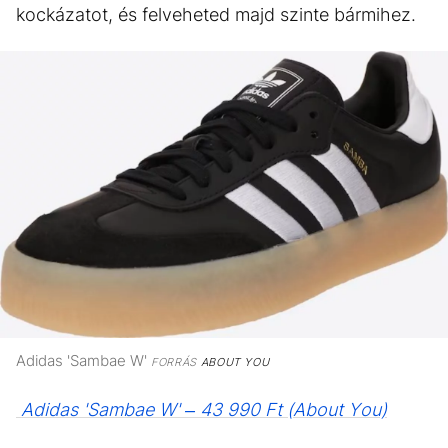
kockázatot, és felveheted majd szinte bármihez.
Adidas 'Sambae W'
FORRÁS
ABOUT YOU
Adidas 'Sambae W' – 43 990 Ft (About You)