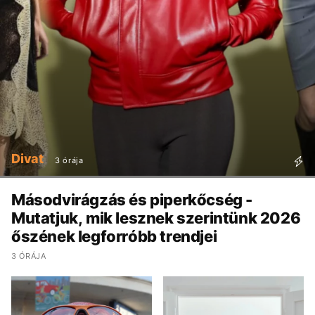
Divat
3 órája
Másodvirágzás és piperkőcség -
Mutatjuk, mik lesznek szerintünk 2026
őszének legforróbb trendjei
3 ÓRÁJA