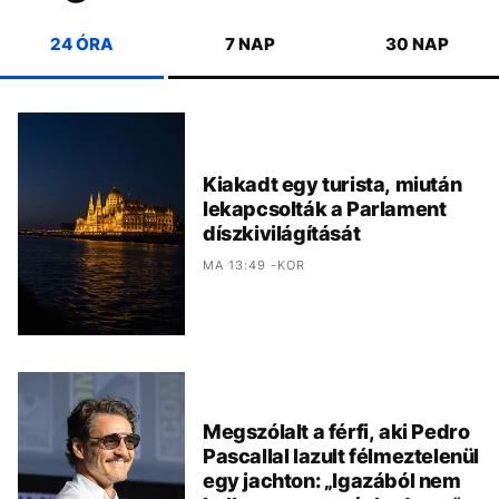
24 ÓRA
7 NAP
30 NAP
Kiakadt egy turista, miután
lekapcsolták a Parlament
díszkivilágítását
MA 13:49 -KOR
Megszólalt a férfi, aki Pedro
Pascallal lazult félmeztelenül
egy jachton: „Igazából nem