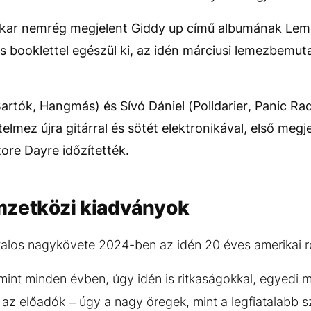
kar nemrég megjelent Giddy up című albumának Leme
s booklettel egészül ki, az idén márciusi lemezbemut
artók, Hangmás) és Sívó Dániel (Polldarier, Panic Rad
elmez újra gitárral és sötét elektronikával, első megj
tore Dayre időzítették.
mzetközi kiadványok
talos nagykövete 2024-ben az idén 20 éves amerikai 
int minden évben, úgy idén is ritkaságokkal, egyedi 
s az előadók – úgy a nagy öregek, mint a legfiatalabb sz