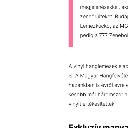
megjelenésekkel, akc
zeneőrülteket. Buda
Lemezkuckó, az MG 
pedig a 777 Zenebol
A vinyl hanglemezek elad
is. A Magyar Hangfelvéte
hazánkban is évről évre e
később már háromszor ann
vinylt értékesítettek.
Exkluzív magya