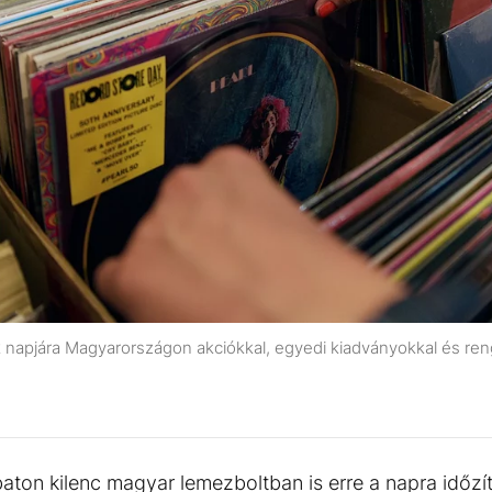
k napjára Magyarországon akciókkal, egyedi kiadványokkal és re
aton kilenc magyar lemezboltban is erre a napra időzít