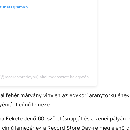
az Instagramon
@recordstoredayhu) által megosztott bejegyzés
tal fehér márvány vinylen az egykori aranytorkú éne
gyémánt című lemeze.
 Fekete Jenő 60. születésnapját és a zenei pályán e
y című lemezének a Record Store Day-re megjelenő du