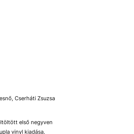
kesnő, Cserháti Zsuzsa
ltöltött első negyven
pla vinyl kiadása.