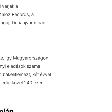
 várják a
Kalóz Records, a
agáj, Dunaújvárosban
rte, így Magyarországon
inyl eladások száma
 bakelitlemezt, két évvel
pedig közel 240 ezer
pján