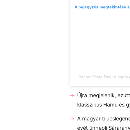
A bejegyzés megtekintése 
Record Store Day Hungary (
Újra megjelenik, ezút
klasszikus Hamu és 
A magyar blueslegenda
évét ünnepli Sáraran