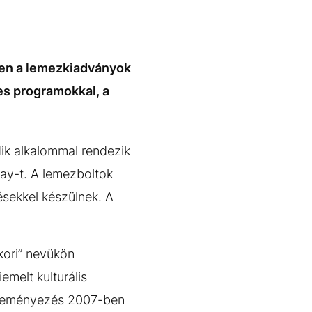
yen a lemezkiadványok
es programokkal, a
ik alkalommal rendezik
ay-t. A lemezboltok
ésekkel készülnek. A
kori” nevükön
emelt kulturális
ezdeményezés 2007-ben