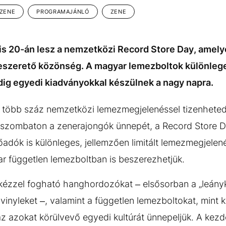
ZENE
PROGRAMAJÁNLÓ
ZENE
lis 20-án lesz a nemzetközi Record Store Day, amel
neszerető közönség. A magyar lemezboltok különleg
ig egyedi kiadványokkal készülnek a nagy napra.
 több száz nemzetközi lemezmegjelenéssel tizenheted
, szombaton a zenerajongók ünnepét, a Record Store D
őadók is különleges, jellemzően limitált lemezmegjelen
ar független lemezboltban is beszerezhetjük.
kézzel fogható hanghordozókat – elsősorban a „leány
vinyleket –, valamint a független lemezboltokat, mint ki
 az azokat körülvevő egyedi kultúrát ünnepeljük. A k