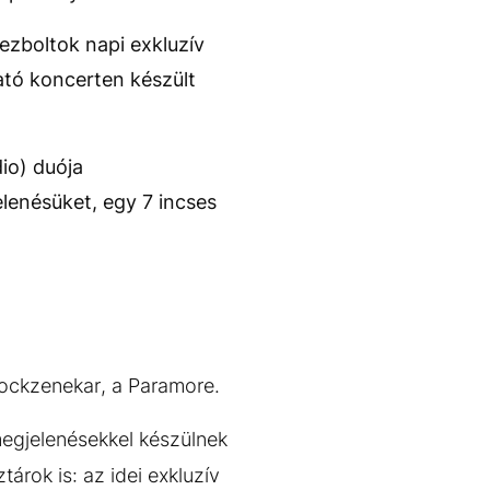
zboltok napi exkluzív
ató koncerten készült
io) duója
elenésüket, egy 7 incses
rockzenekar, a Paramore.
megjelenésekkel készülnek
tárok is: az idei exkluzív