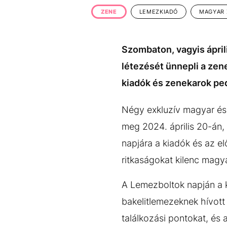
EGYÉB FORMÁTUMOK
REFRESHER
ZENE
LEMEZKIADÓ
MAGYAR 
Kiemelt tartalmak
Videó
Kvíz
Médiaajánlat
Impresszum
Szombaton, vagyis ápri
létezését ünnepli a ze
kiadók és zenekarok ped
Négy exkluzív magyar és
meg 2024. április 20-án
napjára a kiadók és az el
ritkaságokat kilenc magy
A Lemezboltok napján a 
bakelitlemezeknek hívott 
találkozási pontokat, és