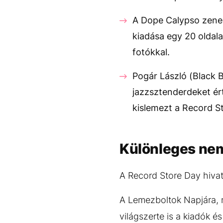
A Dope Calypso zene
kiadása egy 20 oldala
fotókkal.
Pogár László (Black B
jazzsztenderdeket ért
kislemezt a Record S
Különleges ne
A Record Store Day hiva
A Lemezboltok Napjára, m
világszerte is a kiadók é