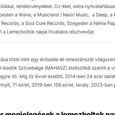
iókkal, rendezvényekkel, DJ-kkel, extra nyitvatartással
pesten a Wave, a Musicland / Neon Music, a Deep, a 
Records, a Soul Cure Records, Szegeden a Néma Pap
t a Lemezboltok napja hivatalos résztvevője.
ása több mint egy évtizede éli reneszánszát világsze
l-kiadók Szövetsége (MAHASZ) statisztikái szerint a v
gyre nő. Míg tíz évvel ezelőtt, 2014-ben 24 ezer darab
yit, 71 ezret, 2019-ben 158 ezret, tavaly, 2023-ban 
r megjelenések a lemezboltok na