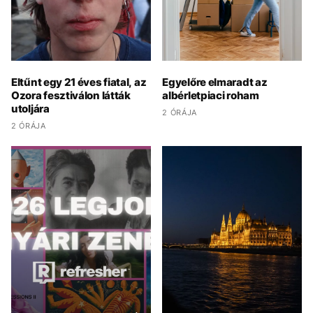
Eltűnt egy 21 éves fiatal, az
Egyelőre elmaradt az
Ozora fesztiválon látták
albérletpiaci roham
utoljára
2 ÓRÁJA
2 ÓRÁJA