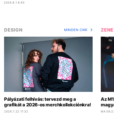
2026.8.1 8:40
DESIGN
ZENE
MINDEN CIKK
Pályázati felhívás: tervezd meg a
Az M1-
grafikát a 2026-os merchkollekciónkra!
magya
2026.7.22 17:32
MA 08:2