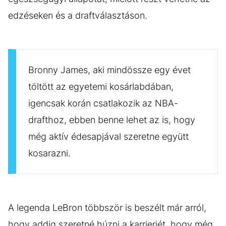
edzéseken és a draftválasztáson.
Bronny James, aki mindössze egy évet
töltött az egyetemi kosárlabdában,
igencsak korán csatlakozik az NBA-
drafthoz, ebben benne lehet az is, hogy
még aktív édesapjával szeretne együtt
kosarazni.
A legenda LeBron többször is beszélt már arról,
hogy addig szeretné húzni a karrierjét, hogy még