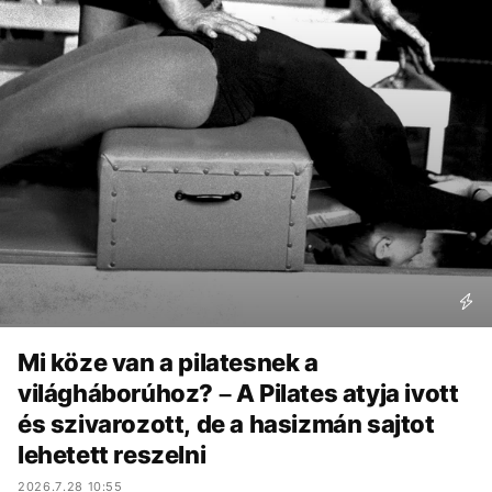
Mi köze van a pilatesnek a
világháborúhoz? – A Pilates atyja ivott
és szivarozott, de a hasizmán sajtot
lehetett reszelni
2026.7.28 10:55