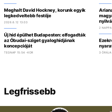
Meghalt David Hockney, korunk egyik
Arian
legkedveltebb festője
magyar
nyilv
2026.6.12 13:03
2 NAPPA
Új híd épülhet Budapesten: elfogadták
az Óbudai-sziget gyaloghídjának
Ezekr
koncepcióját
nyara
TEGNAP 15:54 -KOR
3 ÓRÁJA
Legfrissebb