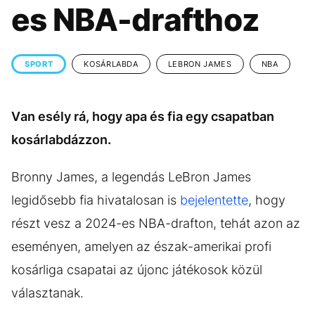
KÖZÉLET
UTAZÁS
es NBA-drafthoz
ÉLETMÓD
DESIGN
BESZÉLGETÉSEK
ARCOK
SPORT
KOSÁRLABDA
LEBRON JAMES
NBA
VIDEÓ
TÖRTÉNETEK
Van esély rá, hogy apa és fia egy csapatban
GASZTRO
kosárlabdázzon.
Bronny James, a legendás LeBron James
legidősebb fia hivatalosan is
bejelentette
, hogy
részt vesz a 2024-es NBA-drafton, tehát azon az
eseményen, amelyen az észak-amerikai profi
kosárliga csapatai az újonc játékosok közül
választanak.