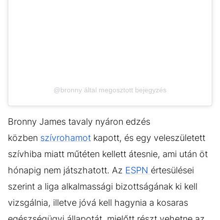
@bronny által megosztott bejegyzés
Bronny James tavaly nyáron edzés
közben
szívrohamot
kapott, és egy veleszületett
szívhiba miatt műtéten kellett átesnie, ami után öt
hónapig nem játszhatott. Az
ESPN
értesülései
szerint a liga alkalmassági bizottságának ki kell
vizsgálnia, illetve jóvá kell hagynia a kosaras
egészségügyi állapotát, mielőtt részt vehetne az