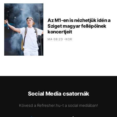
Az M1-en is nézhetjük idén a
Sziget magyar fellépőinek
koncertjeit
MA 08:23 -KOR
Social Media csatornák
Kövesd a Refresher.hu-t a social mediában!