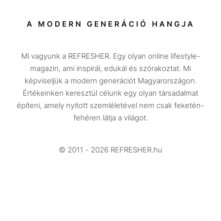
Sport
Társadalom
A MODERN GENERÁCIÓ HANGJA
Közélet
Mi vagyunk a REFRESHER. Egy olyan online lifestyle-
Utazás
magazin, ami inspirál, edukál és szórakoztat. Mi
Életmód
képviseljük a modern generációt Magyarországon.
Értékeinken keresztül célunk egy olyan társadalmat
Design
építeni, amely nyitott szemléletével nem csak feketén-
Beszélgetések
fehéren látja a világot.
Arcok
© 2011 - 2026 REFRESHER.hu
Videó
Történetek
Gasztro