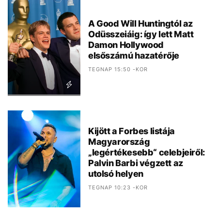
A Good Will Huntingtól az
Odüsszeiáig: így lett Matt
Damon Hollywood
elsőszámú hazatérője
TEGNAP 15:50 -KOR
Kijött a Forbes listája
Magyarország
„legértékesebb“ celebjeiről:
Palvin Barbi végzett az
utolsó helyen
TEGNAP 10:23 -KOR