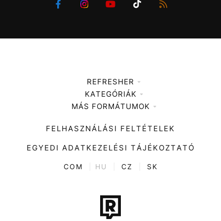
REFRESHER
KATEGÓRIÁK
Médiaajánlat
MÁS FORMÁTUMOK
Zene
Impresszum
Kiemelt tartalmak
Divat
FELHASZNÁLÁSI FELTÉTELEK
Videó
Kultúra
EGYEDI ADATKEZELÉSI TÁJÉKOZTATÓ
Kvíz
ENTR
COM
|
HU
|
CZ
|
SK
Film + sorozat
Tech-Tudomány