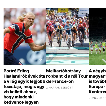
Portré Erling
Melltartóbotrány
A négyb
Haalandról: évek óta
robbant ki a női Tour
magyar 
a világ egyik legjobb
de France-on
is továb
focistája, mégis egy
Európa- 
2 NAPPAL EZELŐTT
vb kellett ahhoz,
Konfere
hogy mindenki
2026.7.31 12
kedvence legyen