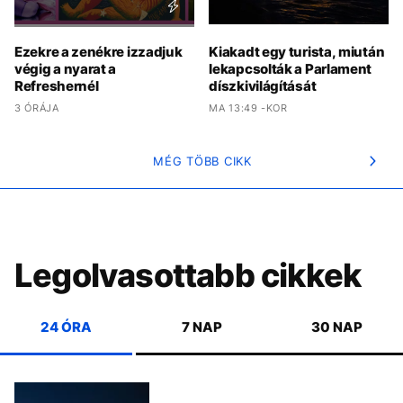
Ezekre a zenékre izzadjuk
Kiakadt egy turista, miután
végig a nyarat a
lekapcsolták a Parlament
Refreshernél
díszkivilágítását
3 ÓRÁJA
MA 13:49 -KOR
MÉG TÖBB CIKK
Legolvasottabb cikkek
24 ÓRA
7 NAP
30 NAP