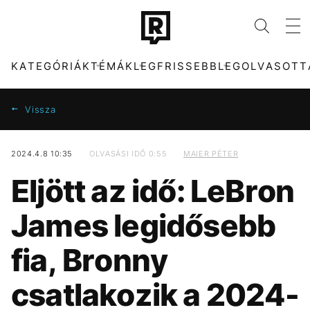
KATEGÓRIÁK
TÉMÁK
LEGFRISSEBB
LEGOLVASOTT
Vissza
2024.4.8 10:35
OLVASÁSI IDŐ 0:55
MAIER PÉTER
KATEGÓRIÁK
TÉMÁK
Eljött az idő: LeBron
ZENE
FIDESZ
DIVAT
SZIGET FESZTIVÁL
James legidősebb
KULTÚRA
ENERGIAVÁLSÁG
ENTR
MTVA
fia, Bronny
FILM + SOROZAT
SEBESTYÉN BALÁZS
TECH-TUDOMÁNY
NYÁR
csatlakozik a 2024-
SPORT
CHRISTOPHER
TÁRSADALOM
PARLAMENT
NOLAN