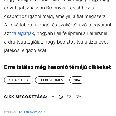
együtt játszhasson Bronnyval, és ahhoz a
csapathoz igazol majd, amelyik a fiát megszerzi.
A kosárlabda rajongói és szakértői azóta egyaránt
azt
találgatják
, hogyan kell felépíteni a Lakersnek
a draftstratégiáját, hogy bebiztosítsa a tizenéves
játékos leigazolását.
Erre találsz még hasonló témájú cikkeket
KOSÁRLABDA
LEBRON JAMES
NBA
CIKK MEGOSZTÁSA:
FORRÁS
HYPEBEAST.COM