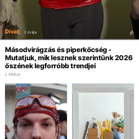
Divat
2 órája
Másodvirágzás és piperkőcség -
Mutatjuk, mik lesznek szerintünk 2026
őszének legforróbb trendjei
2 ÓRÁJA