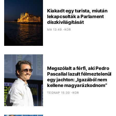
Kiakadt egy turista, miután
lekapcsolták a Parlament
díszkivilágítását
MA 13:49 -KOR
Megszólalt a férfi, aki Pedro
Pascallal lazult félmeztelenül
egy jachton: „Igazából nem
kellene magyarázkodnom“
TEGNAP 15:30 -KOR