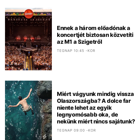
Ennek a három előadónak a
koncertjét biztosan közvetíti
az M1 a Szigetről
TEGNAP 10:45 -KOR
Miért vágyunk mindig vissza
Olaszországba? A dolce far
niente lehet az egyik
legnyomósabb oka, de
nekünk miért nincs sajátunk?
TEGNAP 09:00 -KOR