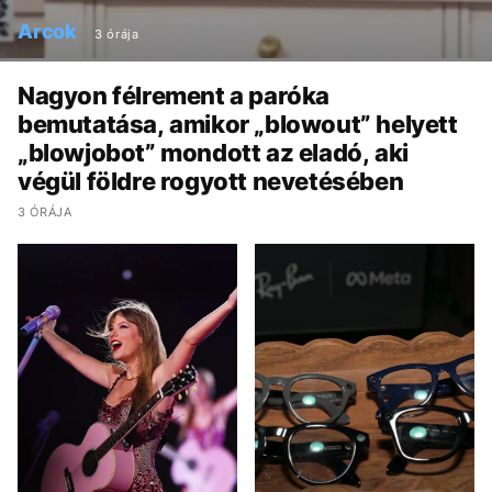
Arcok
3 órája
Nagyon félrement a paróka
bemutatása, amikor „blowout” helyett
„blowjobot” mondott az eladó, aki
végül földre rogyott nevetésében
3 ÓRÁJA