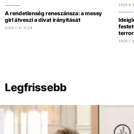
2026.8.3
A rendetlenség reneszánsza: a messy
girl átveszi a divat irányítását
Ideig
festet
2026.7.31 11:24
terro
2026.7.2
Legfrissebb