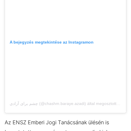
A bejegyzés megtekintése az Instagramon
چشم برای آزادی (@chashm.baraye.azadi) által megosztott bejegyzés
Az ENSZ Emberi Jogi Tanácsának ülésén is