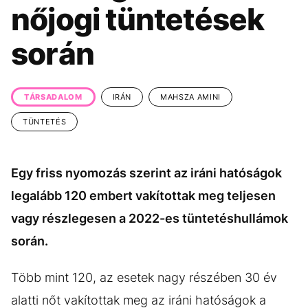
KÖZÉLET
UTAZÁS
nőjogi tüntetések
ÉLETMÓD
DESIGN
során
BESZÉLGETÉSEK
ARCOK
VIDEÓ
TÖRTÉNETEK
TÁRSADALOM
IRÁN
MAHSZA AMINI
GASZTRO
TÜNTETÉS
Egy friss nyomozás szerint az iráni hatóságok
legalább 120 embert vakítottak meg teljesen
vagy részlegesen a 2022-es tüntetéshullámok
során.
Több mint 120, az esetek nagy részében 30 év
alatti nőt vakítottak meg az iráni hatóságok a