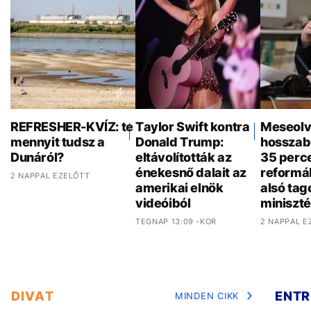
REFRESHER-KVÍZ: te
Taylor Swift kontra
Meseolv
mennyit tudsz a
Donald Trump:
hosszab
Dunáról?
eltávolították az
35 perce
énekesnő dalait az
reformá
2 NAPPAL EZELŐTT
amerikai elnök
alsó tag
videóiból
miniszt
TEGNAP 13:09 -KOR
2 NAPPAL E
DIVAT
ENTR
MINDEN CIKK