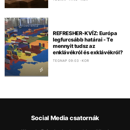
REFRESHER-KVÍZ: Európa
legfurcsább határai - Te
mennyit tudsz az
enklávékról és exklávékról?
TEGNAP 09:03 -KOR
Social Media csatornák