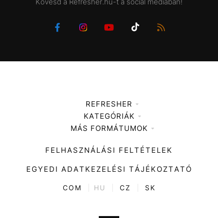
Kövesd a Refresher.hu-t a social mediában!
REFRESHER
KATEGÓRIÁK
Médiaajánlat
MÁS FORMÁTUMOK
Zene
Impresszum
Kiemelt tartalmak
Divat
FELHASZNÁLÁSI FELTÉTELEK
Videó
Kultúra
EGYEDI ADATKEZELÉSI TÁJÉKOZTATÓ
Kvíz
ENTR
COM
|
HU
|
CZ
|
SK
Film + sorozat