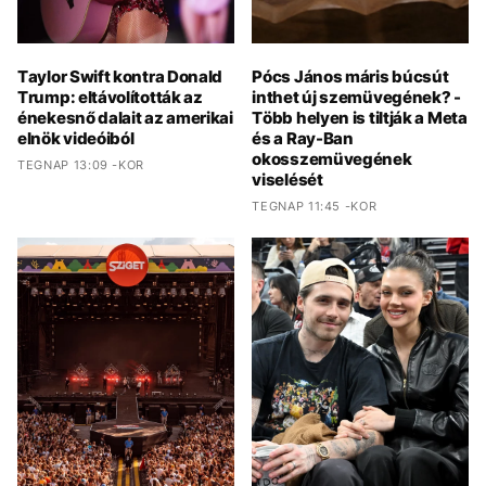
Taylor Swift kontra Donald
Pócs János máris búcsút
Trump: eltávolították az
inthet új szemüvegének? -
énekesnő dalait az amerikai
Több helyen is tiltják a Meta
elnök videóiból
és a Ray-Ban
okosszemüvegének
TEGNAP 13:09 -KOR
viselését
TEGNAP 11:45 -KOR