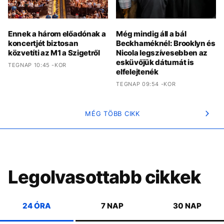
Ennek a három előadónak a
Még mindig áll a bál
koncertjét biztosan
Beckhaméknél: Brooklyn és
közvetíti az M1 a Szigetről
Nicola legszívesebben az
esküvőjük dátumát is
TEGNAP 10:45 -KOR
elfelejtenék
TEGNAP 09:54 -KOR
MÉG TÖBB CIKK
Legolvasottabb cikkek
24 ÓRA
7 NAP
30 NAP