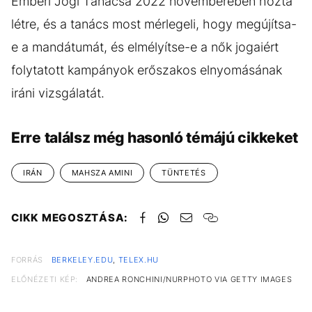
Emberi Jogi Tanácsa 2022 novemberében hozta
létre, és a tanács most mérlegeli, hogy megújítsa-
e a mandátumát, és elmélyítse-e a nők jogaiért
folytatott kampányok erőszakos elnyomásának
iráni vizsgálatát.
Erre találsz még hasonló témájú cikkeket
IRÁN
MAHSZA AMINI
TÜNTETÉS
CIKK MEGOSZTÁSA:
FORRÁS
BERKELEY.EDU
,
TELEX.HU
ELŐNÉZETI KÉP:
ANDREA RONCHINI/NURPHOTO VIA GETTY IMAGES