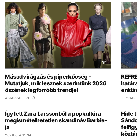
Másodvirágzás és piperkőcség -
REFRE
Mutatjuk, mik lesznek szerintünk 2026
határa
őszének legforróbb trendjei
enklá
4 NAPPAL EZELŐTT
TEGNAP 
Így lett Zara Larssonból a popkultúra
Hide t
megismételhetetlen skandináv Barbie-
Sándo
ja
felfig
köztá
2026.8.4 11:34