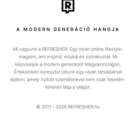
Tech-Tudomány
Sport
Társadalom
A MODERN GENERÁCIÓ HANGJA
Közélet
Mi vagyunk a REFRESHER. Egy olyan online lifestyle-
Utazás
magazin, ami inspirál, edukál és szórakoztat. Mi
Életmód
képviseljük a modern generációt Magyarországon.
Értékeinken keresztül célunk egy olyan társadalmat
Design
építeni, amely nyitott szemléletével nem csak feketén-
Beszélgetések
fehéren látja a világot.
Arcok
© 2011 - 2026 REFRESHER.hu
Videó
Történetek
Gasztro