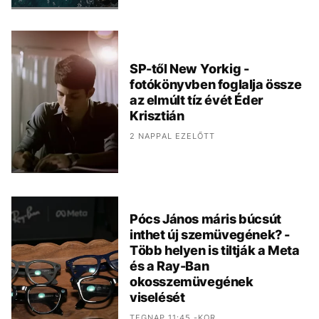
SP-től New Yorkig -
fotókönyvben foglalja össze
az elmúlt tíz évét Éder
Krisztián
2 NAPPAL EZELŐTT
Pócs János máris búcsút
inthet új szemüvegének? -
Több helyen is tiltják a Meta
és a Ray-Ban
okosszemüvegének
viselését
TEGNAP 11:45 -KOR