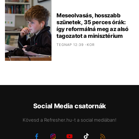
Meseolvasás, hosszabb
szünetek, 35 perces órák:
így reformálná meg az alsó
tagozatot a minisztérium
TEGNAP 12:39 -KOR
Social Media csatornák
Kövesd a Refresher.hu-t a social mediában!