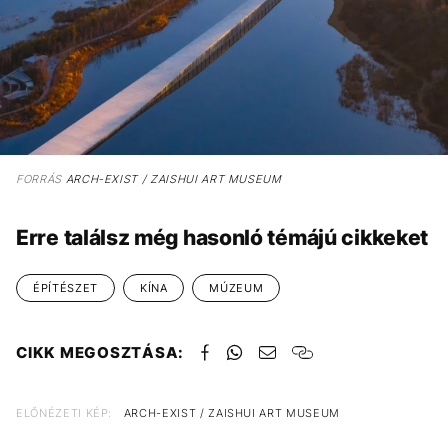
FORRÁS
ARCH-EXIST / ZAISHUI ART MUSEUM
Erre találsz még hasonló témájú cikkeket
ÉPÍTÉSZET
KÍNA
MÚZEUM
CIKK MEGOSZTÁSA:
ELŐNÉZETI KÉP:
ARCH-EXIST / ZAISHUI ART MUSEUM