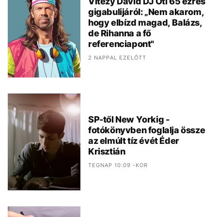
Vitézy Dávid DJ Oti 65 ezres
gigabulijáról: „Nem akarom,
hogy elbízd magad, Balázs,
de Rihanna a fő
referenciapont"
2 NAPPAL EZELŐTT
SP-től New Yorkig -
fotókönyvben foglalja össze
az elmúlt tíz évét Éder
Krisztián
TEGNAP 10:09 -KOR