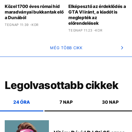
Közel 1700 éves római híd
Elképesztő az érdeklődés a
maradványai bukkantak elő
GTA VI iránt, a kiadót is
a Dunából
meglepték az
előrendelések
TEGNAP 11:39 -KOR
TEGNAP 11:23 -KOR
MÉG TÖBB CIKK
Legolvasottabb cikkek
24 ÓRA
7 NAP
30 NAP