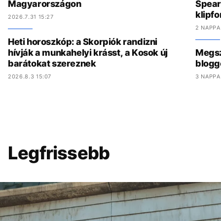
Magyarországon
Spear
klipf
2026.7.31 15:27
2 NAPPA
Heti horoszkóp: a Skorpiók randizni
hívják a munkahelyi krásst, a Kosok új
Megszó
barátokat szereznek
blogg
2026.8.3 15:07
3 NAPPA
Legfrissebb