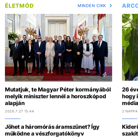
ÉLETMÓD
ARC
MINDEN CIKK
Mutatjuk, te Magyar Péter kormányából
26 év
melyik miniszter lennél a horoszkópod
hogy i
alapján
média
2026.7.27 15:44
2 NAPPA
Jöhet a háromórás áramszünet? Így
Kider
működne a vészforgatókönyv
szakít