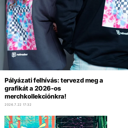
Pályázati felhívás: tervezd meg a
grafikát a 2026-os
merchkollekciónkra!
2026.7.22 17:32