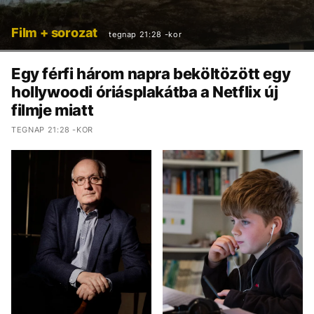
Film + sorozat
tegnap 21:28 -kor
Egy férfi három napra beköltözött egy
hollywoodi óriásplakátba a Netflix új
filmje miatt
TEGNAP 21:28 -KOR