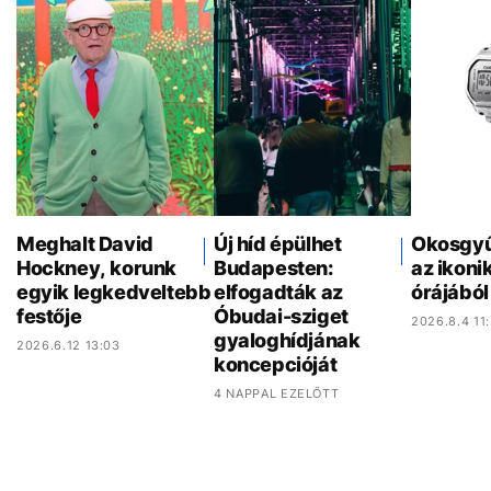
Meghalt David
Új híd épülhet
Okosgyűr
Hockney, korunk
Budapesten:
az ikonik
egyik legkedveltebb
elfogadták az
órájából
festője
Óbudai-sziget
2026.8.4 11
gyaloghídjának
2026.6.12 13:03
koncepcióját
4 NAPPAL EZELŐTT