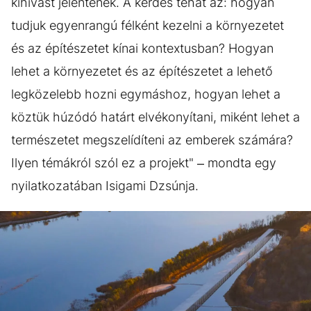
kihívást jelentenek. A kérdés tehát az: hogyan
tudjuk egyenrangú félként kezelni a környezetet
és az építészetet kínai kontextusban? Hogyan
lehet a környezetet és az építészetet a lehető
legközelebb hozni egymáshoz, hogyan lehet a
köztük húzódó határt elvékonyítani, miként lehet a
természetet megszelídíteni az emberek számára?
Ilyen témákról szól ez a projekt" – mondta egy
nyilatkozatában Isigami Dzsúnja.