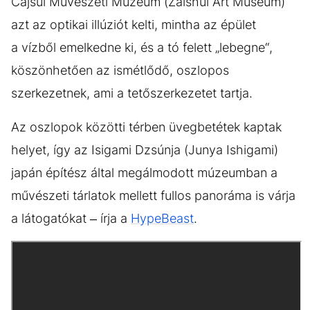
Cajsui Művészeti Múzeum (Zaishui Art Museum)
azt az optikai illúziót kelti, mintha az épület
a vízből emelkedne ki, és a tó felett „lebegne“,
köszönhetően az ismétlődő, oszlopos
szerkezetnek, ami a tetőszerkezetet tartja.
Az oszlopok közötti térben üvegbetétek kaptak
helyet, így az Isigami Dzsúnja (Junya Ishigami)
japán építész által megálmodott múzeumban a
művészeti tárlatok mellett fullos panoráma is várja
a látogatókat – írja a
HypeBeast
.