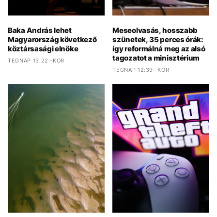
Baka András lehet
Meseolvasás, hosszabb
Magyarország következő
szünetek, 35 perces órák:
köztársasági elnöke
így reformálná meg az alsó
tagozatot a minisztérium
TEGNAP 13:22 -KOR
TEGNAP 12:39 -KOR