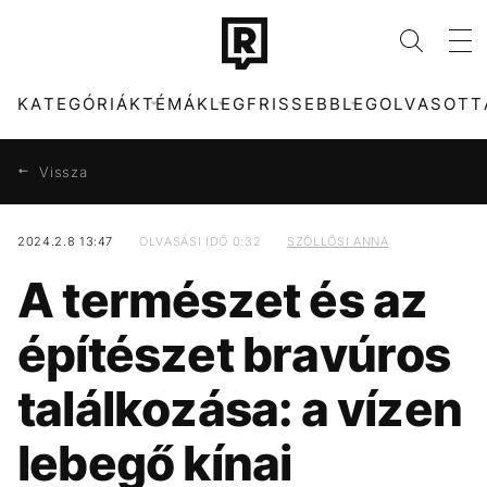
KATEGÓRIÁK
TÉMÁK
LEGFRISSEBB
LEGOLVASOTT
Vissza
2024.2.8 13:47
OLVASÁSI IDŐ 0:32
SZÖLLŐSI ANNA
KATEGÓRIÁK
TÉMÁK
A természet és az
ZENE
DUNA
DIVAT
FIDESZ
építészet bravúros
KULTÚRA
KÁVÉ
ENTR
KONCERT
találkozása: a vízen
FILM + SOROZAT
ENERGIAVÁLSÁG
TECH-TUDOMÁNY
SEBESTYÉN BALÁZS
lebegő kínai
SPORT
MADONNA
TÁRSADALOM
MAGYARORSZÁG