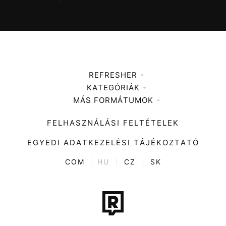
REFRESHER
KATEGÓRIÁK
Médiaajánlat
MÁS FORMÁTUMOK
Zene
Impresszum
Kiemelt tartalmak
Divat
FELHASZNÁLÁSI FELTÉTELEK
Videó
Kultúra
EGYEDI ADATKEZELÉSI TÁJÉKOZTATÓ
Kvíz
ENTR
COM
|
HU
|
CZ
|
SK
Film + sorozat
Tech-Tudomány
Sport