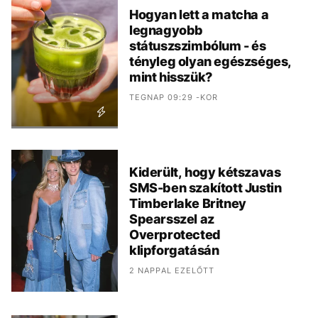
Hogyan lett a matcha a
legnagyobb
státuszszimbólum - és
tényleg olyan egészséges,
mint hisszük?
TEGNAP 09:29 -KOR
Kiderült, hogy kétszavas
SMS-ben szakított Justin
Timberlake Britney
Spearsszel az
Overprotected
klipforgatásán
2 NAPPAL EZELŐTT