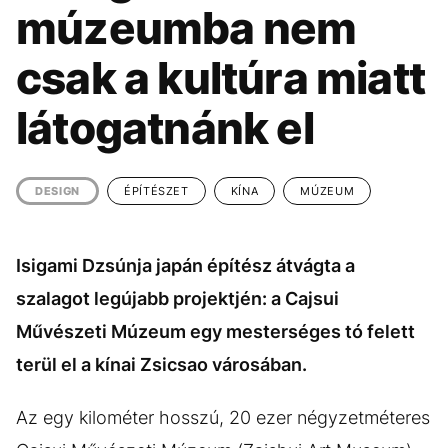
KÖZÉLET
UTAZÁS
múzeumba nem
ÉLETMÓD
DESIGN
csak a kultúra miatt
BESZÉLGETÉSEK
ARCOK
látogatnánk el
VIDEÓ
TÖRTÉNETEK
GASZTRO
DESIGN
ÉPÍTÉSZET
KÍNA
MÚZEUM
Isigami Dzsúnja japán építész átvágta a
szalagot legújabb projektjén: a Cajsui
Művészeti Múzeum egy mesterséges tó felett
terül el a kínai Zsicsao városában.
Az egy kilométer hosszú, 20 ezer négyzetméteres