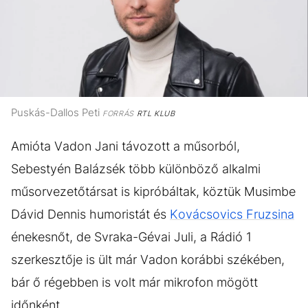
Puskás-Dallos Peti
FORRÁS
RTL KLUB
Amióta Vadon Jani távozott a műsorból,
Sebestyén Balázsék több különböző alkalmi
műsorvezetőtársat is kipróbáltak, köztük Musimbe
Dávid Dennis humoristát és
Kovácsovics Fruzsina
énekesnőt, de Svraka-Gévai Juli, a Rádió 1
szerkesztője is ült már Vadon korábbi székében,
bár ő régebben is volt már mikrofon mögött
időnként.