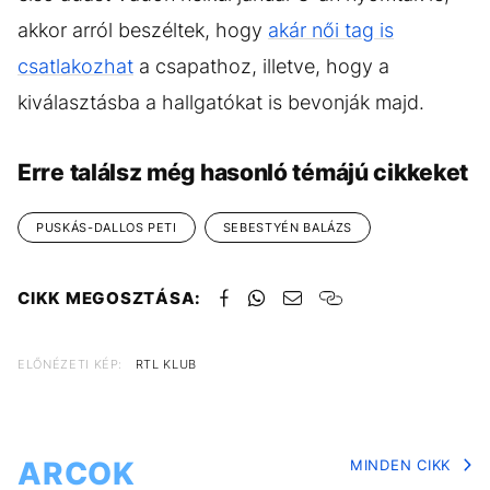
akkor arról beszéltek, hogy
akár női tag is
csatlakozhat
a csapathoz, illetve, hogy a
kiválasztásba a hallgatókat is bevonják majd.
Erre találsz még hasonló témájú cikkeket
PUSKÁS-DALLOS PETI
SEBESTYÉN BALÁZS
CIKK MEGOSZTÁSA:
ELŐNÉZETI KÉP:
RTL KLUB
ARCOK
MINDEN CIKK