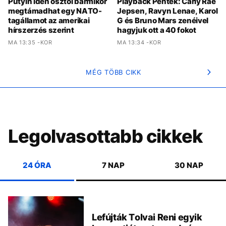
Putyin idén ősztől bármikor
Playback Péntek: Carly Rae
megtámadhat egy NATO-
Jepsen, Ravyn Lenae, Karol
tagállamot az amerikai
G és Bruno Mars zenéivel
hírszerzés szerint
hagyjuk ott a 40 fokot
MA 13:35 -KOR
MA 13:34 -KOR
MÉG TÖBB CIKK
Legolvasottabb cikkek
24 ÓRA
7 NAP
30 NAP
Lefújták Tolvai Reni egyik