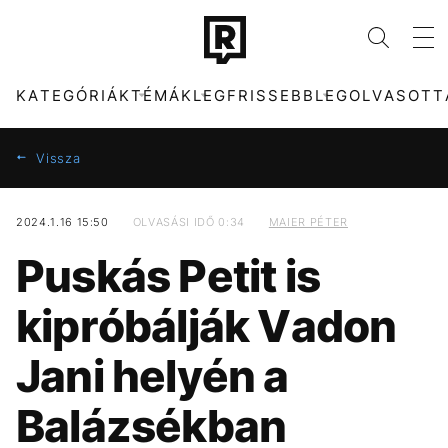
KATEGÓRIÁK
TÉMÁK
LEGFRISSEBB
LEGOLVASOTT
Vissza
2024.1.16 15:50
OLVASÁSI IDŐ 0:34
MAIER PÉTER
KATEGÓRIÁK
TÉMÁK
Puskás Petit is
ZENE
FIDESZ
DIVAT
SEBESTYÉN BALÁZS
kipróbálják Vadon
KULTÚRA
KONCERT
ENTR
MADONNA
Jani helyén a
FILM + SOROZAT
MAJKA
TECH-TUDOMÁNY
MÉDIA
Balázsékban
SPORT
CELEB
TÁRSADALOM
PARLAMENT