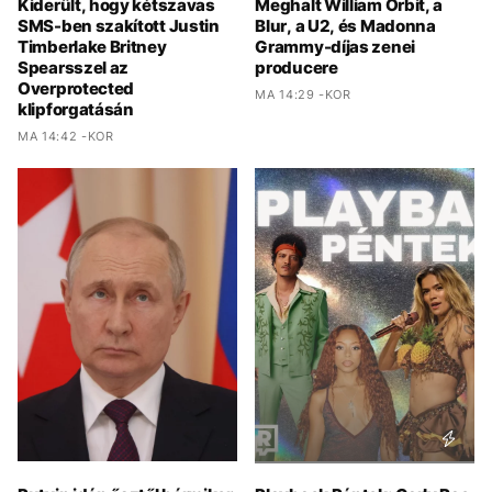
Kiderült, hogy kétszavas
Meghalt William Orbit, a
SMS-ben szakított Justin
Blur, a U2, és Madonna
Timberlake Britney
Grammy-díjas zenei
Spearsszel az
producere
Overprotected
MA 14:29 -KOR
klipforgatásán
MA 14:42 -KOR