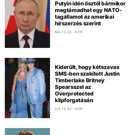
Putyin idén ősztől bármikor
megtámadhat egy NATO-
tagállamot az amerikai
hírszerzés szerint
MA 13:35 -KOR
Kiderült, hogy kétszavas
SMS-ben szakított Justin
Timberlake Britney
Spearsszel az
Overprotected
klipforgatásán
MA 14:42 -KOR