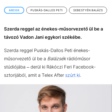
KÖZÉLET
UTAZÁS
ARCOK
PUSKÁS-DALLOS PETI
SEBESTYÉN BALÁZS
ÉLETMÓD
DESIGN
BESZÉLGETÉSEK
ARCOK
Szerda reggel az énekes-műsorvezető ül be a
VIDEÓ
TÖRTÉNETEK
távozó Vadon Jani egykori székébe.
GASZTRO
Szerda reggel Puskás-Dallos Peti énekes-
műsorvezető ül be a
Balázsék
rádióműsor
stúdiójába – derül ki Rákóczi Feri Facebook-
sztorijából, amit a Telex After
szúrt ki
.