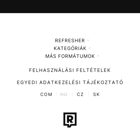
REFRESHER
KATEGÓRIÁK
Médiaajánlat
MÁS FORMÁTUMOK
Zene
Impresszum
Kiemelt tartalmak
Divat
FELHASZNÁLÁSI FELTÉTELEK
Videó
Kultúra
EGYEDI ADATKEZELÉSI TÁJÉKOZTATÓ
Kvíz
ENTR
COM
|
HU
|
CZ
|
SK
Film + sorozat
Tech-Tudomány
Sport