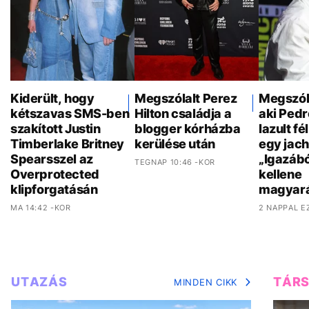
Kiderült, hogy
Megszólalt Perez
Megszóla
kétszavas SMS-ben
Hilton családja a
aki Pedr
szakított Justin
blogger kórházba
lazult f
Timberlake Britney
kerülése után
egy jach
Spearsszel az
„Igazáb
TEGNAP 10:46 -KOR
Overprotected
kellene
klipforgatásán
magyar
MA 14:42 -KOR
2 NAPPAL E
UTAZÁS
TÁR
MINDEN CIKK