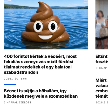
400 forintot kértek a vécéért, most
Eltűnt
fekáliás szennyezés miatt fürdési
feszti
tilalmat rendeltek el egy balatoni
TEGNAP 
szabadstrandon
2026.7.30 15:56
Miért
válas
Bécset is sújtja a hőhullám, így
ember
küzdenek meg vele a szomszédban
témát
3 NAPPAL EZELŐTT
2026.8.2