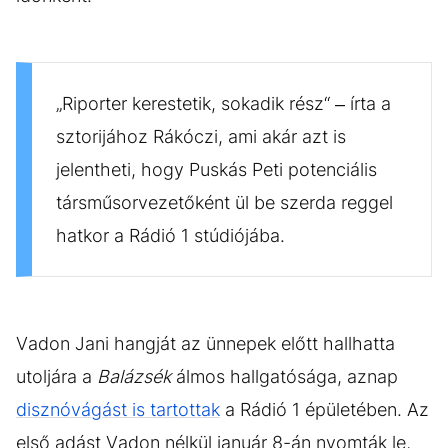
„Riporter kerestetik, sokadik rész“ – írta a
sztorijához Rákóczi, ami akár azt is
jelentheti, hogy Puskás Peti potenciális
társműsorvezetőként ül be szerda reggel
hatkor a Rádió 1 stúdiójába.
Vadon Jani hangját az ünnepek előtt hallhatta
utoljára a
Balázsék
álmos hallgatósága, aznap
disznóvágást is tartottak
a Rádió 1 épületében. Az
első adást Vadon nélkül január 8-án nyomták le,