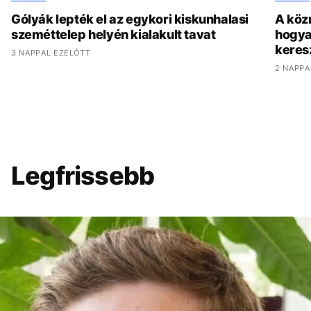
Gólyák lepték el az egykori kiskunhalasi
A köz
szeméttelep helyén kialakult tavat
hogya
keres
3 NAPPAL EZELŐTT
2 NAPPA
Legfrissebb