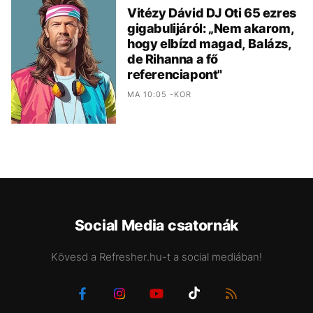
Vitézy Dávid DJ Oti 65 ezres
gigabulijáról: „Nem akarom,
hogy elbízd magad, Balázs,
de Rihanna a fő
referenciapont"
MA 10:05 -KOR
Social Media csatornák
Kövesd a Refresher.hu-t a social mediában!