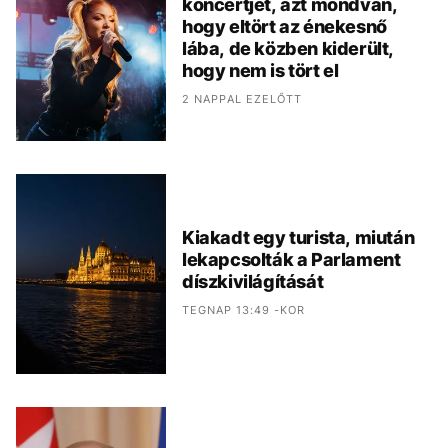
koncertjét, azt mondván,
hogy eltört az énekesnő
lába, de közben kiderült,
hogy nem is tört el
2 NAPPAL EZELŐTT
Kiakadt egy turista, miután
lekapcsolták a Parlament
díszkivilágítását
TEGNAP 13:49 -KOR