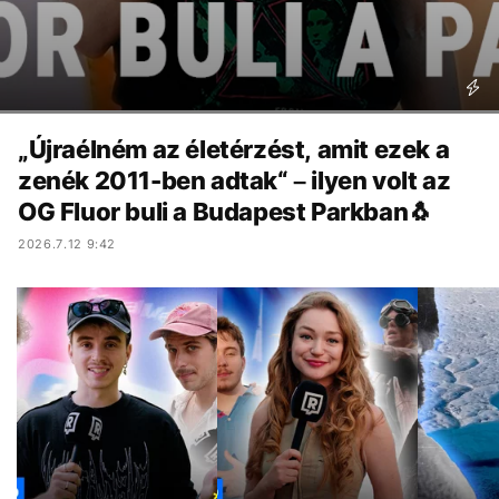
„Újraélném az életérzést, amit ezek a
zenék 2011-ben adtak“ – ilyen volt az
OG Fluor buli a Budapest Parkban🐧
2026.7.12 9:42