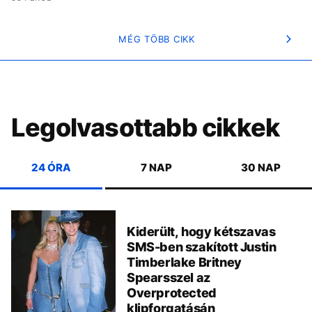
MÉG TÖBB CIKK
Legolvasottabb cikkek
24 ÓRA
7 NAP
30 NAP
Kiderült, hogy kétszavas
SMS-ben szakított Justin
Timberlake Britney
Spearsszel az
Overprotected
klipforgatásán