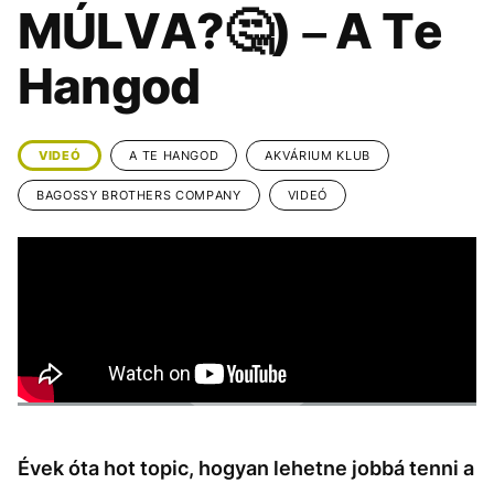
KÖZÉLET
UTAZÁS
MÚLVA?🤔) – A Te
ÉLETMÓD
DESIGN
Hangod
BESZÉLGETÉSEK
ARCOK
VIDEÓ
TÖRTÉNETEK
VIDEÓ
A TE HANGOD
AKVÁRIUM KLUB
GASZTRO
BAGOSSY BROTHERS COMPANY
VIDEÓ
Évek óta hot topic, hogyan lehetne jobbá tenni a