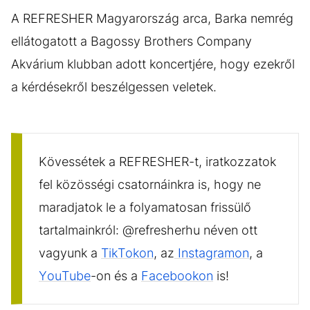
A REFRESHER Magyarország arca, Barka nemrég
ellátogatott a Bagossy Brothers Company
Akvárium klubban adott koncertjére, hogy ezekről
a kérdésekről beszélgessen veletek.
Kövessétek a REFRESHER-t, iratkozzatok
fel közösségi csatornáinkra is, hogy ne
maradjatok le a folyamatosan frissülő
tartalmainkról: @refresherhu néven ott
vagyunk a
TikTokon
, az
Instagramon
, a
YouTube
-on és a
Facebookon
is!