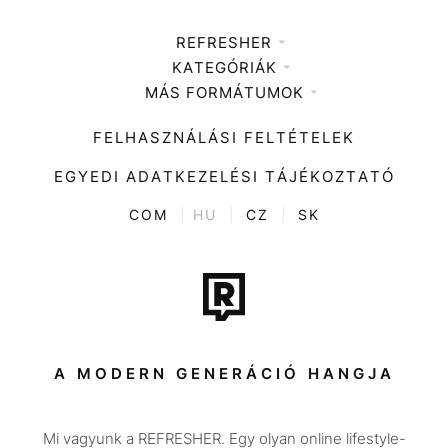
REFRESHER
KATEGÓRIÁK
Médiaajánlat
MÁS FORMÁTUMOK
Zene
Impresszum
Kiemelt tartalmak
Divat
FELHASZNÁLÁSI FELTÉTELEK
Videó
Kultúra
EGYEDI ADATKEZELÉSI TÁJÉKOZTATÓ
Kvíz
ENTR
COM
|
HU
|
CZ
|
SK
Film + sorozat
Tech-Tudomány
Sport
Társadalom
A MODERN GENERÁCIÓ HANGJA
Közélet
Mi vagyunk a REFRESHER. Egy olyan online lifestyle-
Utazás