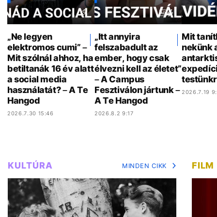
„Ne legyen
„Itt annyira
Mit taní
elektromos cumi” –
felszabadult az
nekünk 
Mit szólnál ahhoz, ha
ember, hogy csak
antarkti
betiltanák 16 év alatt
élvezni kell az életet”
expedíci
a social media
– A Campus
testünkr
használatát? – A Te
Fesztiválon jártunk –
2026.7.19 9
Hangod
A Te Hangod
2026.7.30 15:46
2026.8.2 9:17
KULTÚRA
FILM
MINDEN CIKK