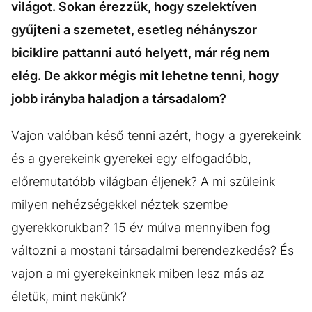
világot. Sokan érezzük, hogy szelektíven
gyűjteni a szemetet, esetleg néhányszor
biciklire pattanni autó helyett, már rég nem
elég. De akkor mégis mit lehetne tenni, hogy
jobb irányba haladjon a társadalom?
Vajon valóban késő tenni azért, hogy a gyerekeink
és a gyerekeink gyerekei egy elfogadóbb,
előremutatóbb világban éljenek? A mi szüleink
milyen nehézségekkel néztek szembe
gyerekkorukban? 15 év múlva mennyiben fog
változni a mostani társadalmi berendezkedés? És
vajon a mi gyerekeinknek miben lesz más az
életük, mint nekünk?