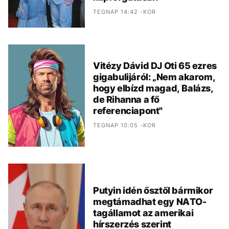
TEGNAP 14:42 -KOR
Vitézy Dávid DJ Oti 65 ezres
gigabulijáról: „Nem akarom,
hogy elbízd magad, Balázs,
de Rihanna a fő
referenciapont"
TEGNAP 10:05 -KOR
Putyin idén ősztől bármikor
megtámadhat egy NATO-
tagállamot az amerikai
hírszerzés szerint