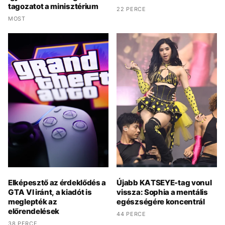
tagozatot a minisztérium
22 PERCE
MOST
Elképesztő az érdeklődés a
Újabb KATSEYE-tag vonul
GTA VI iránt, a kiadót is
vissza: Sophia a mentális
meglepték az
egészségére koncentrál
előrendelések
44 PERCE
38 PERCE