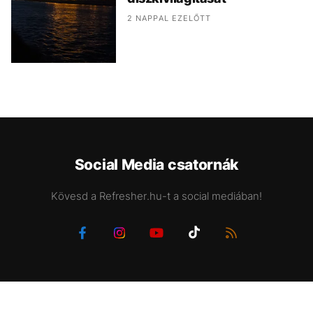
2 NAPPAL EZELŐTT
Social Media csatornák
Kövesd a Refresher.hu-t a social mediában!