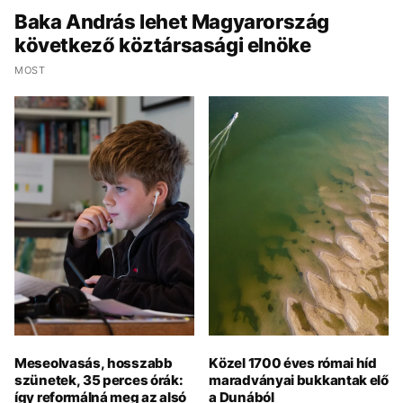
Baka András lehet Magyarország
következő köztársasági elnöke
MOST
Meseolvasás, hosszabb
Közel 1700 éves római híd
szünetek, 35 perces órák:
maradványai bukkantak elő
így reformálná meg az alsó
a Dunából