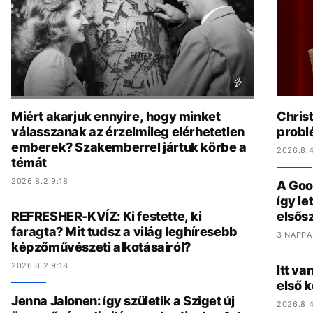
Miért akarjuk ennyire, hogy minket
Chris
válasszanak az érzelmileg elérhetetlen
problé
emberek? Szakemberrel jártuk körbe a
2026.8.4
témát
2026.8.2 9:18
A Goo
így l
REFRESHER-KVÍZ: Ki festette, ki
elsős
faragta? Mit tudsz a világ leghíresebb
3 NAPPA
képzőművészeti alkotásairól?
2026.8.2 9:18
Itt va
első 
Jenna Jalonen: így születik a Sziget új
2026.8.4