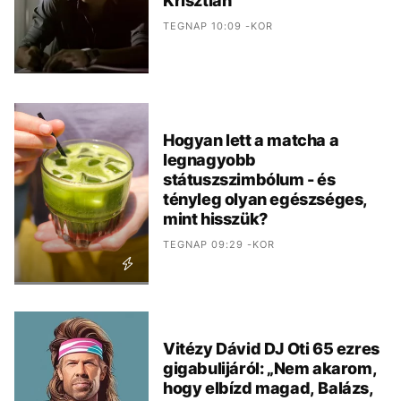
Krisztián
TEGNAP 10:09 -KOR
Hogyan lett a matcha a
legnagyobb
státuszszimbólum - és
tényleg olyan egészséges,
mint hisszük?
TEGNAP 09:29 -KOR
Vitézy Dávid DJ Oti 65 ezres
gigabulijáról: „Nem akarom,
hogy elbízd magad, Balázs,