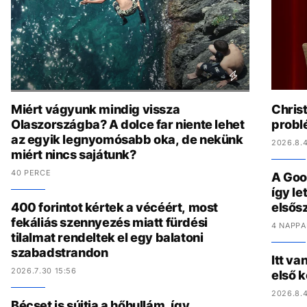
Miért vágyunk mindig vissza
Chris
Olaszországba? A dolce far niente lehet
problé
az egyik legnyomósabb oka, de nekünk
2026.8.4
miért nincs sajátunk?
40 PERCE
A Goo
így l
400 forintot kértek a vécéért, most
elsős
fekáliás szennyezés miatt fürdési
4 NAPPA
tilalmat rendeltek el egy balatoni
szabadstrandon
Itt va
2026.7.30 15:56
első 
2026.8.4
Bécset is sújtja a hőhullám, így