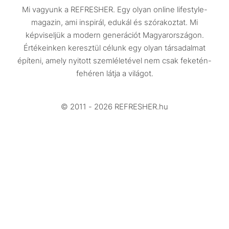
Mi vagyunk a REFRESHER. Egy olyan online lifestyle-
Utazás
magazin, ami inspirál, edukál és szórakoztat. Mi
Életmód
képviseljük a modern generációt Magyarországon.
Értékeinken keresztül célunk egy olyan társadalmat
Design
építeni, amely nyitott szemléletével nem csak feketén-
Beszélgetések
fehéren látja a világot.
Arcok
© 2011 - 2026 REFRESHER.hu
Videó
Történetek
Gasztro