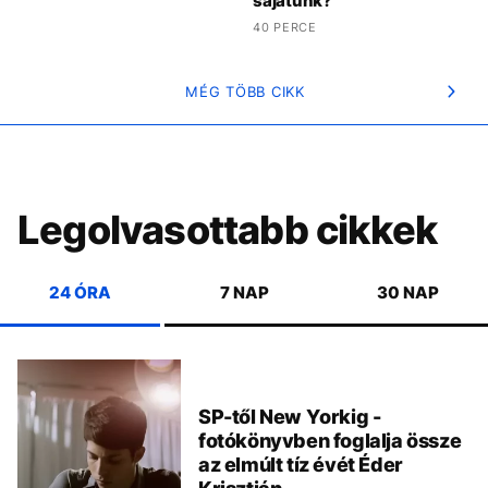
sajátunk?
40 PERCE
MÉG TÖBB CIKK
Legolvasottabb cikkek
24 ÓRA
7 NAP
30 NAP
SP-től New Yorkig -
fotókönyvben foglalja össze
az elmúlt tíz évét Éder