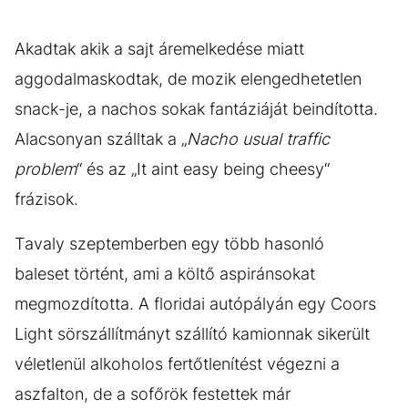
Akadtak akik a sajt áremelkedése miatt
aggodalmaskodtak, de mozik elengedhetetlen
snack-je, a nachos sokak fantáziáját beindította.
Alacsonyan szálltak a „
Nacho usual traffic
problem
“ és az „It aint easy being cheesy“
frázisok.
Tavaly szeptemberben egy több hasonló
baleset történt, ami a költő aspiránsokat
megmozdította. A floridai autópályán egy Coors
Light sörszállítmányt szállító kamionnak sikerült
véletlenül alkoholos fertőtlenítést végezni a
aszfalton, de a sofőrök festettek már