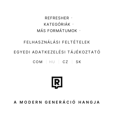
REFRESHER
KATEGÓRIÁK
Médiaajánlat
MÁS FORMÁTUMOK
Zene
Impresszum
Kiemelt tartalmak
Divat
FELHASZNÁLÁSI FELTÉTELEK
Videó
Kultúra
EGYEDI ADATKEZELÉSI TÁJÉKOZTATÓ
Kvíz
ENTR
COM
|
HU
|
CZ
|
SK
Film + sorozat
Tech-Tudomány
Sport
Társadalom
A MODERN GENERÁCIÓ HANGJA
Közélet