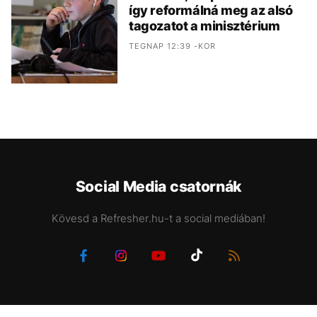
így reformálná meg az alsó
tagozatot a minisztérium
TEGNAP 12:39 -KOR
Social Media csatornák
Kövesd a Refresher.hu-t a social mediában!