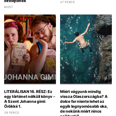
elfelejtenék
37 PERCE
MOST
LITERÁLISAN 16. RÉSZ: Ez
Miért vágyunk mindig
egy történet nélküli könyv –
vissza Olaszországba? A
A Szent Johanna gimi:
dolce far niente lehet az
Örökké 1.
egyik legnyomósabb oka,
de nekünk miért nincs
39 PERCE