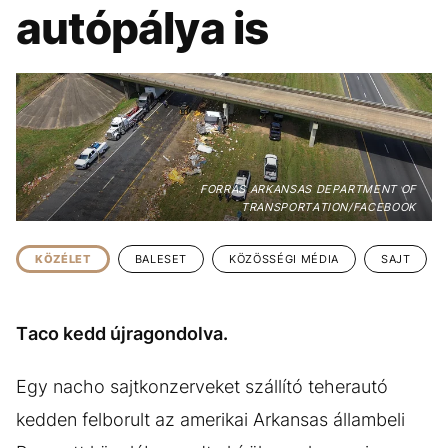
KÖZÉLET
UTAZÁS
autópálya is
ÉLETMÓD
DESIGN
BESZÉLGETÉSEK
ARCOK
VIDEÓ
TÖRTÉNETEK
GASZTRO
FORRÁS ARKANSAS DEPARTMENT OF
TRANSPORTATION/FACEBOOK
KÖZÉLET
BALESET
KÖZÖSSÉGI MÉDIA
SAJT
Taco kedd újragondolva.
Egy nacho sajtkonzerveket szállító teherautó
kedden felborult az amerikai Arkansas állambeli