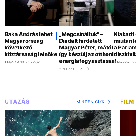
Baka András lehet
„Megcsináltuk" –
Kiakadt 
Magyarország
Diadalt hirdetett
miután 
következő
Magyar Péter, mától
a Parla
köztársasági elnöke
így készülj az otthoni
díszkivi
energiafogyasztással
TEGNAP 13:22 -KOR
3 NAPPAL E
2 NAPPAL EZELŐTT
UTAZÁS
FILM
MINDEN CIKK