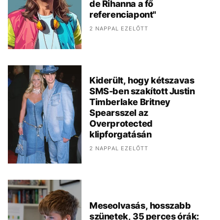
de Rihanna a fő
referenciapont"
2 NAPPAL EZELŐTT
Kiderült, hogy kétszavas
SMS-ben szakított Justin
Timberlake Britney
Spearsszel az
Overprotected
klipforgatásán
2 NAPPAL EZELŐTT
Meseolvasás, hosszabb
szünetek, 35 perces órák: