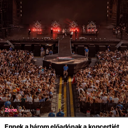
Zene
most
Ennek a három előadónak a koncertjét