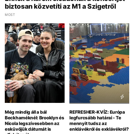
biztosan közvetíti az M1 a Szigetről
MOST
Még mindig áll a bál
REFRESHER-KVÍZ: Európa
Beckhaméknél: Brooklyn és
legfurcsább határai - Te
Nicola legszívesebben az
mennyit tudsz az
esküvőjük dátumát is
enklávékról és exklávékról?