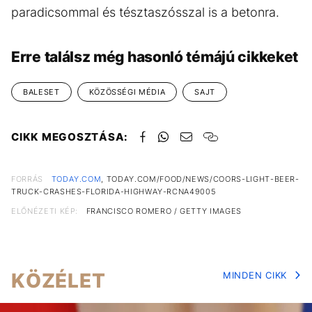
paradicsommal és tésztaszósszal is a betonra.
Erre találsz még hasonló témájú cikkeket
BALESET
KÖZÖSSÉGI MÉDIA
SAJT
CIKK MEGOSZTÁSA:
FORRÁS
TODAY.COM
, TODAY.COM/FOOD/NEWS/COORS-LIGHT-BEER-
TRUCK-CRASHES-FLORIDA-HIGHWAY-RCNA49005
ELŐNÉZETI KÉP:
FRANCISCO ROMERO / GETTY IMAGES
KÖZÉLET
MINDEN CIKK