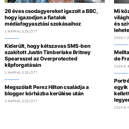
26 éves csodagyereket igazolt a BBC,
Mi köz
hogy igazodjon a fiatalok
világh
médiafogyasztási szokásaihoz
és szi
lehete
2 NAPPAL EZELŐTT
2026.7.2
Kiderült, hogy kétszavas SMS-ben
szakított Justin Timberlake Britney
Mellta
Spearsszel az Overprotected
de Fr
klipforgatásán
2026.8.4
2 NAPPAL EZELŐTT
Portré
Megszólalt Perez Hilton családja a
egyik 
blogger kórházba kerülése után
kelle
legye
3 NAPPAL EZELŐTT
2026.8.1