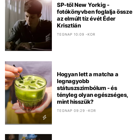
SP-től New Yorkig -
fotókönyvben foglalja össze
az elmúlt tíz évét Éder
Krisztián
TEGNAP 10:09 -KOR
Hogyan lett a matcha a
legnagyobb
státuszszimbólum - és
tényleg olyan egészséges,
mint hisszük?
TEGNAP 09:29 -KOR