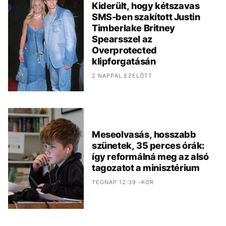
Kiderült, hogy kétszavas
SMS-ben szakított Justin
Timberlake Britney
Spearsszel az
Overprotected
klipforgatásán
2 NAPPAL EZELŐTT
Meseolvasás, hosszabb
szünetek, 35 perces órák:
így reformálná meg az alsó
tagozatot a minisztérium
TEGNAP 12:39 -KOR