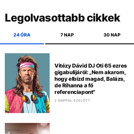
Legolvasottabb cikkek
24 ÓRA
7 NAP
30 NAP
Vitézy Dávid DJ Oti 65 ezres
gigabulijáról: „Nem akarom,
hogy elbízd magad, Balázs,
de Rihanna a fő
referenciapont"
2 NAPPAL EZELŐTT