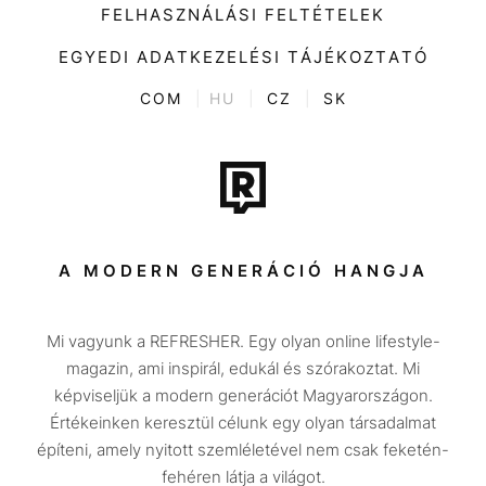
Divat
FELHASZNÁLÁSI FELTÉTELEK
Videó
Kultúra
EGYEDI ADATKEZELÉSI TÁJÉKOZTATÓ
Kvíz
ENTR
COM
|
HU
|
CZ
|
SK
Film + sorozat
Tech-Tudomány
Sport
Társadalom
A MODERN GENERÁCIÓ HANGJA
Közélet
Mi vagyunk a REFRESHER. Egy olyan online lifestyle-
Utazás
magazin, ami inspirál, edukál és szórakoztat. Mi
Életmód
képviseljük a modern generációt Magyarországon.
Értékeinken keresztül célunk egy olyan társadalmat
Design
építeni, amely nyitott szemléletével nem csak feketén-
Beszélgetések
fehéren látja a világot.