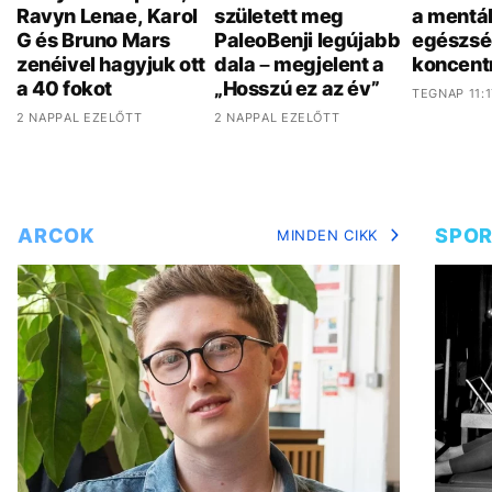
Ravyn Lenae, Karol
született meg
a mentál
G és Bruno Mars
PaleoBenji legújabb
egészsé
zenéivel hagyjuk ott
dala – megjelent a
koncent
a 40 fokot
„Hosszú ez az év”
TEGNAP 11:1
2 NAPPAL EZELŐTT
2 NAPPAL EZELŐTT
ARCOK
SPO
MINDEN CIKK