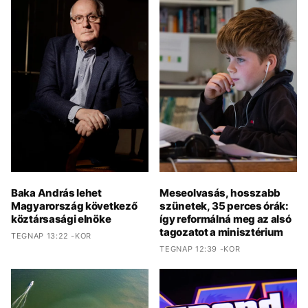
Baka András lehet
Meseolvasás, hosszabb
Magyarország következő
szünetek, 35 perces órák:
köztársasági elnöke
így reformálná meg az alsó
tagozatot a minisztérium
TEGNAP 13:22 -KOR
TEGNAP 12:39 -KOR