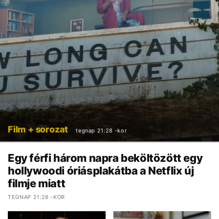
Film + sorozat
tegnap 21:28 -kor
Egy férfi három napra beköltözött egy
hollywoodi óriásplakátba a Netflix új
filmje miatt
TEGNAP 21:28 -KOR