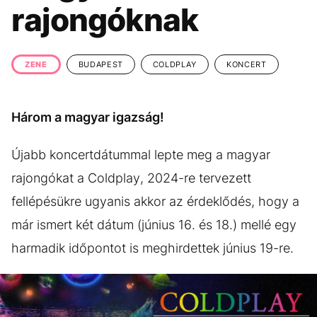
KÖZÉLET
UTAZÁS
rajongóknak
ÉLETMÓD
DESIGN
BESZÉLGETÉSEK
ARCOK
ZENE
BUDAPEST
COLDPLAY
KONCERT
VIDEÓ
TÖRTÉNETEK
Három a magyar igazság!
GASZTRO
Újabb koncertdátummal lepte meg a magyar
rajongókat a Coldplay, 2024-re tervezett
fellépésükre ugyanis akkor az érdeklődés, hogy a
már ismert két dátum (június 16. és 18.) mellé egy
harmadik időpontot is meghirdettek június 19-re.