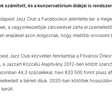
számított, és a konzervatórium diákjai is rendszere
udapest Jazz Club a Facebookon jelentette be: a meg
ek, a vagyonkezelőjük zárcserével zárta el üzemeltetői 
den erejükkel azon dolgoznak, hogy mielőbb orvosolni 
pest Jazz Club közvetlen fenntartója a Fővárosi Önk
e, a Jazzart Közcélú Alapítvány 2012-ben kötött szerz
zonban 44,3 százalékkal, havi 833 500 forint plusz áf
 emelkedett a bérleti díjuk. 2020-ban kötöttek hosszútá
 került.