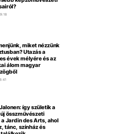
sairól?
9:18
enjünk, miket nézzünk
tusban? Utazás a
s évek mélyére és az
kai álom magyar
zögből
8:41
Jalonen: így születik a
 új összművészeti
 a Jardin des Arts, ahol
z, tánc, színház és
találkozik