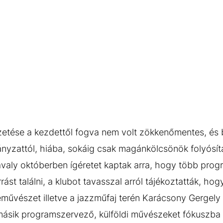
 kifizetése a kezdettől fogva nem volt zökkenőmentes, és
nyzattól, hiába, sokáig csak magánkölcsönök folyósítá
valy októberben ígéretet kaptak arra, hogy több prog
rást találni, a klubot tavasszal arról tájékoztatták, ho
neművészet illetve a jazzműfaj terén Karácsony Gergely
sik programszervező, külföldi művészeket fókuszba áll