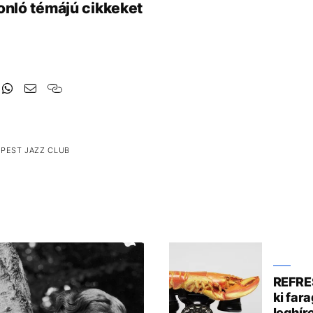
onló témájú cikkeket
PEST JAZZ CLUB
REFRES
ki fara
leghí