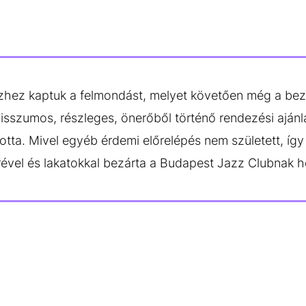
zhez kaptuk a felmondást, melyet követően még a bezá
szumos, részleges, önerőből történő rendezési ajánla
otta. Mivel egyéb érdemi előrelépés nem született, így
vel és lakatokkal bezárta a Budapest Jazz Clubnak he