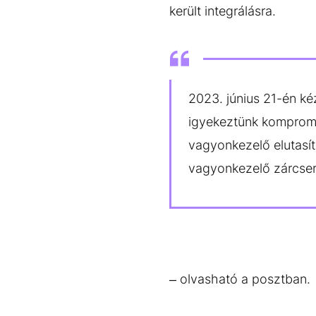
került integrálásra.
2023. június 21-én ké
igyekeztünk kompromis
vagyonkezelő elutasít
vagyonkezelő zárcseré
– olvasható a posztban.