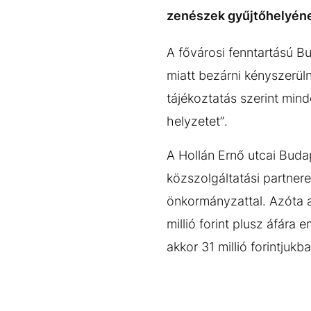
EGYÉB FORMÁTUMOK
REFRESHER
zenészek gyűjtőhelyének 
Kiemelt tartalmak
Videó
Kvíz
Médiaajánlat
Impresszum
A fővárosi fenntartású B
miatt bezárni kényszerüln
tájékoztatás szerint min
helyzetet”.
A Hollán Ernő utcai Buda
közszolgáltatási partner
önkormányzattal. Azóta a
millió forint plusz áfára
akkor 31 millió forintjukba