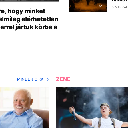
3 NAPPAL
re, hogy minket
lmileg elérhetetlen
rel jártuk körbe a
ZENE
MINDEN CIKK