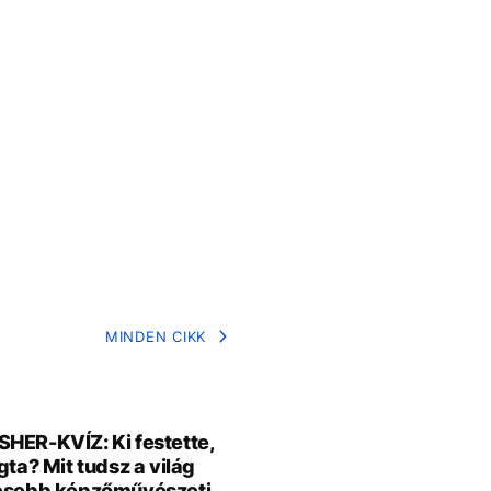
MINDEN CIKK
HER-KVÍZ: Ki festette,
gta? Mit tudsz a világ
resebb képzőművészeti