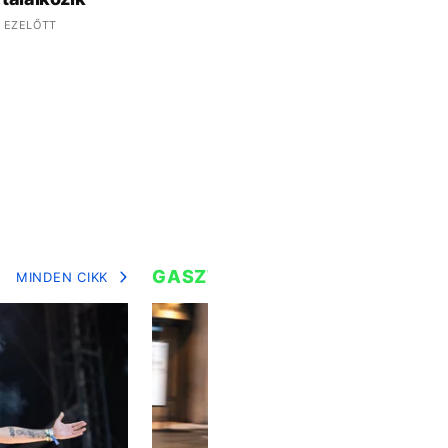
 EZELŐTT
GASZTRO
MINDEN CIKK
MIN