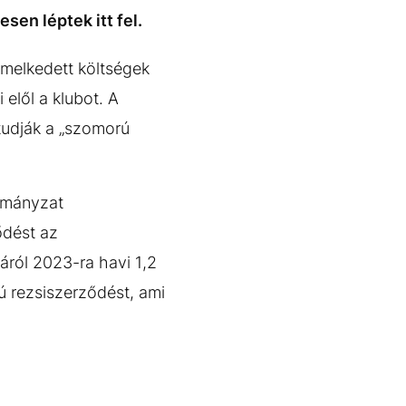
sen léptek itt fel.
emelkedett költségek
elől a klubot. A
tudják a „szomorú
ormányzat
ődést az
áról 2023-ra havi 1,2
vú rezsiszerződést, ami