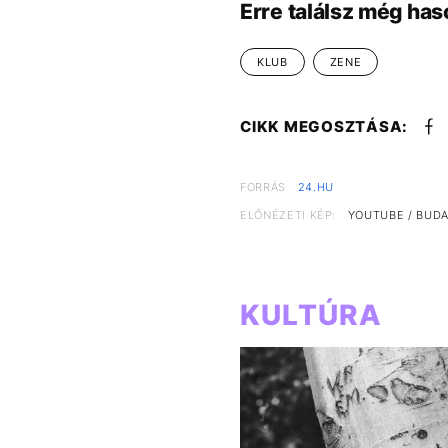
Erre találsz még has
KLUB
ZENE
CIKK MEGOSZTÁSA:
FORRÁS
24.HU
ELŐNÉZETI KÉP:
YOUTUBE / BUDA
KULTÚRA