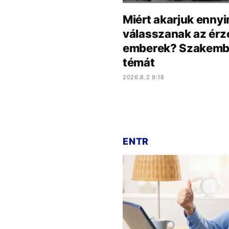
Miért akarjuk ennyi
válasszanak az érze
emberek? Szakember
témát
2026.8.2 9:18
ENTR