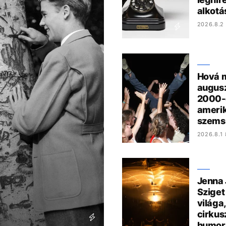
alkotá
2026.8.2 
Hová m
augusz
2000-e
ameri
szems
2026.8.1 
Jenna 
Sziget
világa,
cirkus
humor 