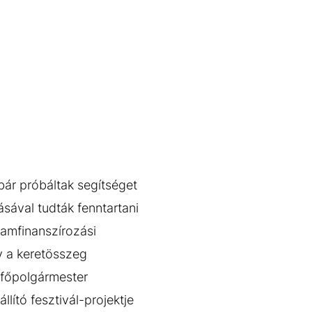
 bár próbáltak segítséget
sával tudták fenntartani
ramfinanszírozási
gy a keretösszeg
 főpolgármester
ító fesztivál-projektje