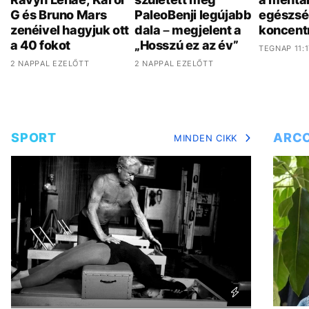
G és Bruno Mars
PaleoBenji legújabb
egészsé
zenéivel hagyjuk ott
dala – megjelent a
koncent
a 40 fokot
„Hosszú ez az év”
TEGNAP 11:1
2 NAPPAL EZELŐTT
2 NAPPAL EZELŐTT
SPORT
ARC
MINDEN CIKK