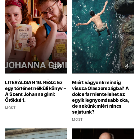
LITERÁLISAN 16. RÉSZ: Ez
Miért vágyunk mindig
egy történet nélküli könyv –
vissza Olaszországba? A
A Szent Johanna gimi:
dolce far niente lehet az
Örökké 1.
egyik legnyomósabb oka,
de nekünk miért nincs
MOST
sajátunk?
MOST