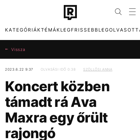
KATEGÓRIÁK
TÉMÁK
LEGFRISSEBB
LEGOLVASOTT
Vissza
2023.6.22 9:37
OLVASÁSI IDŐ 0:38
SZÖLLŐSI ANNA
KATEGÓRIÁK
TÉMÁK
Koncert közben
ZENE
DUNA
DIVAT
MAJKA
támadt rá Ava
KULTÚRA
MTVA
ENTR
FIDESZ
Maxra egy őrült
FILM + SOROZAT
KÁVÉ
TECH-TUDOMÁNY
KONCERT
rajongó
SPORT
ENERGIAVÁLSÁG
TÁRSADALOM
SEBESTYÉN BALÁZS