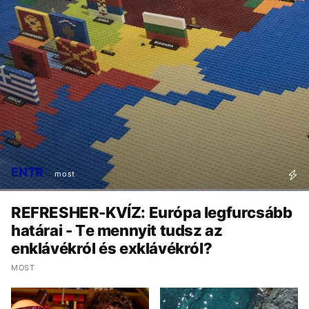
ENTR
most
REFRESHER-KVÍZ: Európa legfurcsább
határai - Te mennyit tudsz az
enklávékról és exklávékról?
MOST