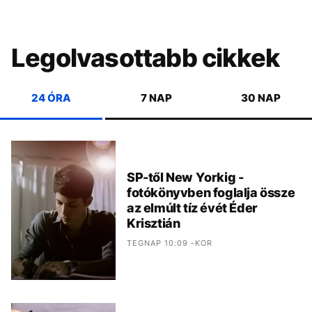
Legolvasottabb cikkek
24 ÓRA
7 NAP
30 NAP
SP-től New Yorkig -
fotókönyvben foglalja össze
az elmúlt tíz évét Éder
Krisztián
TEGNAP 10:09 -KOR