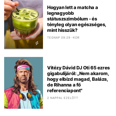
Hogyan lett a matcha a
legnagyobb
státuszszimbólum - és
tényleg olyan egészséges,
mint hisszük?
TEGNAP 09:29 -KOR
Vitézy Dávid DJ Oti 65 ezres
gigabulijáról: „Nem akarom,
hogy elbízd magad, Balázs,
de Rihanna a fő
referenciapont"
2 NAPPAL EZELŐTT