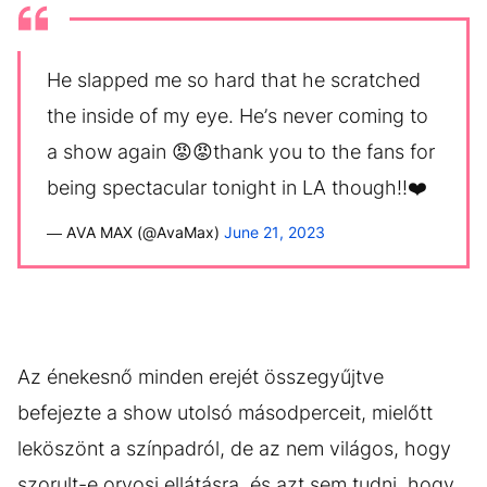
He slapped me so hard that he scratched
the inside of my eye. He’s never coming to
a show again 😡😡thank you to the fans for
being spectacular tonight in LA though!!❤️
— AVA MAX (@AvaMax)
June 21, 2023
Az énekesnő minden erejét összegyűjtve
befejezte a show utolsó másodperceit, mielőtt
leköszönt a színpadról, de az nem világos, hogy
szorult-e orvosi ellátásra, és azt sem tudni, hogy