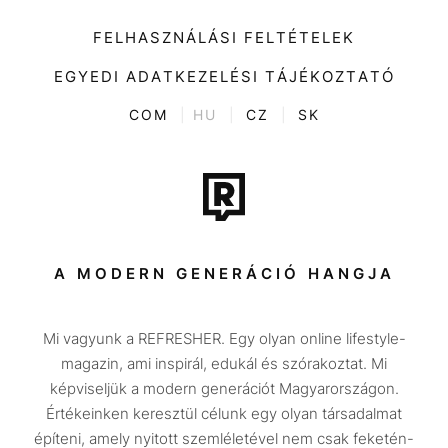
Impresszum
Kiemelt tartalmak
Divat
FELHASZNÁLÁSI FELTÉTELEK
Videó
Kultúra
EGYEDI ADATKEZELÉSI TÁJÉKOZTATÓ
Kvíz
ENTR
COM
|
HU
|
CZ
|
SK
Film + sorozat
Tech-Tudomány
Sport
Társadalom
A MODERN GENERÁCIÓ HANGJA
Közélet
Mi vagyunk a REFRESHER. Egy olyan online lifestyle-
Utazás
magazin, ami inspirál, edukál és szórakoztat. Mi
Életmód
képviseljük a modern generációt Magyarországon.
Értékeinken keresztül célunk egy olyan társadalmat
Design
építeni, amely nyitott szemléletével nem csak feketén-