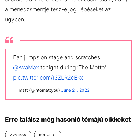
a menedzsmentje tesz-e jogi lépéseket az
ügyben.
Fan jumps on stage and scratches
@AvaMax
tonight during ‘The Motto’
pic.twitter.com/r3ZLR2cEkx
— matt (@intomattyou)
June 21, 2023
Erre találsz még hasonló témájú cikkeket
AVA MAX
KONCERT