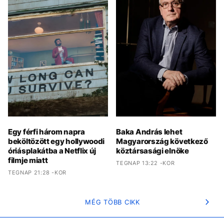
Egy férfi három napra
Baka András lehet
beköltözött egy hollywoodi
Magyarország következő
óriásplakátba a Netflix új
köztársasági elnöke
filmje miatt
TEGNAP 13:22 -KOR
TEGNAP 21:28 -KOR
MÉG TÖBB CIKK