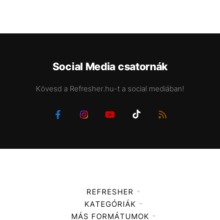
Social Media csatornák
Kövesd a Refresher.hu-t a social mediában!
REFRESHER
KATEGÓRIÁK
Médiaajánlat
MÁS FORMÁTUMOK
Zene