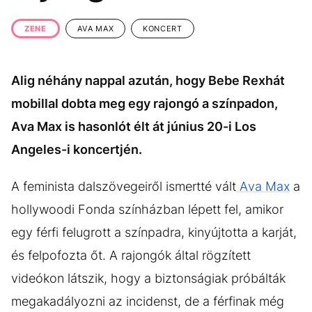
KÖZÉLET
UTAZÁS
ZENE
AVA MAX
KONCERT
ÉLETMÓD
DESIGN
BESZÉLGETÉSEK
ARCOK
Alig néhány nappal azután, hogy Bebe Rexhát
VIDEÓ
TÖRTÉNETEK
mobillal dobta meg egy rajongó a színpadon,
GASZTRO
Ava Max is hasonlót élt át június 20-i Los
Angeles-i koncertjén.
A feminista dalszövegeiről ismertté vált
Ava Max
a
hollywoodi Fonda színházban lépett fel, amikor
egy férfi felugrott a színpadra, kinyújtotta a karját,
és felpofozta őt. A rajongók által rögzített
videókon látszik, hogy a biztonságiak próbálták
megakadályozni az incidenst, de a férfinak még