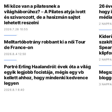
Mi köze van a pilatesnek a
26 év
világháborúhoz? – A Pilates atyja ivott
hogy i
és szivarozott, de a hasizmán sajtot
média
lehetett reszelni
2 NAPPA
2026.7.28 10:55
Kider
Melltartóbotrány robbant ki a női Tour
szakít
de France-on
Spear
klipf
2026.8.4 12:50
2 NAPPA
Portré Erling Haalandról: évek óta a világ
egyik legjobb focistája, mégis egy vb
Megszó
kellett ahhoz, hogy mindenki kedvence
blogg
legyen
3 NAPPA
2026.8.1 8:40