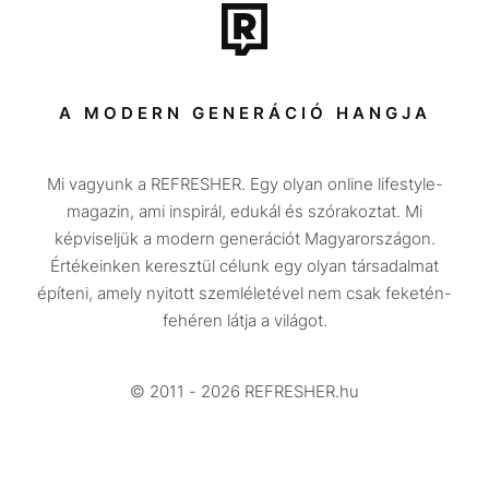
Tech-Tudomány
Sport
Társadalom
A MODERN GENERÁCIÓ HANGJA
Közélet
Mi vagyunk a REFRESHER. Egy olyan online lifestyle-
Utazás
magazin, ami inspirál, edukál és szórakoztat. Mi
Életmód
képviseljük a modern generációt Magyarországon.
Értékeinken keresztül célunk egy olyan társadalmat
Design
építeni, amely nyitott szemléletével nem csak feketén-
Beszélgetések
fehéren látja a világot.
Arcok
© 2011 - 2026 REFRESHER.hu
Videó
Történetek
Gasztro