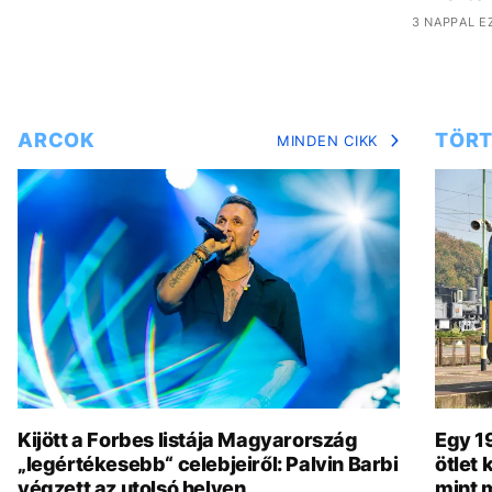
3 NAPPAL E
ARCOK
TÖRT
MINDEN CIKK
Kijött a Forbes listája Magyarország
Egy 19
„legértékesebb“ celebjeiről: Palvin Barbi
ötlet
végzett az utolsó helyen
mint 