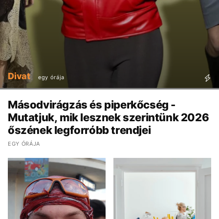
Divat
egy órája
Másodvirágzás és piperkőcség -
Mutatjuk, mik lesznek szerintünk 2026
őszének legforróbb trendjei
EGY ÓRÁJA