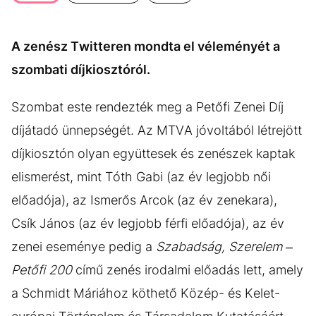
KÖZÉLET
UTAZÁS
ÉLETMÓD
DESIGN
A zenész Twitteren mondta el véleményét a
BESZÉLGETÉSEK
ARCOK
szombati díjkiosztóról.
VIDEÓ
TÖRTÉNETEK
Szombat este rendezték meg a Petőfi Zenei Díj
GASZTRO
díjátadó ünnepségét. Az MTVA jóvoltából létrejött
díjkiosztón olyan együttesek és zenészek kaptak
elismerést, mint Tóth Gabi (az év legjobb női
előadója), az Ismerős Arcok (az év zenekara),
Csík János (az év legjobb férfi előadója), az év
zenei eseménye pedig a
Szabadság, Szerelem –
Petőfi 200
című zenés irodalmi előadás lett, amely
a Schmidt Máriához köthető Közép- és Kelet-