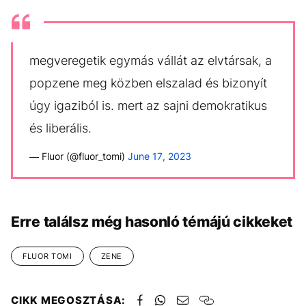
megveregetik egymás vállát az elvtársak, a
popzene meg közben elszalad és bizonyít
úgy igaziból is. mert az sajni demokratikus
és liberális.
— Fluor (@fluor_tomi)
June 17, 2023
Erre találsz még hasonló témájú cikkeket
FLUOR TOMI
ZENE
CIKK MEGOSZTÁSA: