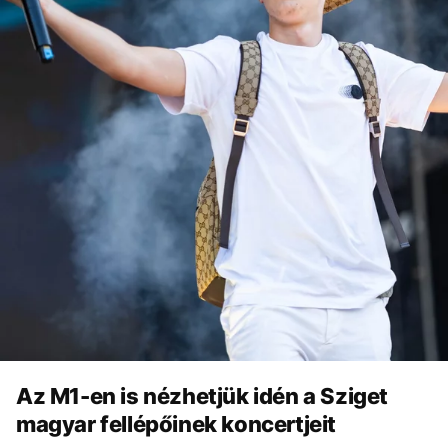
Az M1-en is nézhetjük idén a Sziget
magyar fellépőinek koncertjeit