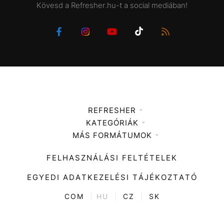
Kövesd a Refresher.hu-t a social mediában!
REFRESHER
KATEGÓRIÁK
Médiaajánlat
MÁS FORMÁTUMOK
Zene
Impresszum
Kiemelt tartalmak
Divat
FELHASZNÁLÁSI FELTÉTELEK
Videó
Kultúra
EGYEDI ADATKEZELÉSI TÁJÉKOZTATÓ
Kvíz
ENTR
COM
|
HU
|
CZ
|
SK
Film + sorozat