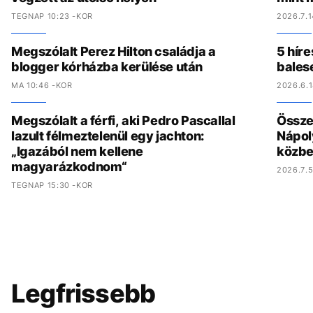
TEGNAP 10:23 -KOR
2026.7.1
Megszólalt Perez Hilton családja a
5 híre
blogger kórházba kerülése után
bales
MA 10:46 -KOR
2026.6.1
Megszólalt a férfi, aki Pedro Pascallal
Összed
lazult félmeztelenül egy jachton:
Nápol
„Igazából nem kellene
közbe
magyarázkodnom“
2026.7.5
TEGNAP 15:30 -KOR
Legfrissebb