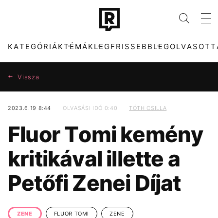
KATEGÓRIÁK
TÉMÁK
LEGFRISSEBB
LEGOLVASOTT
Vissza
2023.6.19 8:44
OLVASÁSI IDŐ 0:40
TÓTH CSILLA
KATEGÓRIÁK
TÉMÁK
Fluor Tomi kemény
ZENE
FIDESZ
DIVAT
SZIGET FESZTIVÁL
kritikával illette a
KULTÚRA
ENERGIAVÁLSÁG
ENTR
CHRISTOPHER
NOLAN
Petőfi Zenei Díjat
FILM + SOROZAT
TECH-TUDOMÁNY
HBO
PARLAMENT
SPORT
TÁRSADALOM
MAJKA
DISNEY
ZENE
FLUOR TOMI
ZENE