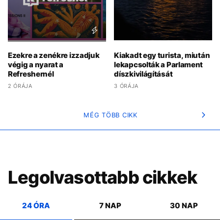
Ezekre a zenékre izzadjuk
Kiakadt egy turista, miután
végig a nyarat a
lekapcsolták a Parlament
Refreshernél
díszkivilágítását
2 ÓRÁJA
3 ÓRÁJA
MÉG TÖBB CIKK
Legolvasottabb cikkek
24 ÓRA
7 NAP
30 NAP