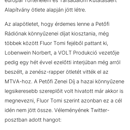
európai Történelem és Társadalom Kutatásáért
Alapítvány ötlete alapján jött létre.
Az alapötletet, hogy érdemes lenne a Petőfi
Rádiónak könnyűzenei díjat kiosztania, még
többek között Fluor Tomi fejéből pattant ki,
Lobenwein Norbert, a VOLT Produkció vezetője
pedig egy hét évvel ezelőtti interjúban még arról
beszélt, a zenész-rapper ötletét vitték el az
MTVA-hoz. A Petőfi Zenei Díj a hazai könnyűzene
legsikeresebb szereplőit volt hivatott már akkor is
megnevezni, Fluor Tomi szerint azonban ez a cél
idén nem jött össze. Véleményének Twitter-
posztban adott hangot: