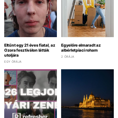
Eltűnt egy 21 éves fiatal, az
Egyelőre elmaradt az
Ozora fesztiválon látták
albérletpiaci roham
utoljára
2 ÓRÁJA
EGY ÓRÁJA