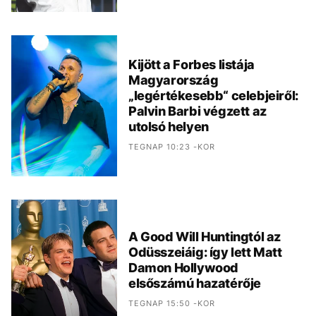
Kijött a Forbes listája
Magyarország
„legértékesebb“ celebjeiről:
Palvin Barbi végzett az
utolsó helyen
TEGNAP 10:23 -KOR
A Good Will Huntingtól az
Odüsszeiáig: így lett Matt
Damon Hollywood
elsőszámú hazatérője
TEGNAP 15:50 -KOR