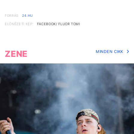
FORRÁS
24.HU
ELŐNÉZETI KÉP:
FACEBOOK/ FLUOR TOMI
ZENE
MINDEN CIKK