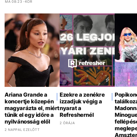
MA 08:23 -KOR
Ariana Grande a
Ezekre a zenékre
Popikon
koncertje közepén
izzadjuk végig a
találkoz
magyarázta el, miért
nyarat a
Madonna
tűnik el egy időre a
Refreshernél
Minogue
nyilvánosság elől
fellépés
2 ÓRÁJA
meglepe
2 NAPPAL EZELŐTT
Amszte