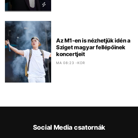
Az M1-en is nézhetjük idén a
Sziget magyar fellépőinek
koncertjeit
MA 08:23 -KOR
Social Media csatornák