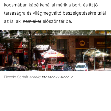
kocsmában kábé kanállal mérik a bort, és itt jó
társaságra és világmegváltó beszélgetésekre talál
az is, aki
nem akar
először tér be.
Piccolo Sörbár
FORRÁS
FACEBOOK / PICCOLO