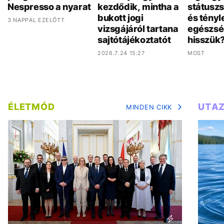
Nespresso a nyarat
kezdődik, mintha a
státusz
bukott jogi
és tényl
3 NAPPAL EZELŐTT
vizsgájáról tartana
egészsé
sajtótájékoztatót
hisszük
2026.7.24 15:27
MOST
ÉLETMÓD
UTA
MINDEN CIKK