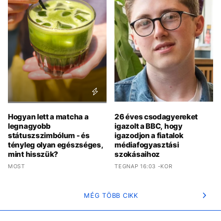
Hogyan lett a matcha a
26 éves csodagyereket
legnagyobb
igazolt a BBC, hogy
státuszszimbólum - és
igazodjon a fiatalok
tényleg olyan egészséges,
médiafogyasztási
mint hisszük?
szokásaihoz
MOST
TEGNAP 16:03 -KOR
MÉG TÖBB CIKK