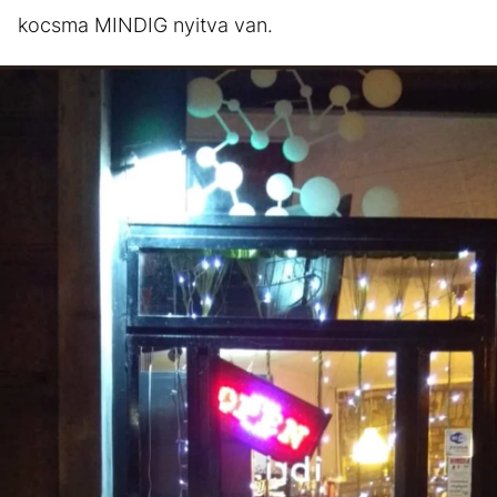
kocsma MINDIG nyitva van.