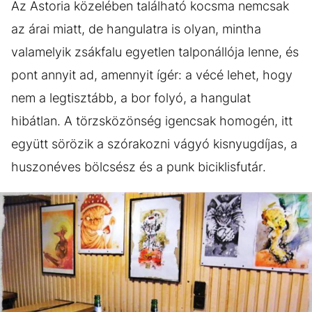
Az Astoria közelében található kocsma nemcsak
az árai miatt, de hangulatra is olyan, mintha
valamelyik zsákfalu egyetlen talponállója lenne, és
pont annyit ad, amennyit ígér: a vécé lehet, hogy
nem a legtisztább, a bor folyó, a hangulat
hibátlan. A törzsközönség igencsak homogén, itt
együtt sörözik a szórakozni vágyó kisnyugdíjas, a
huszonéves bölcsész és a punk biciklisfutár.