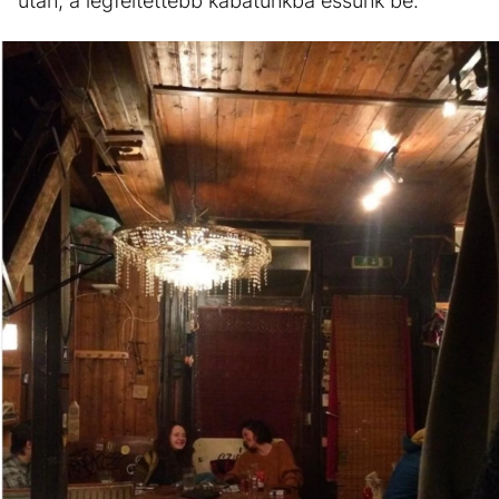
után, a legféltettebb kabátunkba essünk be.