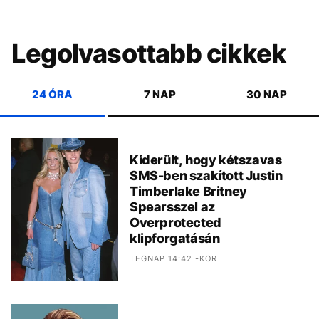
Legolvasottabb cikkek
24 ÓRA
7 NAP
30 NAP
Kiderült, hogy kétszavas
SMS-ben szakított Justin
Timberlake Britney
Spearsszel az
Overprotected
klipforgatásán
TEGNAP 14:42 -KOR