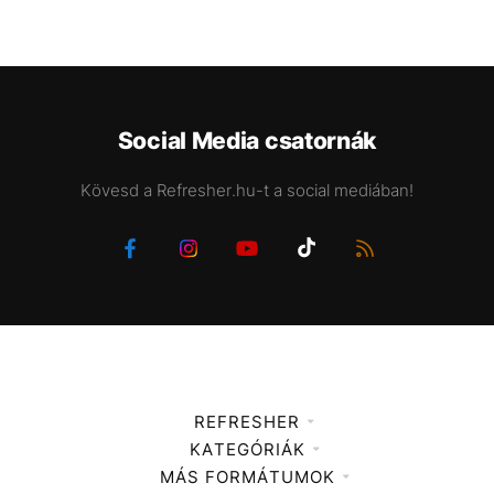
Social Media csatornák
Kövesd a Refresher.hu-t a social mediában!
REFRESHER
KATEGÓRIÁK
Médiaajánlat
MÁS FORMÁTUMOK
Zene
Impresszum