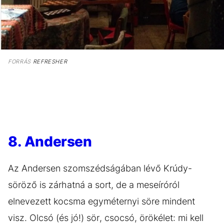
FORRÁS
REFRESHER
8. Andersen
Az Andersen szomszédságában lévő Krúdy-
söröző is zárhatná a sort, de a meseíróról
elnevezett kocsma egyméternyi söre mindent
visz. Olcsó (és jó!) sör, csocsó, örökélet: mi kell