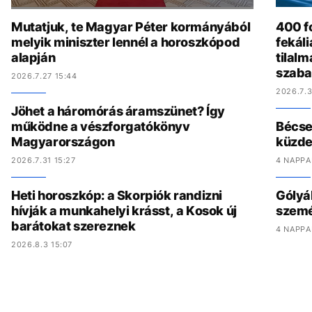
Mutatjuk, te Magyar Péter kormányából
400 fo
melyik miniszter lennél a horoszkópod
fekál
alapján
tilalm
szaba
2026.7.27 15:44
2026.7.3
Jöhet a háromórás áramszünet? Így
működne a vészforgatókönyv
Bécset
Magyarországon
küzde
2026.7.31 15:27
4 NAPPA
Heti horoszkóp: a Skorpiók randizni
Gólyák
hívják a munkahelyi krásst, a Kosok új
szemét
barátokat szereznek
4 NAPPA
2026.8.3 15:07