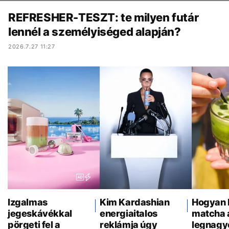
REFRESHER-TESZT: te milyen futár
lennél a személyiséged alapján?
2026.7.27 11:27
Izgalmas
Kim Kardashian
Hogyan l
jegeskávékkal
energiaitalos
matcha 
pörgeti fel a
reklámja úgy
legnagy