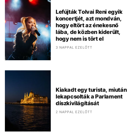
Lefújták Tolvai Reni egyik
koncertjét, azt mondván,
hogy eltört az énekesnő
lába, de közben kiderült,
hogy nem is tört el
3 NAPPAL EZELŐTT
Kiakadt egy turista, miután
lekapcsolták a Parlament
díszkivilágítását
2 NAPPAL EZELŐTT