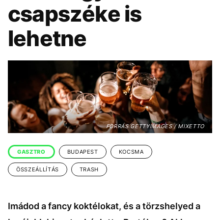
KÖZÉLET
UTAZÁS
csapszéke is
ÉLETMÓD
DESIGN
lehetne
BESZÉLGETÉSEK
ARCOK
VIDEÓ
TÖRTÉNETEK
GASZTRO
FORRÁS GETTYIMAGES / MIXETTO
GASZTRO
BUDAPEST
KOCSMA
ÖSSZEÁLLÍTÁS
TRASH
Imádod a fancy koktélokat, és a törzshelyed a