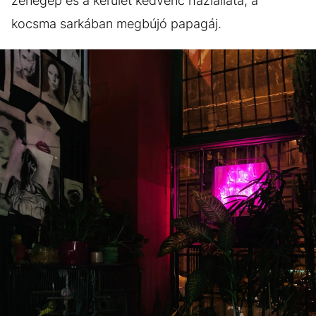
zenegép és a kerület kedvenc háziállata, a
kocsma sarkában megbújó papagáj.