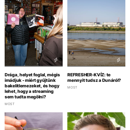
Drága, helyet foglal, mégis
REFRESHER-KVÍZ: te
imádjuk - miért gyűjtünk
mennyit tudsz a Dunáról?
bakelitlemezeket, és hogy
MOST
lehet, hogy a streaming
sem tudta megölni?
MOST