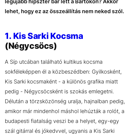
legújabb hipszter bár lett a Bartókon? Akkor
lehet, hogy ez az összeállítás nem neked szól.
1. Kis Sarki Kocsma
(Négycsöcs)
A Síp utcában található kultikus kocsma
sokféleképpen él a közbeszédben: Gyilkosként,
Kis Sarki kocsmaként - a különös grafika miatt
pedig - Négycsöcsként is szokás emlegetni.
Délután a törzsközönség uralja, hajnalban pedig,
amikor már mindenhol máshol lehúzták a rolót, a
budapesti fiatalság veszi be a helyet, egy-egy
szál gitárral és jókedvvel, ugyanis a Kis Sarki