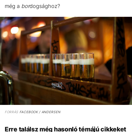
még a
bor
dogsághoz?
FORRÁS
FACEBOOK / ANDERSEN
Erre találsz még hasonló témájú cikkeket