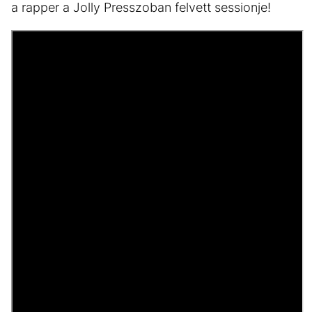
a rapper a Jolly Presszoban felvett sessionje!