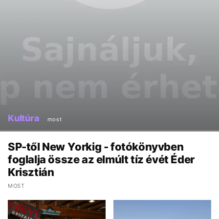
Kultúra
most
SP-től New Yorkig - fotókönyvben
foglalja össze az elmúlt tíz évét Éder
Krisztián
MOST