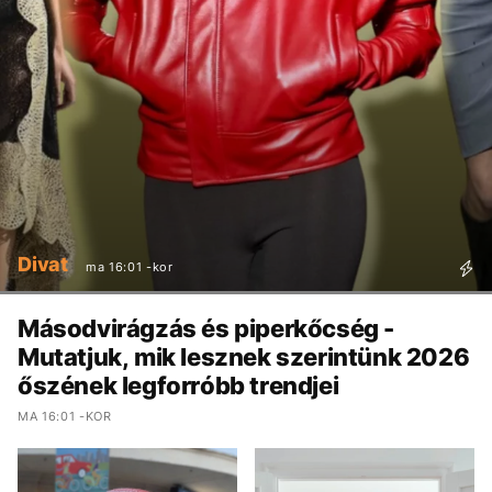
Divat
ma 16:01 -kor
Másodvirágzás és piperkőcség -
Mutatjuk, mik lesznek szerintünk 2026
őszének legforróbb trendjei
MA 16:01 -KOR