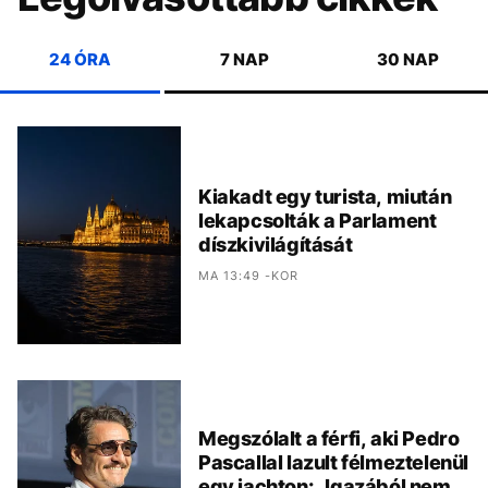
24 ÓRA
7 NAP
30 NAP
Kiakadt egy turista, miután
lekapcsolták a Parlament
díszkivilágítását
MA 13:49 -KOR
Megszólalt a férfi, aki Pedro
Pascallal lazult félmeztelenül
egy jachton: „Igazából nem