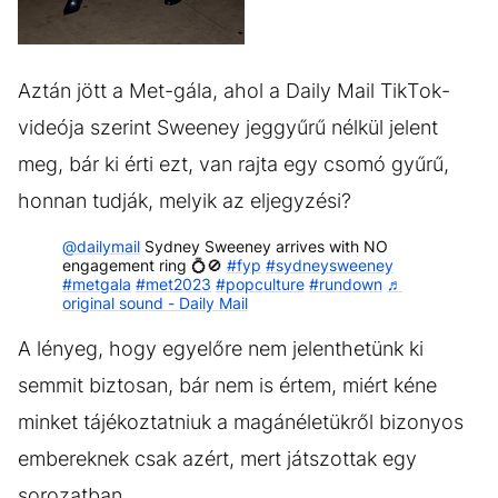
GALÉRIA MEGTEKINTÉSE
(3)
Aztán jött a Met-gála, ahol a Daily Mail TikTok-
videója szerint Sweeney jeggyűrű nélkül jelent
meg, bár ki érti ezt, van rajta egy csomó gyűrű,
honnan tudják, melyik az eljegyzési?
@dailymail
Sydney Sweeney arrives with NO
engagement ring 💍🚫
#fyp
#sydneysweeney
#metgala
#met2023
#popculture
#rundown
♬
original sound - Daily Mail
A lényeg, hogy egyelőre nem jelenthetünk ki
semmit biztosan, bár nem is értem, miért kéne
minket tájékoztatniuk a magánéletükről bizonyos
embereknek csak azért, mert játszottak egy
sorozatban.