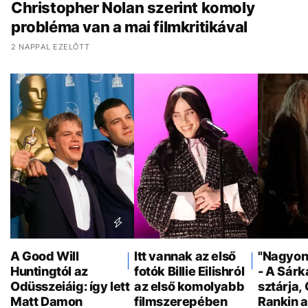
Christopher Nolan szerint komoly
probléma van a mai filmkritikával
2 NAPPAL EZELŐTT
A Good Will
Itt vannak az első
"Nagyon 
Huntingtól az
fotók Billie Eilishról
- A Sár
Odüsszeiáig: így lett
az első komolyabb
sztárja,
Matt Damon
filmszerepében
Rankin a