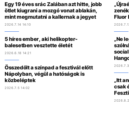
Egy 19 éves srác Zalában azt hitte, jobb
„Újraé
ötlet kiugrani a mozgó vonat ablakán,
zenék 
mint megmutatni a kallernak a jegyet
Fluor
2026.7.14 14:10
2026.7.1
5 híres ember, aki helikopter-
„Ne l
balesetben vesztette életét
szólná
socia
2026.6.18 14:21
Hang
2026.7.3
Összedőlt a színpad a fesztivál előtt
Nápolyban, végül a hatóságok is
közbeléptek
„Itt a
csak é
2026.7.5 14:02
Feszt
2026.8.2