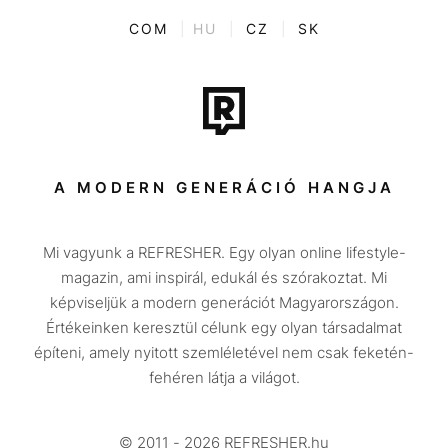
Kvíz
ENTR
COM
|
HU
|
CZ
|
SK
Film + sorozat
Tech-Tudomány
Sport
Társadalom
A MODERN GENERÁCIÓ HANGJA
Közélet
Mi vagyunk a REFRESHER. Egy olyan online lifestyle-
Utazás
magazin, ami inspirál, edukál és szórakoztat. Mi
Életmód
képviseljük a modern generációt Magyarországon.
Értékeinken keresztül célunk egy olyan társadalmat
Design
építeni, amely nyitott szemléletével nem csak feketén-
Beszélgetések
fehéren látja a világot.
Arcok
© 2011 - 2026 REFRESHER.hu