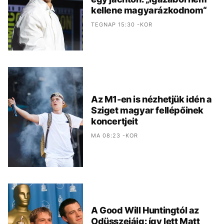
kellene magyarázkodnom“
TEGNAP 15:30 -KOR
Az M1-en is nézhetjük idén a
Sziget magyar fellépőinek
koncertjeit
MA 08:23 -KOR
A Good Will Huntingtól az
Odüsszeiáig: így lett Matt