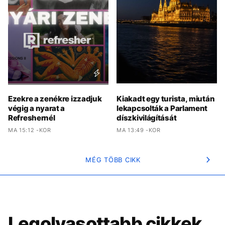
Ezekre a zenékre izzadjuk
Kiakadt egy turista, miután
végig a nyarat a
lekapcsolták a Parlament
Refreshernél
díszkivilágítását
MA 15:12 -KOR
MA 13:49 -KOR
MÉG TÖBB CIKK
Legolvasottabb cikkek