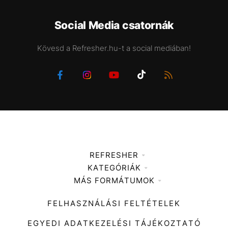
Social Media csatornák
Kövesd a Refresher.hu-t a social mediában!
REFRESHER
KATEGÓRIÁK
Médiaajánlat
MÁS FORMÁTUMOK
Zene
Impresszum
Kiemelt tartalmak
Divat
FELHASZNÁLÁSI FELTÉTELEK
Videó
Kultúra
EGYEDI ADATKEZELÉSI TÁJÉKOZTATÓ