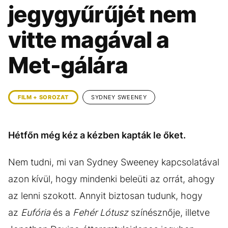
KÖZÉLET
UTAZÁS
jegygyűrűjét nem
ÉLETMÓD
DESIGN
vitte magával a
BESZÉLGETÉSEK
ARCOK
Met-gálára
VIDEÓ
TÖRTÉNETEK
GASZTRO
FILM + SOROZAT
SYDNEY SWEENEY
Hétfőn még kéz a kézben kapták le őket.
Nem tudni, mi van Sydney Sweeney kapcsolatával
azon kívül, hogy mindenki beleüti az orrát, ahogy
az lenni szokott. Annyit biztosan tudunk, hogy
az
Eufória
és a
Fehér Lótusz
színésznője, illetve