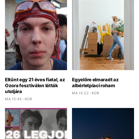
Eltűnt egy 21 éves fiatal, az
Egyelőre elmaradt az
Ozora fesztiválon látták
albérletpiaci roham
utoljára
MA 15:22 -KOR
MA 15:45 -KOR