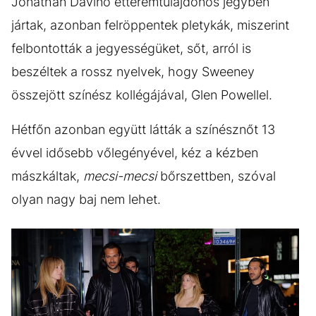
Jonathan Davino étteremtulajdonos jegyben
jártak, azonban felröppentek pletykák, miszerint
felbontották a jegyességüket, sőt, arról is
beszéltek a rossz nyelvek, hogy Sweeney
összejött színész kollégájával, Glen Powellel.
Hétfőn azonban együtt látták a színésznőt 13
évvel idősebb vőlegényével, kéz a kézben
mászkáltak,
mecsi-mecsi
bőrszettben, szóval
olyan nagy baj nem lehet.