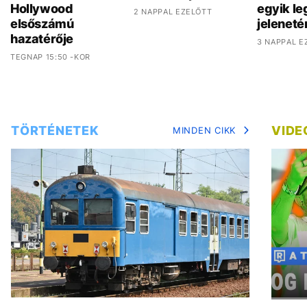
Hollywood
egyik l
2 NAPPAL EZELŐTT
elsőszámú
jeleneté
hazatérője
3 NAPPAL E
TEGNAP 15:50 -KOR
TÖRTÉNETEK
VIDE
MINDEN CIKK