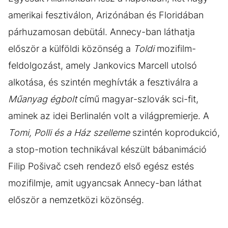
amerikai fesztiválon, Arizónában és Floridában
párhuzamosan debütál. Annecy-ban láthatja
először a külföldi közönség a
Toldi
mozifilm-
feldolgozást, amely Jankovics Marcell utolsó
alkotása, és szintén meghívták a fesztiválra a
Műanyag égbolt
című magyar-szlovák sci-fit,
aminek az idei Berlinalén volt a világpremierje. A
Tomi, Polli és a Ház szelleme
szintén koprodukció,
a stop-motion technikával készült bábanimáció
Filip Pošivač cseh rendező első egész estés
mozifilmje, amit ugyancsak Annecy-ban láthat
először a nemzetközi közönség.