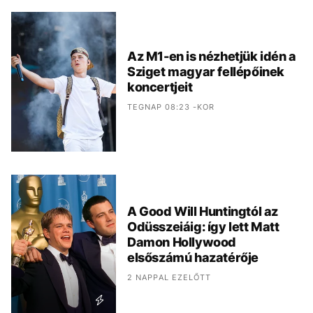
Az M1-en is nézhetjük idén a
Sziget magyar fellépőinek
koncertjeit
TEGNAP 08:23 -KOR
A Good Will Huntingtól az
Odüsszeiáig: így lett Matt
Damon Hollywood
elsőszámú hazatérője
2 NAPPAL EZELŐTT