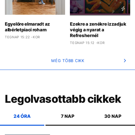
Egyelőre elmaradt az
Ezekre a zenékre izzadjuk
albérletpiaci roham
végig a nyarat a
Refreshernél
TEGNAP 15:22 -KOR
TEGNAP 15:12 -KOR
MÉG TÖBB CIKK
Legolvasottabb cikkek
24 ÓRA
7 NAP
30 NAP