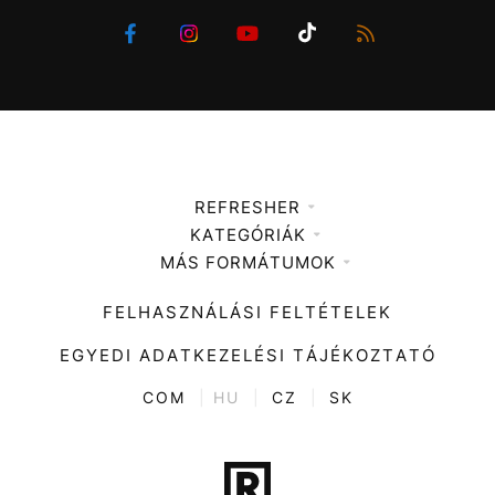
REFRESHER
KATEGÓRIÁK
Médiaajánlat
MÁS FORMÁTUMOK
Zene
Impresszum
Kiemelt tartalmak
Divat
FELHASZNÁLÁSI FELTÉTELEK
Videó
Kultúra
EGYEDI ADATKEZELÉSI TÁJÉKOZTATÓ
Kvíz
ENTR
COM
|
HU
|
CZ
|
SK
Film + sorozat
Tech-Tudomány