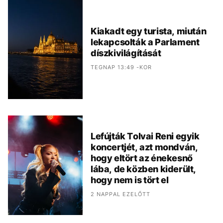
Kiakadt egy turista, miután
lekapcsolták a Parlament
díszkivilágítását
TEGNAP 13:49 -KOR
Lefújták Tolvai Reni egyik
koncertjét, azt mondván,
hogy eltört az énekesnő
lába, de közben kiderült,
hogy nem is tört el
2 NAPPAL EZELŐTT