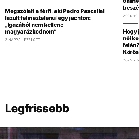
online
beszé
Megszólalt a férfi, aki Pedro Pascallal
2025.10.
lazult félmeztelenül egy jachton:
„Igazából nem kellene
magyarázkodnom“
Hogy 
női ko
2 NAPPAL EZELŐTT
felén?
Körös
2025.7.5
Legfrissebb