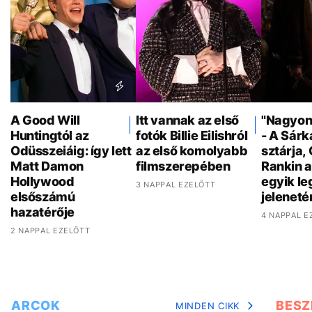
A Good Will
Itt vannak az első
"Nagyon 
Huntingtól az
fotók Billie Eilishról
- A Sár
Odüsszeiáig: így lett
az első komolyabb
sztárja,
Matt Damon
filmszerepében
Rankin a
Hollywood
egyik l
3 NAPPAL EZELŐTT
elsőszámú
jeleneté
hazatérője
4 NAPPAL E
2 NAPPAL EZELŐTT
ARCOK
BESZ
MINDEN CIKK