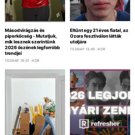
Másodvirágzás és
Eltűnt egy 21 éves fiatal, az
piperkőcség - Mutatjuk,
Ozora fesztiválon látták
mik lesznek szerintünk
utoljára
2026 őszének legforróbb
TEGNAP 15:45 -KOR
trendjei
TEGNAP 16:01 -KOR