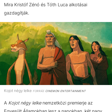
Mira Kristóf Zénó és Tóth Luca alkotásai
gazdagítják.
Kojot négy lelke
FORRÁS
CINEMON ENTERTAINMENT
A
Kojot négy lelke
nemzetközi premierje az
Egyesült Államokban lesz a napokban, két nagy