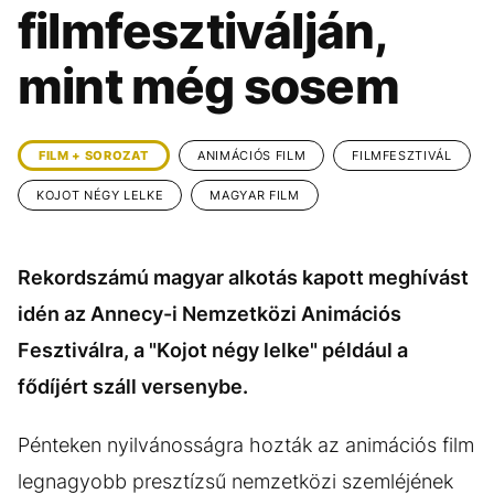
KÖZÉLET
UTAZÁS
filmfesztiválján,
ÉLETMÓD
DESIGN
mint még sosem
BESZÉLGETÉSEK
ARCOK
VIDEÓ
TÖRTÉNETEK
FILM + SOROZAT
ANIMÁCIÓS FILM
FILMFESZTIVÁL
GASZTRO
KOJOT NÉGY LELKE
MAGYAR FILM
Rekordszámú magyar alkotás kapott meghívást
idén az Annecy-i Nemzetközi Animációs
Fesztiválra, a "Kojot négy lelke" például a
fődíjért száll versenybe.
Pénteken nyilvánosságra hozták az animációs film
legnagyobb presztízsű nemzetközi szemléjének