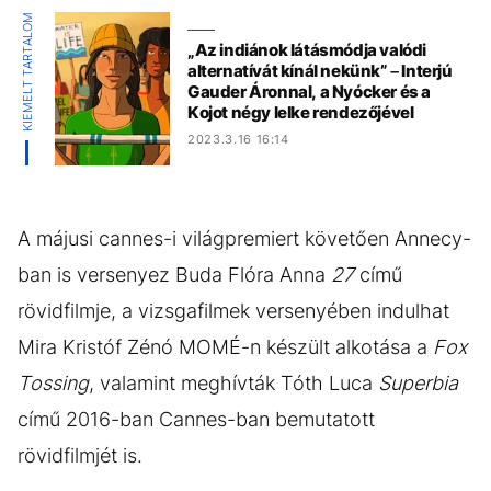
KIEMELT TARTALOM
„Az indiánok látásmódja valódi
alternatívát kínál nekünk” – Interjú
Gauder Áronnal, a Nyócker és a
Kojot négy lelke rendezőjével
2023.3.16 16:14
A májusi cannes-i világpremiert követően Annecy-
ban is versenyez Buda Flóra Anna
27
című
rövidfilmje, a vizsgafilmek versenyében indulhat
Mira Kristóf Zénó MOMÉ-n készült alkotása a
Fox
Tossing
, valamint meghívták Tóth Luca
Superbia
című 2016-ban Cannes-ban bemutatott
rövidfilmjét is.