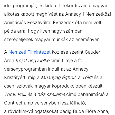
idei programját, és kiderült: rekordszámú magyar
alkotás kapott meghívást az Annecy-i Nemzetközi
Animációs Fesztiválra. Évtizedek óta nem volt
példa arra, hogy ilyen nagy számban
szerepeljenek magyar munkák az eseményen.
A
Nemzeti Filmintézet
közlése szerint Gauder
Áron
Kojot négy lelke
című filmje a fő
versenyprogramban indulhat az Annecy
Kristályért, míg a
Műanyag égbolt
, a
Toldi
és a
cseh-szlovák-magyar koprodukcióban készült
Tomi, Polli és a ház szelleme
című bábanimáció a
Contrechamp versenyben lesz látható,
a rövidfilm-válogatásokat pedig Buda Flóra Anna,