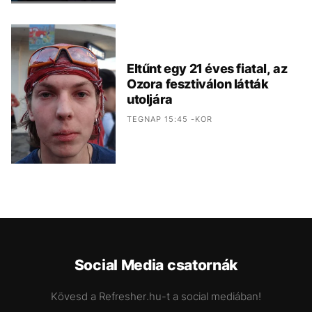
Eltűnt egy 21 éves fiatal, az
Ozora fesztiválon látták
utoljára
TEGNAP 15:45 -KOR
Social Media csatornák
Kövesd a Refresher.hu-t a social mediában!