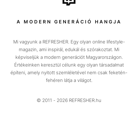
Sport
Társadalom
A MODERN GENERÁCIÓ HANGJA
Közélet
Mi vagyunk a REFRESHER. Egy olyan online lifestyle-
Utazás
magazin, ami inspirál, edukál és szórakoztat. Mi
Életmód
képviseljük a modern generációt Magyarországon.
Értékeinken keresztül célunk egy olyan társadalmat
Design
építeni, amely nyitott szemléletével nem csak feketén-
Beszélgetések
fehéren látja a világot.
Arcok
© 2011 - 2026 REFRESHER.hu
Videó
Történetek
Gasztro