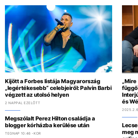
Kijött a Forbes listája Magyarország
„Mire
„legértékesebb“ celebjeiről: Palvin Barbi
függő
végzett az utolsó helyen
Interj
és Wé
2 NAPPAL EZELŐTT
2025.2.6
Megszólalt Perez Hilton családja a
blogger kórházba kerülése után
Lecse
meg m
TEGNAP 10:46 -KOR