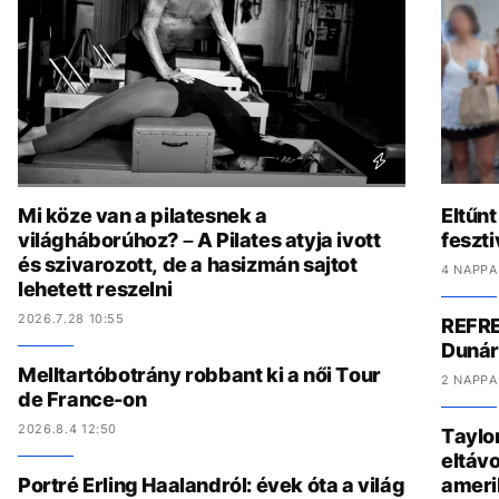
Mi köze van a pilatesnek a
Eltűnt
világháborúhoz? – A Pilates atyja ivott
feszti
és szivarozott, de a hasizmán sajtot
4 NAPPA
lehetett reszelni
2026.7.28 10:55
REFRE
Dunár
Melltartóbotrány robbant ki a női Tour
2 NAPPA
de France-on
2026.8.4 12:50
Taylo
eltávo
Portré Erling Haalandról: évek óta a világ
ameri