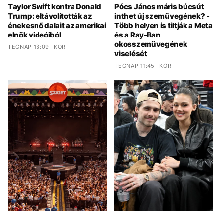
Taylor Swift kontra Donald
Pócs János máris búcsút
Trump: eltávolították az
inthet új szemüvegének? -
énekesnő dalait az amerikai
Több helyen is tiltják a Meta
elnök videóiból
és a Ray-Ban
okosszemüvegének
TEGNAP 13:09 -KOR
viselését
TEGNAP 11:45 -KOR