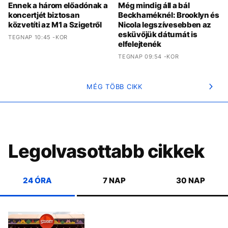
Ennek a három előadónak a
Még mindig áll a bál
koncertjét biztosan
Beckhaméknél: Brooklyn és
közvetíti az M1 a Szigetről
Nicola legszívesebben az
esküvőjük dátumát is
TEGNAP 10:45 -KOR
elfelejtenék
TEGNAP 09:54 -KOR
MÉG TÖBB CIKK
Legolvasottabb cikkek
24 ÓRA
7 NAP
30 NAP