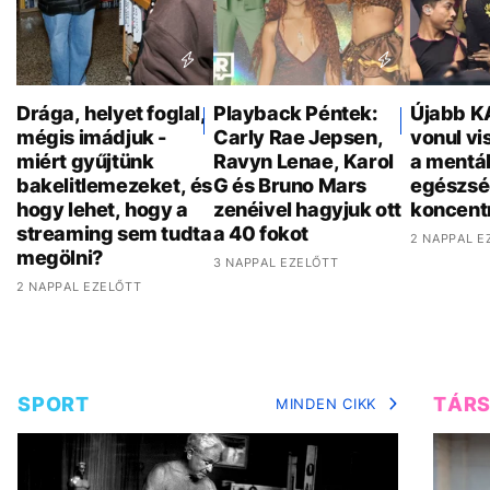
Drága, helyet foglal,
Playback Péntek:
Újabb K
mégis imádjuk -
Carly Rae Jepsen,
vonul vi
miért gyűjtünk
Ravyn Lenae, Karol
a mentál
bakelitlemezeket, és
G és Bruno Mars
egészsé
hogy lehet, hogy a
zenéivel hagyjuk ott
koncent
streaming sem tudta
a 40 fokot
2 NAPPAL E
megölni?
3 NAPPAL EZELŐTT
2 NAPPAL EZELŐTT
SPORT
TÁR
MINDEN CIKK