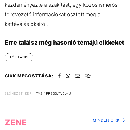
kezdeményezte a szakítást, egy közös ismerős
félrevezető információkat osztott meg a
kettéválás okairól.
Erre találsz még hasonló témájú cikkeket
TÓTH ANDI
CIKK MEGOSZTÁSA:
ELŐNÉZETI KÉP:
TV2 / PRESS.TV2.HU
ZENE
MINDEN CIKK