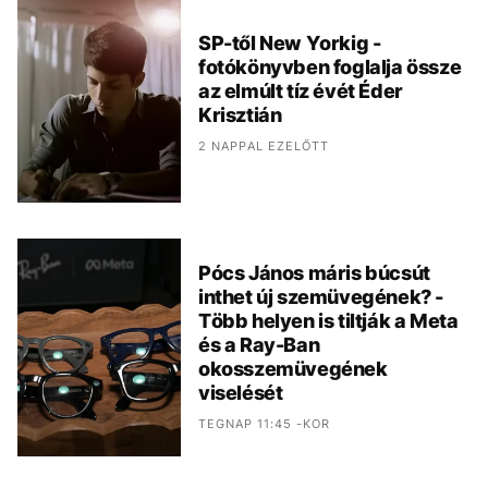
SP-től New Yorkig -
fotókönyvben foglalja össze
az elmúlt tíz évét Éder
Krisztián
2 NAPPAL EZELŐTT
Pócs János máris búcsút
inthet új szemüvegének? -
Több helyen is tiltják a Meta
és a Ray-Ban
okosszemüvegének
viselését
TEGNAP 11:45 -KOR