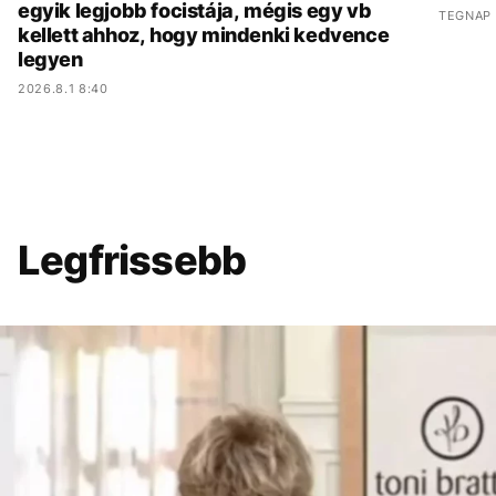
egyik legjobb focistája, mégis egy vb
TEGNAP 
kellett ahhoz, hogy mindenki kedvence
legyen
2026.8.1 8:40
Legfrissebb