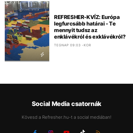
REFRESHER-KVÍZ: Európa
legfurcsább határai - Te
mennyit tudsz az
enklávékról és exklávékról?
TEGNAP 09:03 -KOR
Social Media csatornák
Kövesd a Refresher.hu-t a social mediában!