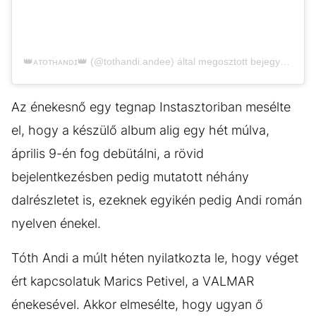
👑ᴀᴛᴏᴛʜᴀɴᴅɪ👑 (@tothandi.andee) által megosztott bejegyzés
Az énekesnő egy tegnap Instasztoriban mesélte
el, hogy a készülő album alig egy hét múlva,
április 9-én fog debütálni, a rövid
bejelentkezésben pedig mutatott néhány
dalrészletet is, ezeknek egyikén pedig Andi román
nyelven énekel.
Tóth Andi a múlt héten nyilatkozta le, hogy véget
ért kapcsolatuk Marics Petivel, a VALMAR
énekesével. Akkor elmesélte, hogy ugyan ő