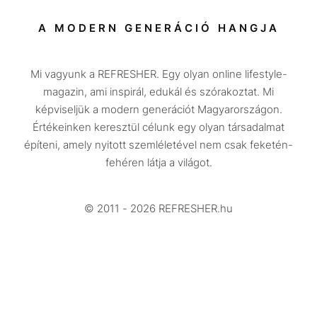
Társadalom
A MODERN GENERÁCIÓ HANGJA
Közélet
Mi vagyunk a REFRESHER. Egy olyan online lifestyle-
Utazás
magazin, ami inspirál, edukál és szórakoztat. Mi
Életmód
képviseljük a modern generációt Magyarországon.
Értékeinken keresztül célunk egy olyan társadalmat
Design
építeni, amely nyitott szemléletével nem csak feketén-
Beszélgetések
fehéren látja a világot.
Arcok
© 2011 - 2026 REFRESHER.hu
Videó
Történetek
Gasztro