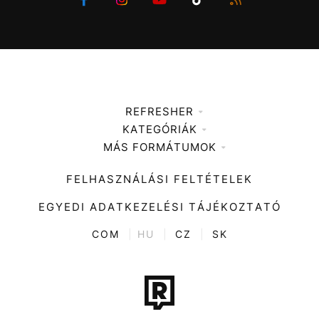
REFRESHER
KATEGÓRIÁK
Médiaajánlat
MÁS FORMÁTUMOK
Zene
Impresszum
Kiemelt tartalmak
Divat
FELHASZNÁLÁSI FELTÉTELEK
Videó
Kultúra
EGYEDI ADATKEZELÉSI TÁJÉKOZTATÓ
Kvíz
ENTR
COM
|
HU
|
CZ
|
SK
Film + sorozat
Tech-Tudomány
Sport