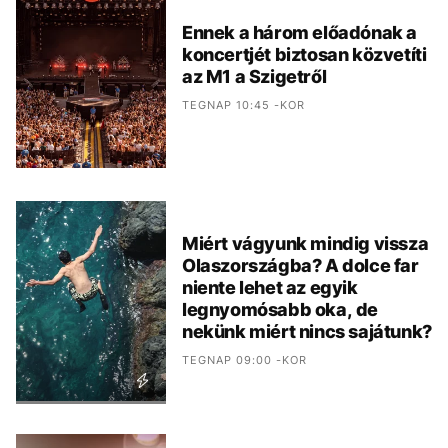
Ennek a három előadónak a
koncertjét biztosan közvetíti
az M1 a Szigetről
TEGNAP 10:45 -KOR
Miért vágyunk mindig vissza
Olaszországba? A dolce far
niente lehet az egyik
legnyomósabb oka, de
nekünk miért nincs sajátunk?
TEGNAP 09:00 -KOR