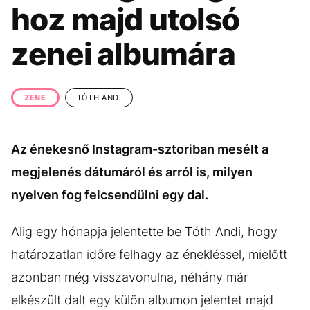
KÖZÉLET
UTAZÁS
hoz majd utolsó
ÉLETMÓD
DESIGN
zenei albumára
BESZÉLGETÉSEK
ARCOK
VIDEÓ
TÖRTÉNETEK
ZENE
TÓTH ANDI
GASZTRO
Az énekesnő Instagram-sztoriban mesélt a
megjelenés dátumáról és arról is, milyen
nyelven fog felcsendülni egy dal.
Alig egy hónapja jelentette be Tóth Andi, hogy
határozatlan időre felhagy az énekléssel, mielőtt
azonban még visszavonulna, néhány már
elkészült dalt egy külön albumon jelentet majd