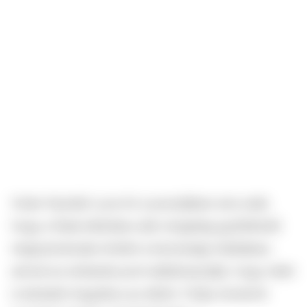
Vizler-Nyirádi Luca író a posztjában arra utalt,
hogy a fiatal eltűnése után rengeteg gyűlölködő
megnyilvánulás történt a közösségi médiában,
amivel az emberek pont alátámasztják, hogy miért
is lehetett öngyilkos az eltűnt. Fülöp Istvánról