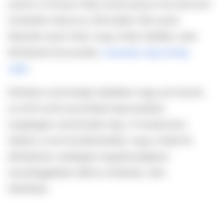
szerint a 19 éves Fülöp István június 9-én távozott
ismeretlen helyre az otthonából. Bár azóta
érkeztek olyan hírek, hogy holtan találták, ezek
álhíreknek bizonyultak,
a keresés még mindig
zajlik
.
Eltűnése a közösségi médiában nagy port kavart,
az erről szóló posztokkal kapcsolatban
rengetegen nyilvánultak meg. A Facebookon
többen is arra következtettek, hogy a fiatal fiú
eltűnésével, esetleges öngyilkosságával
összefüggésben állhat a kinézete, nemi
identitása.