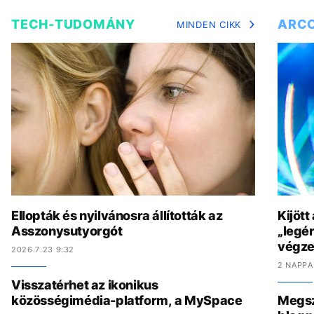
TECH-TUDOMÁNY
ARC
MINDEN CIKK
Ellopták és nyilvánosra állították az
Kijött
Asszonysutyorgót
„legér
végzet
2026.7.23 9:32
2 NAPPA
Visszatérhet az ikonikus
közösségimédia-platform, a MySpace
Megszó