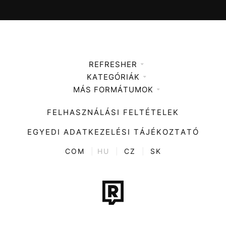
REFRESHER
KATEGÓRIÁK
Médiaajánlat
MÁS FORMÁTUMOK
Zene
Impresszum
Kiemelt tartalmak
Divat
FELHASZNÁLÁSI FELTÉTELEK
Videó
Kultúra
EGYEDI ADATKEZELÉSI TÁJÉKOZTATÓ
Kvíz
ENTR
COM
|
HU
|
CZ
|
SK
Film + sorozat
Tech-Tudomány
Sport