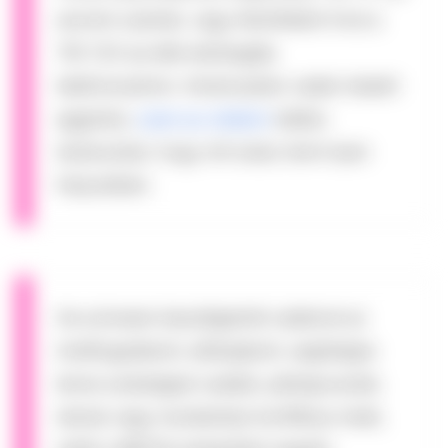
anonim számát, vagy felnőttként hívd a
116-123-as lelki elsősegély
telefonszámot. Amennyiben valaki másért
aggódsz,
ezen az oldalon
találsz
tanácsokat, hogy mit tudsz tenni ilyen
helyzetben.
Ha szívesen beszélgetnél valakivel az
önelfogadásról, előbújásról, segítségre
lenne szükséged családi, párkapcsolati,
iskolai vagy munkahelyi konfliktus miatt,