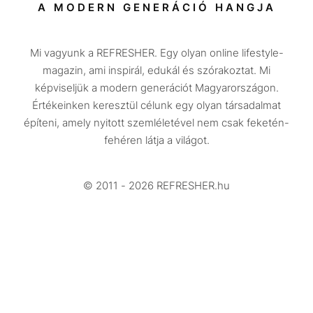
Társadalom
A MODERN GENERÁCIÓ HANGJA
Közélet
Mi vagyunk a REFRESHER. Egy olyan online lifestyle-
Utazás
magazin, ami inspirál, edukál és szórakoztat. Mi
Életmód
képviseljük a modern generációt Magyarországon.
Értékeinken keresztül célunk egy olyan társadalmat
Design
építeni, amely nyitott szemléletével nem csak feketén-
Beszélgetések
fehéren látja a világot.
Arcok
© 2011 - 2026 REFRESHER.hu
Videó
Történetek
Gasztro