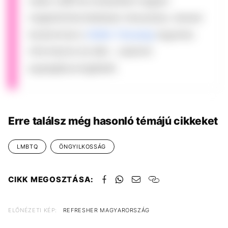
netán LMBTQI emberként negatív
megkülönböztetésben részesülsz, keresd
bizalommal a
Háttér Társaság
ingyenes
információs és lelki-, valamint
jogsegélyszolgálatát.
Erre találsz még hasonló témájú cikkeket
LMBTQ
ÖNGYILKOSSÁG
CIKK MEGOSZTÁSA:
ELŐNÉZETI KÉP:
REFRESHER MAGYARORSZÁG