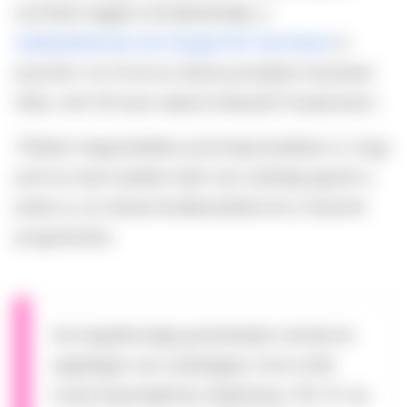
szombat reggel a középiskolája, a
Székesfehérvári SzC Bugát Pál Technikum
is
posztolt. Az író és az iskola posztjaira összesen
több, mint 30 ezer reakció érkezett Facebookon.
Többen megszólaltak azzal kapcsolatban is, hogy
pont az ilyen esetek miatt van szükség igazán a
pride-ra, az iskolai érzékenyítésre és a hasonló
programokra.
Ha öngyilkossági gondolataid vannak és
segítségre van szükséged, hívd a Kék
Vonal Gyermekkrízis Alapítvány 116-111-as