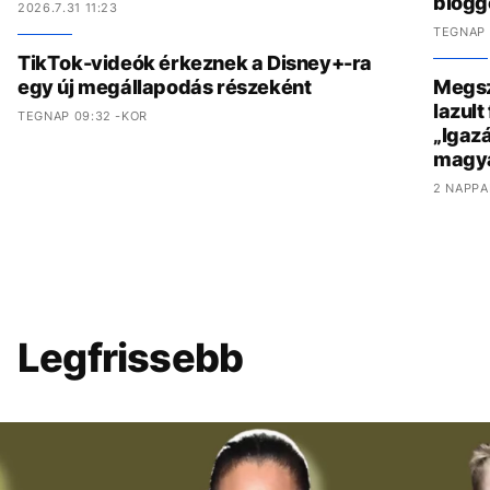
blogg
2026.7.31 11:23
TEGNAP 
TikTok-videók érkeznek a Disney+-ra
egy új megállapodás részeként
Megszó
lazult
TEGNAP 09:32 -KOR
„Igaz
magy
2 NAPPA
Legfrissebb