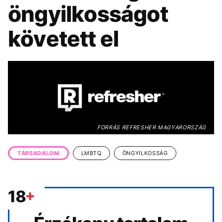
KÖZÉLET
UTAZÁS
öngyilkosságot
ÉLETMÓD
DESIGN
követett el
BESZÉLGETÉSEK
ARCOK
VIDEÓ
TÖRTÉNETEK
GASZTRO
FORRÁS REFRESHER MAGYARORSZÁG
TÁRSADALOM
LMBTQ
ÖNGYILKOSSÁG