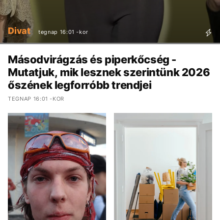
Divat
tegnap 16:01 -kor
Másodvirágzás és piperkőcség -
Mutatjuk, mik lesznek szerintünk 2026
őszének legforróbb trendjei
TEGNAP 16:01 -KOR