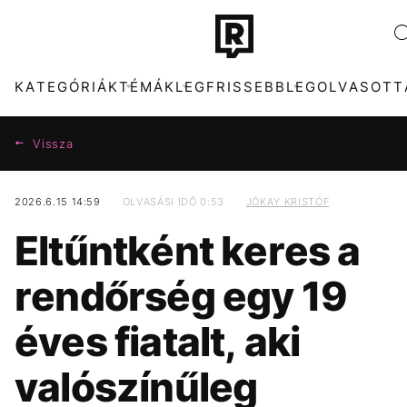
KATEGÓRIÁK
TÉMÁK
LEGFRISSEBB
LEGOLVASOTT
Vissza
2026.6.15 14:59
OLVASÁSI IDŐ 0:53
JÓKAY KRISTÓF
KATEGÓRIÁK
TÉMÁK
Eltűntként keres a
ZENE
FIDESZ
DIVAT
MTVA
rendőrség egy 19
KULTÚRA
ARIANA GRANDE
ENTR
CHRISTOPHER NOLAN
éves fiatalt, aki
FILM + SOROZAT
TIKTOK
TECH-TUDOMÁNY
SZIGET FESZTIVÁL
valószínűleg
SPORT
MADONNA
TÁRSADALOM
MAJKA