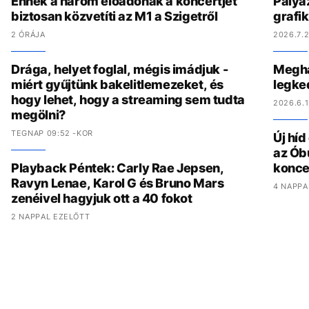
Ennek a három előadónak a koncertjét
Pályáz
biztosan közvetíti az M1 a Szigetről
grafi
2 ÓRÁJA
2026.7.2
Drága, helyet foglal, mégis imádjuk -
Megha
miért gyűjtünk bakelitlemezeket, és
legke
hogy lehet, hogy a streaming sem tudta
2026.6.1
megölni?
TEGNAP 09:52 -KOR
Új hí
az Ób
Playback Péntek: Carly Rae Jepsen,
konce
Ravyn Lenae, Karol G és Bruno Mars
4 NAPPA
zenéivel hagyjuk ott a 40 fokot
2 NAPPAL EZELŐTT