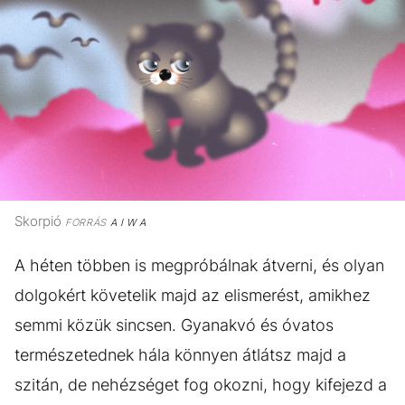
Skorpió
FORRÁS
A I W A
A héten többen is megpróbálnak átverni, és olyan
dolgokért követelik majd az elismerést, amikhez
semmi közük sincsen. Gyanakvó és óvatos
természetednek hála könnyen átlátsz majd a
szitán, de nehézséget fog okozni, hogy kifejezd a