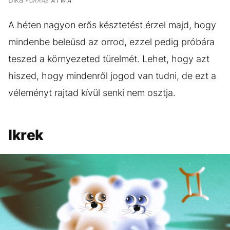
FORRÁS
A I W A
A héten nagyon erős késztetést érzel majd, hogy
mindenbe beleüsd az orrod, ezzel pedig próbára
teszed a környezeted türelmét. Lehet, hogy azt
hiszed, hogy mindenről jogod van tudni, de ezt a
véleményt rajtad kívül senki nem osztja.
Ikrek