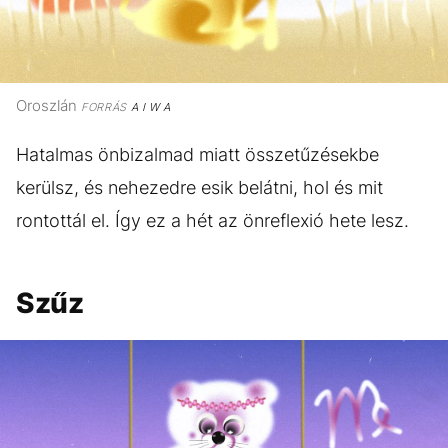
Oroszlán
FORRÁS
A I W A
Hatalmas önbizalmad miatt összetűzésekbe
kerülsz, és nehezedre esik belátni, hol és mit
rontottál el. Így ez a hét az önreflexió hete lesz.
Szűz