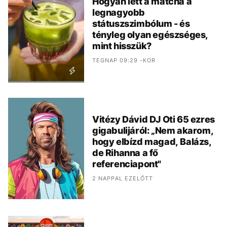
Hogyan lett a matcha a
legnagyobb
státuszszimbólum - és
tényleg olyan egészséges,
mint hisszük?
TEGNAP 09:29 -KOR
Vitézy Dávid DJ Oti 65 ezres
gigabulijáról: „Nem akarom,
hogy elbízd magad, Balázs,
de Rihanna a fő
referenciapont"
2 NAPPAL EZELŐTT