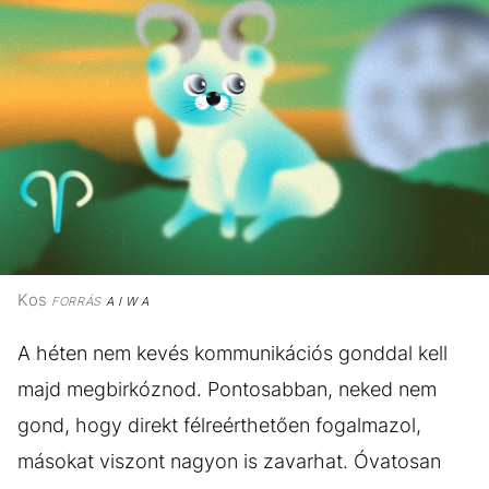
Kos
FORRÁS
A I W A
A héten nem kevés kommunikációs gonddal kell
majd megbirkóznod. Pontosabban, neked nem
gond, hogy direkt félreérthetően fogalmazol,
másokat viszont nagyon is zavarhat. Óvatosan