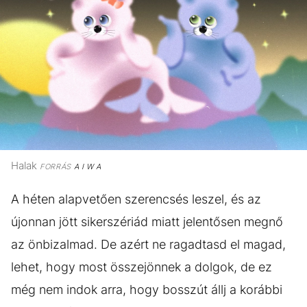
Halak
FORRÁS
A I W A
A héten alapvetően szerencsés leszel, és az
újonnan jött sikerszériád miatt jelentősen megnő
az önbizalmad. De azért ne ragadtasd el magad,
lehet, hogy most összejönnek a dolgok, de ez
még nem indok arra, hogy bosszút állj a korábbi