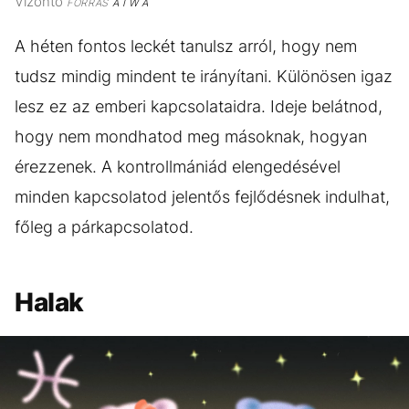
Vízöntő
FORRÁS
A I W A
A héten fontos leckét tanulsz arról, hogy nem
tudsz mindig mindent te irányítani. Különösen igaz
lesz ez az emberi kapcsolataidra. Ideje belátnod,
hogy nem mondhatod meg másoknak, hogyan
érezzenek. A kontrollmániád elengedésével
minden kapcsolatod jelentős fejlődésnek indulhat,
főleg a párkapcsolatod.
Halak