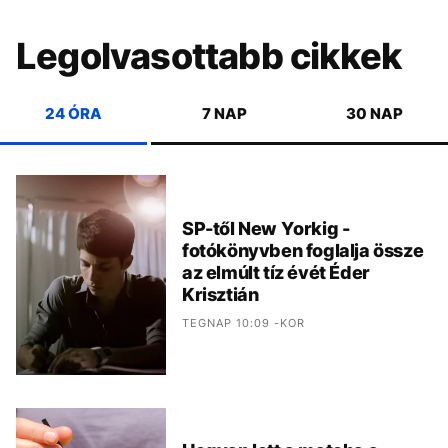
Legolvasottabb cikkek
24 ÓRA
7 NAP
30 NAP
SP-től New Yorkig -
fotókönyvben foglalja össze
az elmúlt tíz évét Éder
Krisztián
TEGNAP 10:09 -KOR