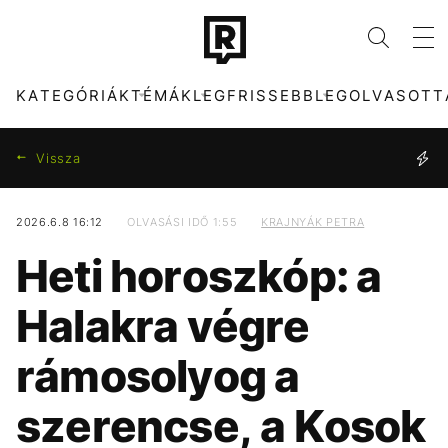
KATEGÓRIÁK
TÉMÁK
LEGFRISSEBB
LEGOLVASOTT
Vissza
2026.6.8 16:12
OLVASÁSI IDŐ 1:55
KRAJNYÁK PETRA
KATEGÓRIÁK
TÉMÁK
Heti horoszkóp: a
ZENE
DUNA
DIVAT
TIKTOK
Halakra végre
KULTÚRA
MTVA
ENTR
SZIGET FESZTIVÁL
rámosolyog a
FILM + SOROZAT
PARLAMENT
TECH-TUDOMÁNY
FIDESZ
szerencse, a Kosok
SPORT
KVÍZ
TÁRSADALOM
KÁVÉ