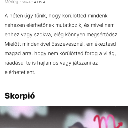
Mérleg
FORRÁS
A I W A
A héten úgy tűnik, hogy körülötted mindenki
nehezen elérhetőnek mutatkozik, és mivel nem
ehhez vagy szokva, elég könnyen megsértődsz.
Mielőtt mindenkivel összevesznél, emlékeztesd
magad arra, hogy nem körülötted forog a világ,
ráadásul te is hajlamos vagy játszani az
elérhetetlent.
Skorpió