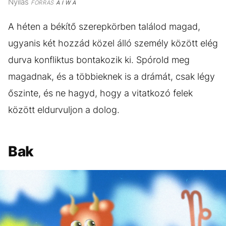
Nyilas
FORRÁS
A I W A
A héten a békítő szerepkörben találod magad,
ugyanis két hozzád közel álló személy között elég
durva konfliktus bontakozik ki. Spórold meg
magadnak, és a többieknek is a drámát, csak légy
őszinte, és ne hagyd, hogy a vitatkozó felek
között eldurvuljon a dolog.
Bak