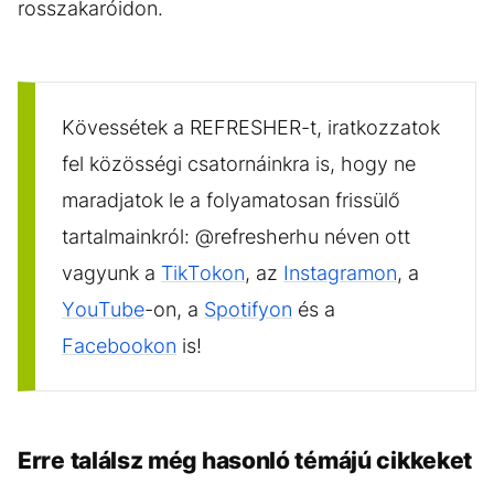
rosszakaróidon.
Kövessétek a REFRESHER-t, iratkozzatok
fel közösségi csatornáinkra is, hogy ne
maradjatok le a folyamatosan frissülő
tartalmainkról: @refresherhu néven ott
vagyunk a
TikTokon
, az
Instagramon
, a
YouTube
-on, a
Spotifyon
és a
Facebookon
is!
Erre találsz még hasonló témájú cikkeket