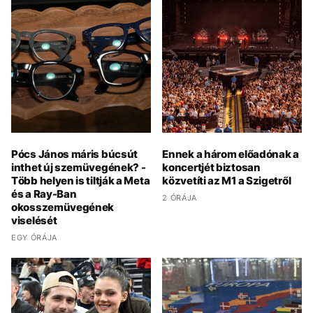
Pócs János máris búcsút
Ennek a három előadónak a
inthet új szemüvegének? -
koncertjét biztosan
Több helyen is tiltják a Meta
közvetíti az M1 a Szigetről
és a Ray-Ban
2 ÓRÁJA
okosszemüvegének
viselését
EGY ÓRÁJA