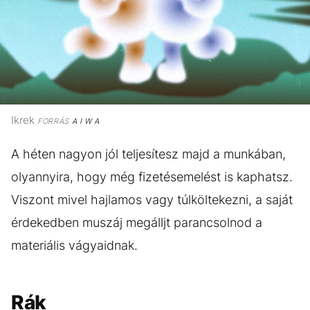
Ikrek
FORRÁS
A I W A
A héten nagyon jól teljesítesz majd a munkában,
olyannyira, hogy még fizetésemelést is kaphatsz.
Viszont mivel hajlamos vagy túlköltekezni, a saját
érdekedben muszáj megálljt parancsolnod a
materiális vágyaidnak.
Rák