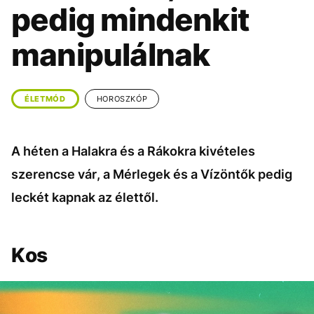
KÖZÉLET
UTAZÁS
pedig mindenkit
ÉLETMÓD
DESIGN
manipulálnak
BESZÉLGETÉSEK
ARCOK
VIDEÓ
TÖRTÉNETEK
ÉLETMÓD
HOROSZKÓP
GASZTRO
A héten a Halakra és a Rákokra kivételes
szerencse vár, a Mérlegek és a Vízöntők pedig
leckét kapnak az élettől.
Kos