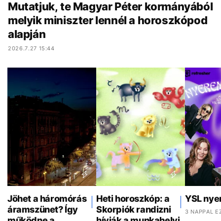
Mutatjuk, te Magyar Péter kormányából
melyik miniszter lennél a horoszkópod
alapján
2026.7.27 15:44
Jöhet a háromórás
Heti horoszkóp: a
YSL nye
áramszünet? Így
Skorpiók randizni
3 NAPPAL E
működne a
hívják a munkahelyi