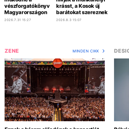
vészforgatókönyv
krásst, a Kosok új
Magyarországon
barátokat szereznek
2026.7.31 15:27
2026.8.3 15:07
ZENE
DESI
MINDEN CIKK