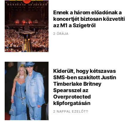
Ennek a három előadónak a
koncertjét biztosan közvetíti
az M1 a Szigetről
2 ÓRÁJA
Kiderült, hogy kétszavas
SMS-ben szakított Justin
Timberlake Britney
Spearsszel az
Overprotected
klipforgatásán
2 NAPPAL EZELŐTT