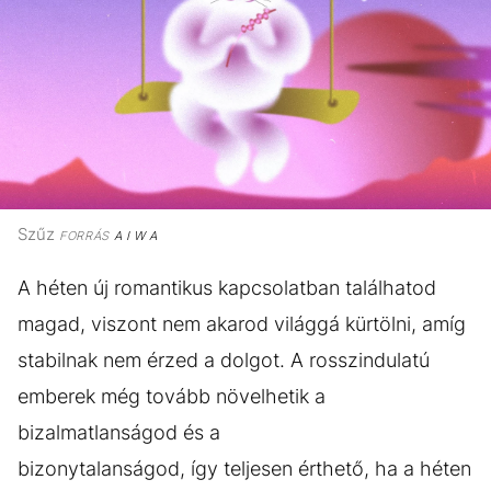
Szűz
FORRÁS
A I W A
A héten új romantikus kapcsolatban találhatod
magad, viszont nem akarod világgá kürtölni, amíg
stabilnak nem érzed a dolgot. A rosszindulatú
emberek még tovább növelhetik a
bizalmatlanságod és a
bizonytalanságod, így teljesen érthető, ha a héten