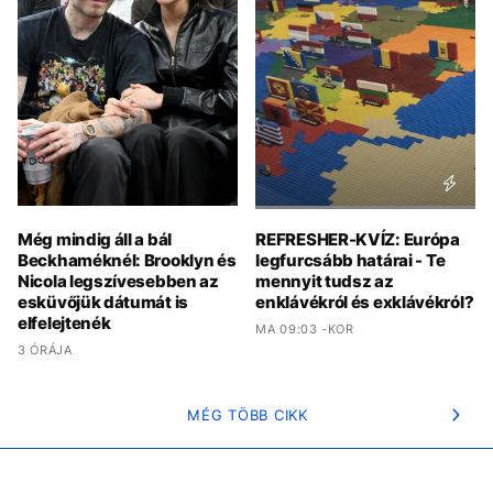
Még mindig áll a bál
REFRESHER-KVÍZ: Európa
Beckhaméknél: Brooklyn és
legfurcsább határai - Te
Nicola legszívesebben az
mennyit tudsz az
esküvőjük dátumát is
enklávékról és exklávékról?
elfelejtenék
MA 09:03 -KOR
3 ÓRÁJA
MÉG TÖBB CIKK