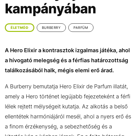
KÖZÉLET
UTAZÁS
kampányában
ÉLETMÓD
DESIGN
BESZÉLGETÉSEK
ARCOK
ÉLETMÓD
BURBERRY
PARFÜM
VIDEÓ
TÖRTÉNETEK
A Hero Elixir a kontrasztok izgalmas játéka, ahol
GASZTRO
a hívogató melegség és a férfias határozottság
találkozásából halk, mégis elemi erő árad.
A Burberry bemutatja Hero Elixir de Parfum illatát,
amely a Hero történet legújabb fejezeteként a férfi
lélek rejtett mélységeit kutatja. Az alkotás a belső
ellentétek harmóniájáról mesél, ahol a nyers erő és
a finom érzékenység, a sebezhetőség és a