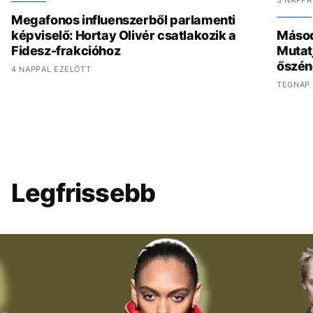
3 NAPPA
Megafonos influenszerből parlamenti
képviselő: Hortay Olivér csatlakozik a
Másod
Fidesz-frakcióhoz
Mutat
őszén
4 NAPPAL EZELŐTT
TEGNAP 
Legfrissebb