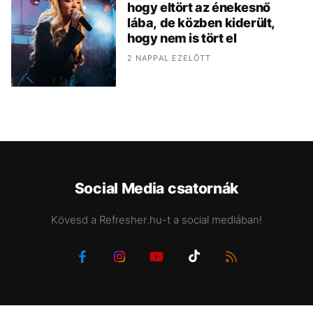
hogy eltört az énekesnő
lába, de közben kiderült,
hogy nem is tört el
2 NAPPAL EZELŐTT
Social Media csatornák
Kövesd a Refresher.hu-t a social mediában!