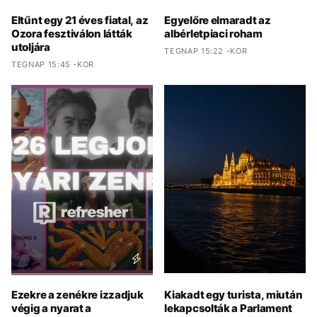
Eltűnt egy 21 éves fiatal, az
Egyelőre elmaradt az
Ozora fesztiválon látták
albérletpiaci roham
utoljára
TEGNAP 15:22 -KOR
TEGNAP 15:45 -KOR
Ezekre a zenékre izzadjuk
Kiakadt egy turista, miután
végig a nyarat a
lekapcsolták a Parlament