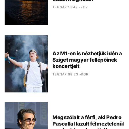
TEGNAP 13:49 -KOR
Az M1-en is nézhetjük idén a
Sziget magyar fellépőinek
koncertjeit
TEGNAP 08:23 -KOR
Megszólalt a férfi, aki Pedro
Pascallal lazult félmeztelenül