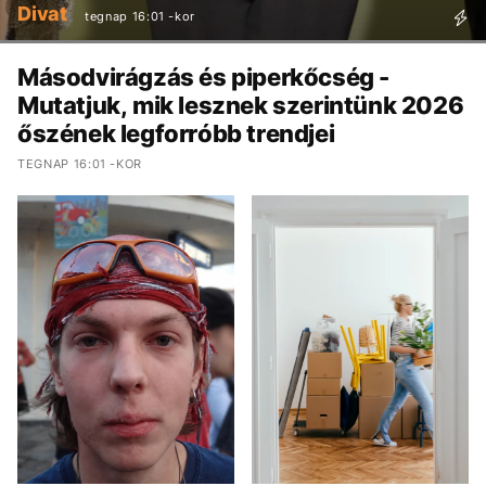
Divat
tegnap 16:01 -kor
Másodvirágzás és piperkőcség -
Mutatjuk, mik lesznek szerintünk 2026
őszének legforróbb trendjei
TEGNAP 16:01 -KOR