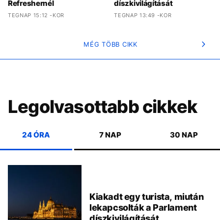
Refreshernél
díszkivilágítását
TEGNAP 15:12 -KOR
TEGNAP 13:49 -KOR
MÉG TÖBB CIKK
Legolvasottabb cikkek
24 ÓRA
7 NAP
30 NAP
Kiakadt egy turista, miután
lekapcsolták a Parlament
díszkivilágítását