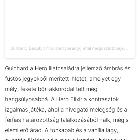
Burberry Beauty (@burberrybeauty) által megosztott bejegyzés
Guichard a Hero illatcsaládra jellemző ámbrás és
füstös jegyekből merített ihletet, amelyet egy
mély, fekete bőr-akkorddal tett még
hangsúlyosabbá. A Hero Elixir a kontrasztok
izgalmas játéka, ahol a hívogató melegség és a
férfias határozottság találkozásából halk, mégis
elemi erő árad. A tonkabab és a vanília lágy,