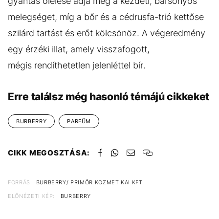
gyantás ölelése adja meg a kezdeti, bársonyos
melegséget, míg a bőr és a cédrusfa-trió kettőse
szilárd tartást és erőt kölcsönöz. A végeredmény
egy érzéki illat, amely visszafogott,
mégis rendíthetetlen jelenléttel bír.
Erre találsz még hasonló témájú cikkeket
BURBERRY
PARFÜM
CIKK MEGOSZTÁSA:
FORRÁS
BURBERRY/ PRIMŐR KOZMETIKAI KFT
ELŐNÉZETI KÉP:
BURBERRY