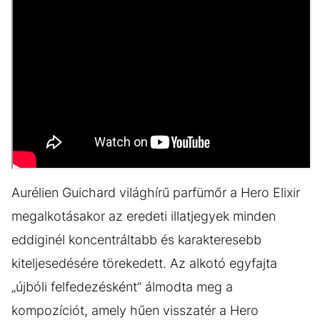
Aurélien Guichard világhírű parfümőr a Hero Elixir
megalkotásakor az eredeti illatjegyek minden
eddiginél koncentráltabb és karakteresebb
kiteljesedésére törekedett. Az alkotó egyfajta
„újbóli felfedezésként” álmodta meg a
kompozíciót, amely hűen visszatér a Hero