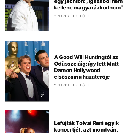
egy jachton: „Igazából nem
kellene magyarázkodnom“
2 NAPPAL EZELŐTT
A Good Will Huntingtól az
Odüsszeiáig: így lett Matt
Damon Hollywood
elsőszámú hazatérője
2 NAPPAL EZELŐTT
Lefújták Tolvai Reni egyik
koncertjét, azt mondván,