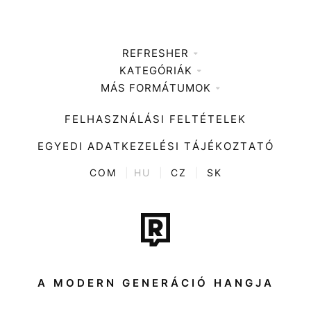
REFRESHER
KATEGÓRIÁK
Médiaajánlat
MÁS FORMÁTUMOK
Zene
Impresszum
Kiemelt tartalmak
Divat
FELHASZNÁLÁSI FELTÉTELEK
Videó
Kultúra
EGYEDI ADATKEZELÉSI TÁJÉKOZTATÓ
Kvíz
ENTR
COM
|
HU
|
CZ
|
SK
Film + sorozat
Tech-Tudomány
Sport
Társadalom
A MODERN GENERÁCIÓ HANGJA
Közélet