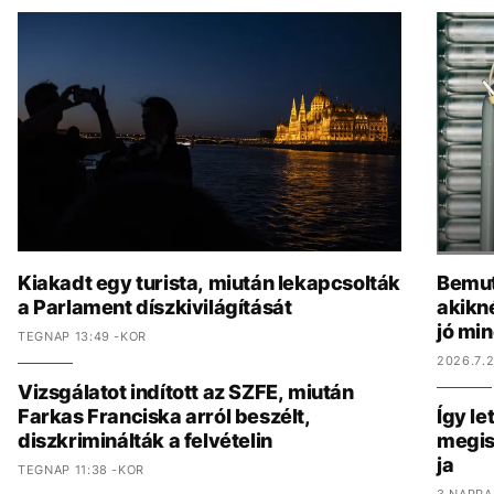
Kiakadt egy turista, miután lekapcsolták
Bemut
a Parlament díszkivilágítását
akikn
jó mi
TEGNAP 13:49 -KOR
2026.7.2
Vizsgálatot indított az SZFE, miután
Farkas Franciska arról beszélt,
Így le
diszkriminálták a felvételin
megis
ja
TEGNAP 11:38 -KOR