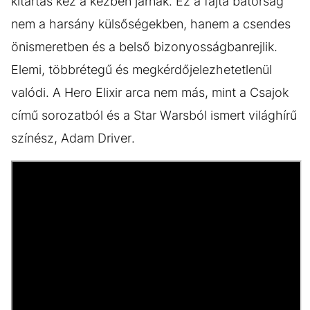
kitartás kéz a kézben járnak. Ez a fajta bátorság
nem a harsány külsőségekben, hanem a csendes
önismeretben és a belső bizonyosságbanrejlik.
Elemi, többrétegű és megkérdőjelezhetetlenül
valódi. A Hero Elixir arca nem más, mint a Csajok
című sorozatból és a Star Warsból ismert világhírű
színész, Adam Driver.