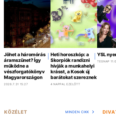
Jöhet a háromórás
Heti horoszkóp: a
YSL nye
áramszünet? Így
Skorpiók randizni
TEGNAP 11:
működne a
hívják a munkahelyi
vészforgatókönyv
krásst, a Kosok új
Magyarországon
barátokat szereznek
2026.7.31 15:27
4 NAPPAL EZELŐTT
KÖZÉLET
DIVA
MINDEN CIKK