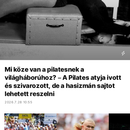
Mi köze van a pilatesnek a
világháborúhoz? – A Pilates atyja ivott
és szivarozott, de a hasizmán sajtot
lehetett reszelni
2026.7.28 10:55