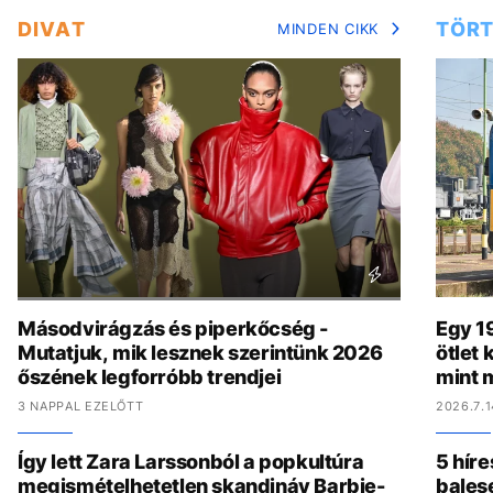
DIVAT
TÖRT
MINDEN CIKK
Másodvirágzás és piperkőcség -
Egy 19
Mutatjuk, mik lesznek szerintünk 2026
ötlet
őszének legforróbb trendjei
mint 
3 NAPPAL EZELŐTT
2026.7.1
Így lett Zara Larssonból a popkultúra
5 híre
megismételhetetlen skandináv Barbie-
bales