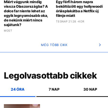
Miért vágyunk mindig
Egy férfi három napra
vissza Olaszországba? A
beköltözött egy hollywoodi
dolce far niente lehet az
óriásplakátba a Netflix új
egyik legnyomósabb oka,
filmje miatt
de nekünk miért nincs
TEGNAP 21:28 -KOR
sajátunk?
MOST
MÉG TÖBB CIKK
Legolvasottabb cikkek
24 ÓRA
7 NAP
30 NAP