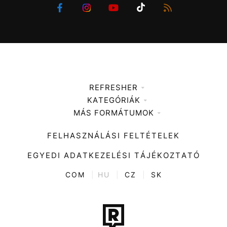
REFRESHER
KATEGÓRIÁK
Médiaajánlat
MÁS FORMÁTUMOK
Zene
Impresszum
Kiemelt tartalmak
Divat
FELHASZNÁLÁSI FELTÉTELEK
Videó
Kultúra
EGYEDI ADATKEZELÉSI TÁJÉKOZTATÓ
Kvíz
ENTR
COM
|
HU
|
CZ
|
SK
Film + sorozat
Tech-Tudomány