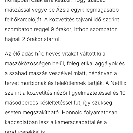
mászással vegye be Ázsia egyik legmagasabb
felhőkarcolóját. A közvetítés tajvani idő szerint
szombaton reggel 9 órakor, itthon szombaton
hajnali 2 órakor startol.
Az élő adás híre heves vitákat váltott ki a
mászóközösségen belül, főleg etikai aggályok és
a szabad mászás veszélyei miatt, néhányan a
tervet morbidnak és felelőtlennek tartják. A Netflix
szerint a közvetítés nézői figyelmeztetéssel és 10
másodperces késleltetéssel fut, így szükség
esetén megszakítható. Honnold folyamatosan
kapcsolatban lesz a kameracsapattal és a
producerekkel is.