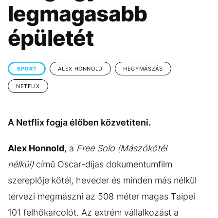
KÖZÉLET
UTAZÁS
legmagasabb
ÉLETMÓD
DESIGN
épületét
BESZÉLGETÉSEK
ARCOK
VIDEÓ
TÖRTÉNETEK
SPORT
ALEX HONNOLD
HEGYMÁSZÁS
GASZTRO
NETFLIX
A Netflix fogja élőben közvetíteni.
Alex Honnold
, a
Free Solo (Mászókötél
nélkül)
című Oscar-díjas dokumentumfilm
szereplője kötél, heveder és minden más nélkül
tervezi megmászni az 508 méter magas Taipei
101 felhőkarcolót. Az extrém vállalkozást a