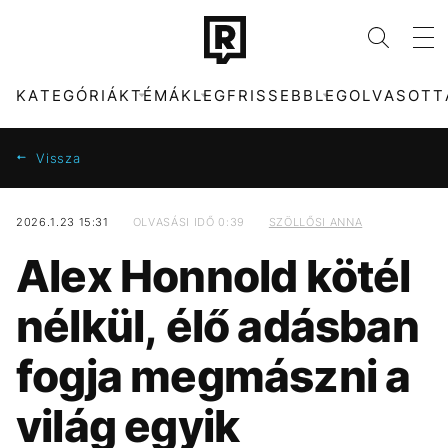
KATEGÓRIÁK
TÉMÁK
LEGFRISSEBB
LEGOLVASOTT
Vissza
2026.1.23 15:31
OLVASÁSI IDŐ 0:39
SZÖLLŐSI ANNA
KATEGÓRIÁK
TÉMÁK
Alex Honnold kötél
ZENE
DUNA
DIVAT
KVÍZ
nélkül, élő adásban
KULTÚRA
KÁVÉ
ENTR
ENERGIAVÁLSÁG
fogja megmászni a
FILM + SOROZAT
KONCERT
TECH-TUDOMÁNY
MADONNA
világ egyik
SPORT
SEBESTYÉN BALÁZS
TÁRSADALOM
MAGYARORSZÁG