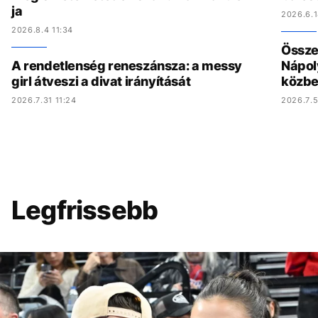
ja
2026.6.1
2026.8.4 11:34
Összed
A rendetlenség reneszánsza: a messy
Nápol
girl átveszi a divat irányítását
közbe
2026.7.31 11:24
2026.7.5
Legfrissebb