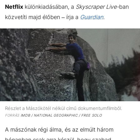
Netflix
különkiadásában, a
Skyscraper Live-
ban
közvetíti majd élőben – írja a
Guardian
.
Részlet a Mászókötél nélkül című dokumentumfilmből.
FORRÁS
IMDB / NATIONAL GEOGRAPHIC / FREE SOLO
A mászónak régi álma, és az elmúlt három
hónapban csak arra készül, hogy szabad