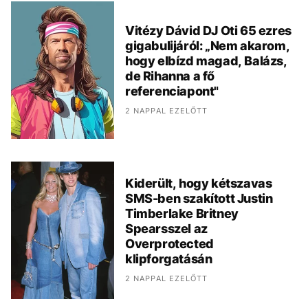
Vitézy Dávid DJ Oti 65 ezres
gigabulijáról: „Nem akarom,
hogy elbízd magad, Balázs,
de Rihanna a fő
referenciapont"
2 NAPPAL EZELŐTT
Kiderült, hogy kétszavas
SMS-ben szakított Justin
Timberlake Britney
Spearsszel az
Overprotected
klipforgatásán
2 NAPPAL EZELŐTT