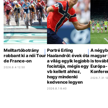
Melltartóbotrány
Portré Erling
A négyb
robbant ki a női Tour
Haalandról: évek óta
magyar 
de France-on
a világ egyik legjobb
is továb
focistája, mégis egy
Európa- 
2026.8.4 12:50
vb kellett ahhoz,
Konfere
hogy mindenki
2026.7.31 12
kedvence legyen
2026.8.1 8:40