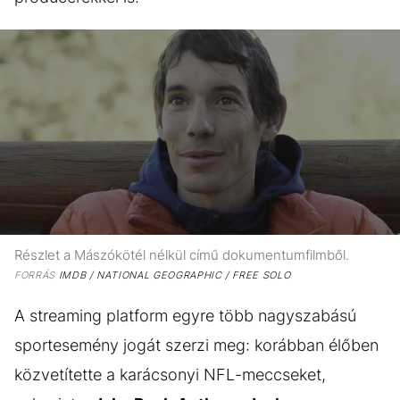
Részlet a Mászókötél nélkül című dokumentumfilmből.
FORRÁS
IMDB / NATIONAL GEOGRAPHIC / FREE SOLO
A streaming platform egyre több nagyszabású
sportesemény jogát szerzi meg: korábban élőben
közvetítette a karácsonyi NFL-meccseket,