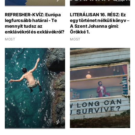
REFRESHER-KVÍZ: Európa
LITERÁLISAN 16. RÉSZ: Ez
legfurcsább határai - Te
egy történet nélküli könyv –
mennyit tudsz az
A Szent Johanna gimi:
enklávékról és exklávékról?
Örökké 1.
MOST
MOST