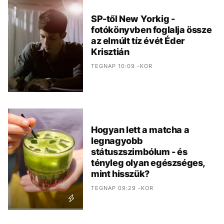
SP-től New Yorkig -
fotókönyvben foglalja össze
az elmúlt tíz évét Éder
Krisztián
TEGNAP 10:09 -KOR
Hogyan lett a matcha a
legnagyobb
státuszszimbólum - és
tényleg olyan egészséges,
mint hisszük?
TEGNAP 09:29 -KOR