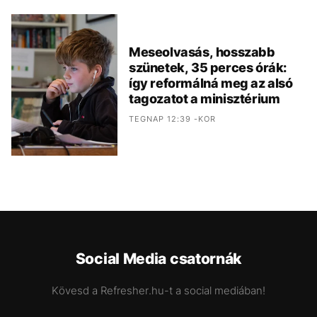
Meseolvasás, hosszabb
szünetek, 35 perces órák:
így reformálná meg az alsó
tagozatot a minisztérium
TEGNAP 12:39 -KOR
Social Media csatornák
Kövesd a Refresher.hu-t a social mediában!