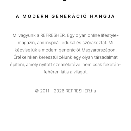
Sport
Társadalom
A MODERN GENERÁCIÓ HANGJA
Közélet
Mi vagyunk a REFRESHER. Egy olyan online lifestyle-
Utazás
magazin, ami inspirál, edukál és szórakoztat. Mi
Életmód
képviseljük a modern generációt Magyarországon.
Értékeinken keresztül célunk egy olyan társadalmat
Design
építeni, amely nyitott szemléletével nem csak feketén-
Beszélgetések
fehéren látja a világot.
Arcok
© 2011 - 2026 REFRESHER.hu
Videó
Történetek
Gasztro