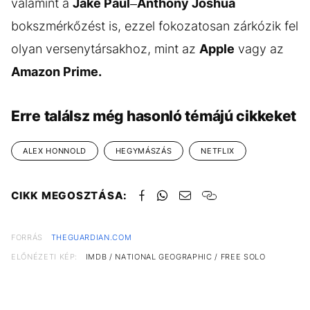
valamint a
Jake Paul
–
Anthony Joshua
bokszmérkőzést is, ezzel fokozatosan zárkózik fel
olyan versenytársakhoz, mint az
Apple
vagy az
Amazon Prime.
Erre találsz még hasonló témájú cikkeket
ALEX HONNOLD
HEGYMÁSZÁS
NETFLIX
CIKK MEGOSZTÁSA:
FORRÁS
THEGUARDIAN.COM
ELŐNÉZETI KÉP:
IMDB / NATIONAL GEOGRAPHIC / FREE SOLO