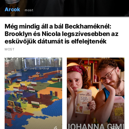
Arcok
most
Még mindig áll a bál Beckhaméknél:
Brooklyn és Nicola legszívesebben az
esküvőjük dátumát is elfelejtenék
MOST