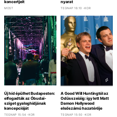
koncertjeit
nyarat
MOST
TEGNAP 16:10 -KOR
Új híd épülhet Budapesten:
A Good Will Huntingtól az
elfogadták az Óbudai-
Odüsszeiáig: így lett Matt
sziget gyaloghídjának
Damon Hollywood
koncepcióját
elsőszámú hazatérője
TEGNAP 15:54 -KOR
TEGNAP 15:50 -KOR