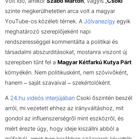
Volt idő, amikor
Szabó Márton
, vagyis „
Csoki
”
szinte megkerülhetetlen arca volt a magyar
YouTube-os közéleti térnek. A
Jólvanezígy
egyik
meghatározó szereplőjeként napi
rendszerességgel kommentálta a politikai és
társadalmi abszurditásokat, mostanra viszont új
szerepben tűnt fel a
Magyar Kétfarkú Kutya Párt
környékén. Nem politikusként, nem szóvivőként,
hanem – saját szavaival – szekértolóként.
A
24.hu videós interjújában
Csoki őszintén beszél
arról, mi vezetett ehhez az irányváltáshoz, mit
gondol az influenszerségről mint eszközről, és
miért érezte úgy, hogy ideje kiszállni abból a
műfajból, amelyben korábban százezrek követték