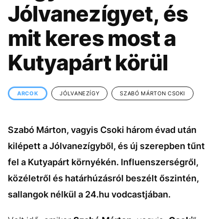
KÖZÉLET
UTAZÁS
Jólvanezígyet, és
ÉLETMÓD
DESIGN
mit keres most a
BESZÉLGETÉSEK
ARCOK
Kutyapárt körül
VIDEÓ
TÖRTÉNETEK
GASZTRO
ARCOK
JÓLVANEZÍGY
SZABÓ MÁRTON CSOKI
Szabó Márton, vagyis Csoki három évad után
kilépett a Jólvanezígyből, és új szerepben tűnt
fel a Kutyapárt környékén. Influenszerségről,
közéletről és határhúzásról beszélt őszintén,
sallangok nélkül a 24.hu vodcastjában.