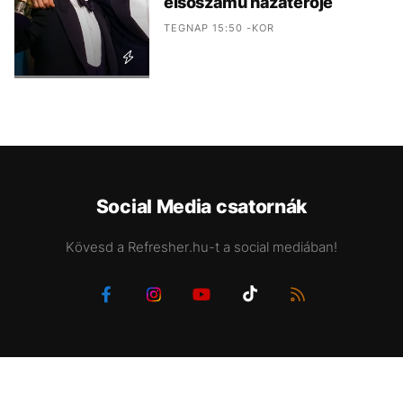
elsőszámú hazatérője
TEGNAP 15:50 -KOR
Social Media csatornák
Kövesd a Refresher.hu-t a social mediában!