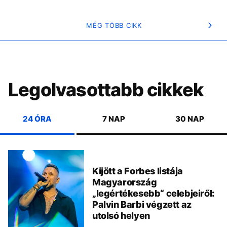
MÉG TÖBB CIKK
Legolvasottabb cikkek
24 ÓRA
7 NAP
30 NAP
Kijött a Forbes listája
Magyarország
„legértékesebb“ celebjeiről:
Palvin Barbi végzett az
utolsó helyen