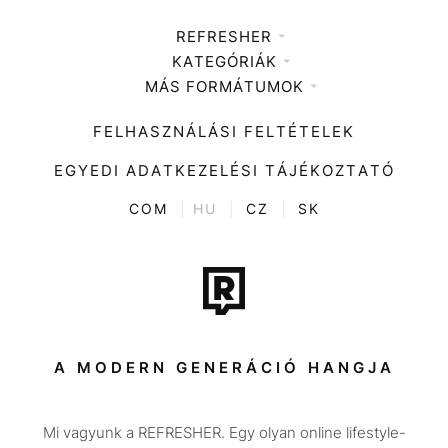
REFRESHER
KATEGÓRIÁK
Médiaajánlat
MÁS FORMÁTUMOK
Zene
Impresszum
Kiemelt tartalmak
Divat
FELHASZNÁLÁSI FELTÉTELEK
Videó
Kultúra
EGYEDI ADATKEZELÉSI TÁJÉKOZTATÓ
Kvíz
ENTR
COM
|
HU
|
CZ
|
SK
Film + sorozat
Tech-Tudomány
Sport
Társadalom
A MODERN GENERÁCIÓ HANGJA
Közélet
Mi vagyunk a REFRESHER. Egy olyan online lifestyle-
Utazás