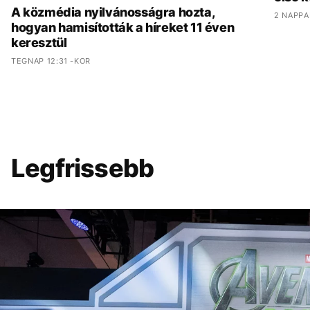
A közmédia nyilvánosságra hozta,
2 NAPPA
hogyan hamisították a híreket 11 éven
keresztül
TEGNAP 12:31 -KOR
Legfrissebb