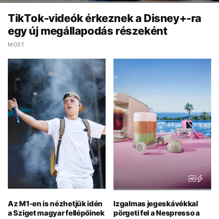
TikTok-videók érkeznek a Disney+-ra
egy új megállapodás részeként
MOST
Az M1-en is nézhetjük idén
Izgalmas jegeskávékkal
a Sziget magyar fellépőinek
pörgeti fel a Nespresso a