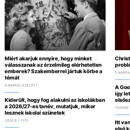
Miért akarjuk ennyire, hogy minket
Chris
válasszanak az érzelmileg elérhetetlen
problé
emberek? Szakemberrel jártuk körbe a
2 NAPPA
témát
4 NAPPAL EZELŐTT
A Goo
így l
Kiderült, hogy fog alakulni az iskolákban
elsős
a 2026/27-es tanév, mutatjuk, mikor
TEGNAP 
lesznek iskolai szünetek
2026.8.1 11:51
Itt va
első 