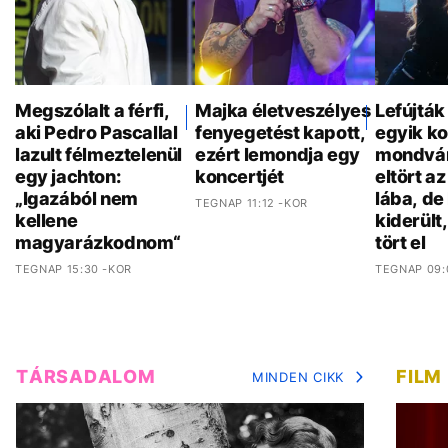
Megszólalt a férfi,
Majka életveszélyes
Lefújták
aki Pedro Pascallal
fenyegetést kapott,
egyik ko
lazult félmeztelenül
ezért lemondja egy
mondván
egy jachton:
koncertjét
eltört a
„Igazából nem
lába, de
TEGNAP 11:12 -KOR
kellene
kiderült
magyarázkodnom“
tört el
TEGNAP 15:30 -KOR
TEGNAP 09:
TÁRSADALOM
FILM
MINDEN CIKK