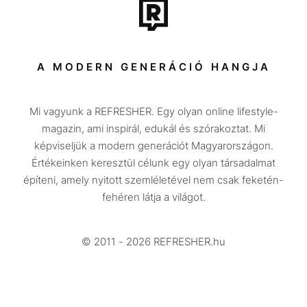
Tech-Tudomány
Sport
Társadalom
A MODERN GENERÁCIÓ HANGJA
Közélet
Mi vagyunk a REFRESHER. Egy olyan online lifestyle-
Utazás
magazin, ami inspirál, edukál és szórakoztat. Mi
Életmód
képviseljük a modern generációt Magyarországon.
Értékeinken keresztül célunk egy olyan társadalmat
Design
építeni, amely nyitott szemléletével nem csak feketén-
Beszélgetések
fehéren látja a világot.
Arcok
© 2011 - 2026 REFRESHER.hu
Videó
Történetek
Gasztro