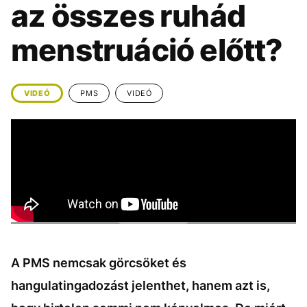
az összes ruhád
KÖZÉLET
UTAZÁS
ÉLETMÓD
DESIGN
menstruáció előtt?
BESZÉLGETÉSEK
ARCOK
VIDEÓ
TÖRTÉNETEK
VIDEÓ
PMS
VIDEÓ
GASZTRO
A PMS nemcsak görcsöket és
hangulatingadozást jelenthet, hanem azt is,