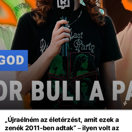
„Újraélném az életérzést, amit ezek a
zenék 2011-ben adtak“ – ilyen volt az