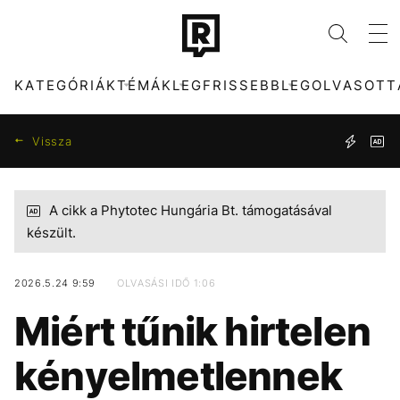
KATEGÓRIÁK
TÉMÁK
LEGFRISSEBB
LEGOLVASOTT
Vissza
A cikk a Phytotec Hungária Bt. támogatásával
KATEGÓRIÁK
TÉMÁK
készült.
ZENE
FIDESZ
DIVAT
SZIGET FESZTIVÁL
2026.5.24 9:59
OLVASÁSI IDŐ 1:06
KULTÚRA
ENERGIAVÁLSÁG
ENTR
MTVA
Miért tűnik hirtelen
FILM + SOROZAT
SEBESTYÉN BALÁZS
TECH-TUDOMÁNY
NYÁR
kényelmetlennek
SPORT
CHRISTOPHER
TÁRSADALOM
PARLAMENT
NOLAN