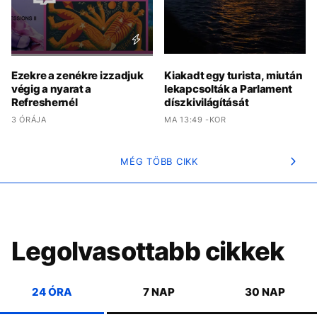
Ezekre a zenékre izzadjuk
Kiakadt egy turista, miután
végig a nyarat a
lekapcsolták a Parlament
Refreshernél
díszkivilágítását
3 ÓRÁJA
MA 13:49 -KOR
MÉG TÖBB CIKK
Legolvasottabb cikkek
24 ÓRA
7 NAP
30 NAP