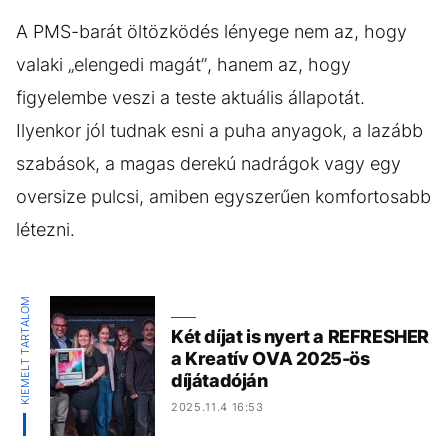
A PMS-barát öltözködés lényege nem az, hogy
valaki „elengedi magát”, hanem az, hogy
figyelembe veszi a teste aktuális állapotát.
Ilyenkor jól tudnak esni a puha anyagok, a lazább
szabások, a magas derekú nadrágok vagy egy
oversize pulcsi, amiben egyszerűen komfortosabb
létezni.
KIEMELT TARTALOM
Két díjat is nyert a REFRESHER
a Kreatív OVA 2025-ös
díjátadóján
2025.11.4 16:53