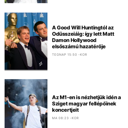
A Good Will Huntingtól az
Odüsszeiáig: így lett Matt
Damon Hollywood
elsőszámú hazatérője
TEGNAP 15:50 -KOR
Az M1-en is nézhetjük idén a
Sziget magyar fellépőinek
koncertjeit
MA 08:23 -KOR