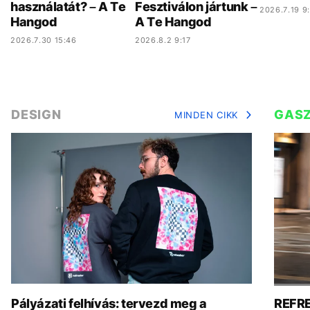
használatát? – A Te
Fesztiválon jártunk –
2026.7.19 9
Hangod
A Te Hangod
2026.7.30 15:46
2026.8.2 9:17
DESIGN
GAS
MINDEN CIKK
Pályázati felhívás: tervezd meg a
REFRE