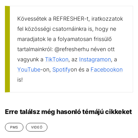
Kövessétek a REFRESHER-t, iratkozzatok
fel közösségi csatornáinkra is, hogy ne
maradjatok le a folyamatosan frissülő
tartalmainkról: @refresherhu néven ott
vagyunk a
TikTokon
, az
Instagramon
, a
YouTube
-on,
Spotify
on és a
Facebookon
is!
Erre találsz még hasonló témájú cikkeket
PMS
VIDEÓ