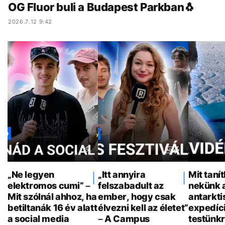
OG Fluor buli a Budapest Parkban🐧
2026.7.12 9:42
„Ne legyen
„Itt annyira
Mit taní
elektromos cumi” –
felszabadult az
nekünk 
Mit szólnál ahhoz, ha
ember, hogy csak
antarkti
betiltanák 16 év alatt
élvezni kell az életet”
expedíci
a social media
– A Campus
testünkr