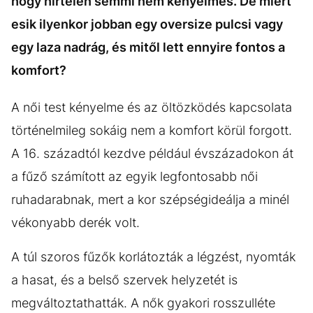
hogy hirtelen semmi nem kényelmes. De miért
esik ilyenkor jobban egy oversize pulcsi vagy
egy laza nadrág, és mitől lett ennyire fontos a
komfort?
A női test kényelme és az öltözködés kapcsolata
történelmileg sokáig nem a komfort körül forgott.
A 16. századtól kezdve például évszázadokon át
a fűző számított az egyik legfontosabb női
ruhadarabnak, mert a kor szépségideálja a minél
vékonyabb derék volt.
A túl szoros fűzők korlátozták a légzést, nyomták
a hasat, és a belső szervek helyzetét is
megváltoztathatták. A nők gyakori rosszulléte