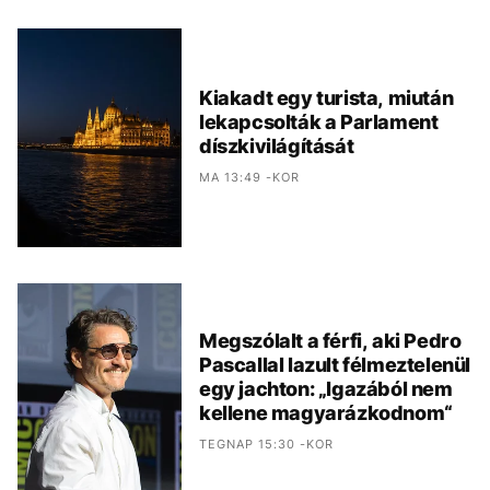
Kiakadt egy turista, miután
lekapcsolták a Parlament
díszkivilágítását
MA 13:49 -KOR
Megszólalt a férfi, aki Pedro
Pascallal lazult félmeztelenül
egy jachton: „Igazából nem
kellene magyarázkodnom“
TEGNAP 15:30 -KOR