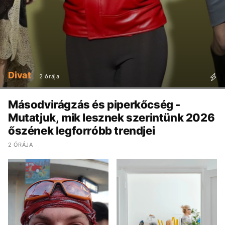
Divat
2 órája
Másodvirágzás és piperkőcség -
Mutatjuk, mik lesznek szerintünk 2026
őszének legforróbb trendjei
2 ÓRÁJA