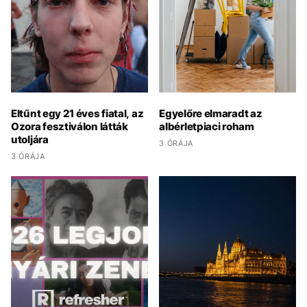
Eltűnt egy 21 éves fiatal, az
Egyelőre elmaradt az
Ozora fesztiválon látták
albérletpiaci roham
utoljára
3 ÓRÁJA
3 ÓRÁJA