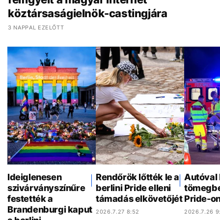
köztársaságielnök-castingjára
3 NAPPAL EZELŐTT
Ideiglenesen
Rendőrök lőtték le a
Autóval 
szivárványszínűre
berlini Pride elleni
tömegbe 
festették a
támadás elkövetőjét
Pride-o
Brandenburgi kaput
2026.7.27 8:52
2026.7.26 9