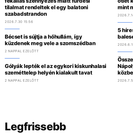
fekáliás szennyezés miatt fürdési
ötlet
tilalmat rendeltek el egy balatoni
mint 
szabadstrandon
2026.7.1
2026.7.30 15:56
5 híre
Bécset is sújtja a hőhullám, így
bales
küzdenek meg vele a szomszédban
2026.6.1
2 NAPPAL EZELŐTT
Összed
Gólyák lepték el az egykori kiskunhalasi
Nápol
szeméttelep helyén kialakult tavat
közbe
2 NAPPAL EZELŐTT
2026.7.5
Legfrissebb