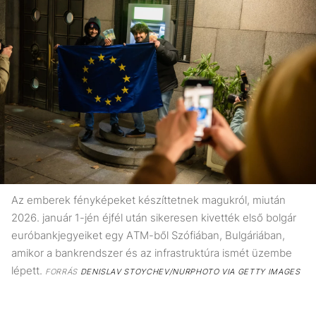
Az emberek fényképeket készíttetnek magukról, miután
2026. január 1-jén éjfél után sikeresen kivették első bolgár
euróbankjegyeiket egy ATM-ből Szófiában, Bulgáriában,
amikor a bankrendszer és az infrastruktúra ismét üzembe
lépett.
FORRÁS
DENISLAV STOYCHEV/NURPHOTO VIA GETTY IMAGES