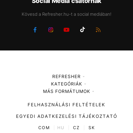
Social Media csatornák
Kövesd a Refresher.hu-t a social mediában!
REFRESHER
KATEGÓRIÁK
Médiaajánlat
MÁS FORMÁTUMOK
Zene
Impresszum
Kiemelt tartalmak
Divat
FELHASZNÁLÁSI FELTÉTELEK
Videó
Kultúra
EGYEDI ADATKEZELÉSI TÁJÉKOZTATÓ
Kvíz
ENTR
COM
|
HU
|
CZ
|
SK