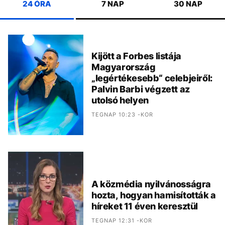
24 ÓRA
7 NAP
30 NAP
Kijött a Forbes listája
Magyarország
„legértékesebb“ celebjeiről:
Palvin Barbi végzett az
utolsó helyen
TEGNAP 10:23 -KOR
A közmédia nyilvánosságra
hozta, hogyan hamisították a
híreket 11 éven keresztül
TEGNAP 12:31 -KOR