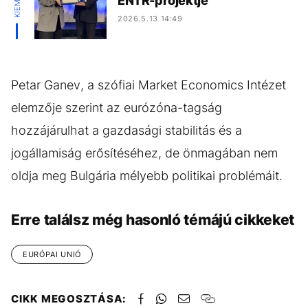
ENTR-projektje
2026.5.13 14:49
Petar Ganev, a szófiai Market Economics Intézet
elemzője szerint az eurózóna-tagság
hozzájárulhat a gazdasági stabilitás és a
jogállamiság erősítéséhez, de önmagában nem
oldja meg Bulgária mélyebb politikai problémáit.
Erre találsz még hasonló témájú cikkeket
EURÓPAI UNIÓ
CIKK MEGOSZTÁSA: