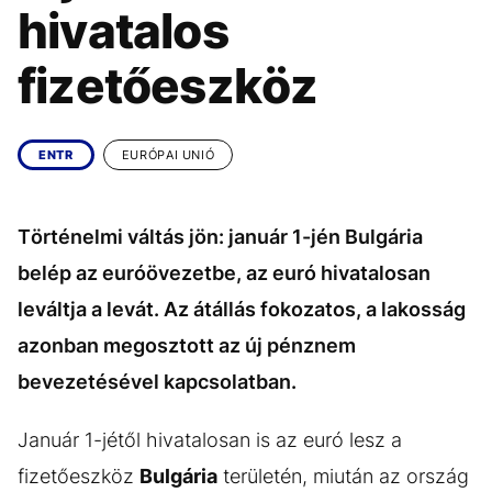
KÖZÉLET
UTAZÁS
hivatalos
ÉLETMÓD
DESIGN
fizetőeszköz
BESZÉLGETÉSEK
ARCOK
VIDEÓ
TÖRTÉNETEK
ENTR
EURÓPAI UNIÓ
GASZTRO
Történelmi váltás jön: január 1-jén Bulgária
belép az euróövezetbe, az euró hivatalosan
leváltja a levát. Az átállás fokozatos, a lakosság
azonban megosztott az új pénznem
bevezetésével kapcsolatban.
Január 1-jétől hivatalosan is az euró lesz a
fizetőeszköz
Bulgária
területén, miután az ország