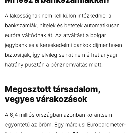
A lakosságnak nem kell külön intézkednie: a
bankszámlák, hitelek és betétek automatikusan
euróra váltódnak át. Az átváltást a bolgár
jegybank és a kereskedelmi bankok díjmentesen
biztosítják, így elvileg senkit nem érhet anyagi
hátrány pusztán a pénznemváltás miatt.
Megosztott társadalom,
vegyes várakozások
A 6,4 milliós országban azonban korántsem
egyöntetű az öröm. Egy márciusi Eurobarometer-