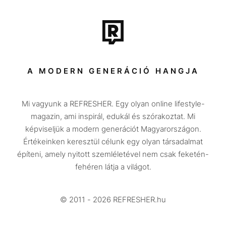
Film + sorozat
Tech-Tudomány
Sport
Társadalom
A MODERN GENERÁCIÓ HANGJA
Közélet
Mi vagyunk a REFRESHER. Egy olyan online lifestyle-
Utazás
magazin, ami inspirál, edukál és szórakoztat. Mi
Életmód
képviseljük a modern generációt Magyarországon.
Értékeinken keresztül célunk egy olyan társadalmat
Design
építeni, amely nyitott szemléletével nem csak feketén-
Beszélgetések
fehéren látja a világot.
Arcok
© 2011 - 2026 REFRESHER.hu
Videó
Történetek