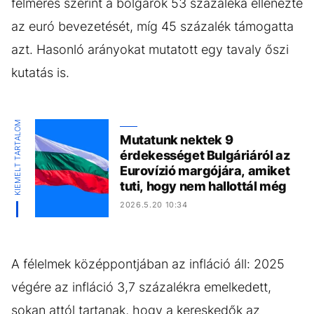
felmérés szerint a bolgárok 53 százaléka ellenezte
az euró bevezetését, míg 45 százalék támogatta
azt. Hasonló arányokat mutatott egy tavaly őszi
kutatás is.
KIEMELT TARTALOM
Mutatunk nektek 9
érdekességet Bulgáriáról az
Eurovízió margójára, amiket
tuti, hogy nem hallottál még
2026.5.20 10:34
A félelmek középpontjában az infláció áll: 2025
végére az infláció 3,7 százalékra emelkedett,
sokan attól tartanak, hogy a kereskedők az