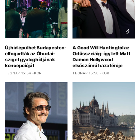
Új híd épülhet Budapesten:
A Good Will Huntingtól az
elfogadták az Óbudai-
Odüsszeiáig: így lett Matt
sziget gyaloghídjának
Damon Hollywood
koncepcióját
elsőszámú hazatérője
TEGNAP 15:54 -KOR
TEGNAP 15:50 -KOR