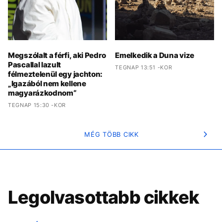
Megszólalt a férfi, aki Pedro
Emelkedik a Duna vize
Pascallal lazult
TEGNAP 13:51 -KOR
félmeztelenül egy jachton:
„Igazából nem kellene
magyarázkodnom“
TEGNAP 15:30 -KOR
MÉG TÖBB CIKK
Legolvasottabb cikkek