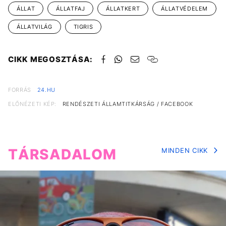
ÁLLAT
ÁLLATFAJ
ÁLLATKERT
ÁLLATVÉDELEM
ÁLLATVILÁG
TIGRIS
CIKK MEGOSZTÁSA:
FORRÁS
24.HU
ELŐNÉZETI KÉP:
RENDÉSZETI ÁLLAMTITKÁRSÁG / FACEBOOK
TÁRSADALOM
MINDEN CIKK