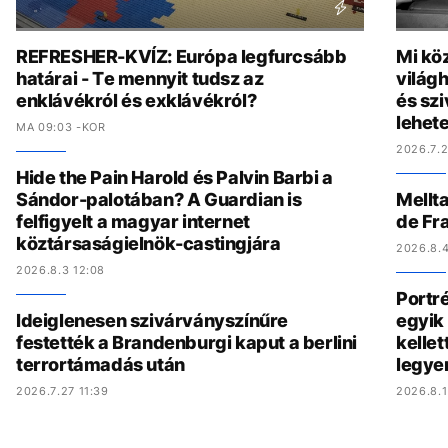
REFRESHER-KVÍZ: Európa legfurcsább
Mi köz
határai - Te mennyit tudsz az
világh
enklávékról és exklávékról?
és szi
lehete
MA 09:03 -KOR
2026.7.2
Hide the Pain Harold és Palvin Barbi a
Sándor-palotában? A Guardian is
Mellta
felfigyelt a magyar internet
de Fr
köztársaságielnök-castingjára
2026.8.4
2026.8.3 12:08
Portré
Ideiglenesen szivárványszínűre
egyik 
festették a Brandenburgi kaput a berlini
kelle
terrortámadás után
legye
2026.7.27 11:39
2026.8.1