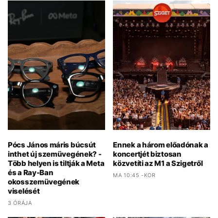
Pócs János máris búcsút
Ennek a három előadónak a
inthet új szemüvegének? -
koncertjét biztosan
Több helyen is tiltják a Meta
közvetíti az M1 a Szigetről
és a Ray-Ban
MA 10:45 -KOR
okosszemüvegének
viselését
3 ÓRÁJA