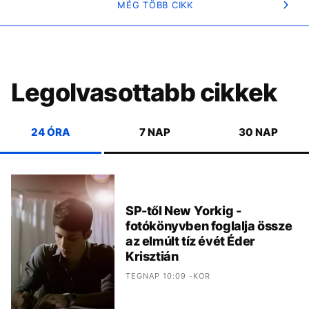
MÉG TÖBB CIKK
Legolvasottabb cikkek
24 ÓRA
7 NAP
30 NAP
SP-től New Yorkig -
fotókönyvben foglalja össze
az elmúlt tíz évét Éder
Krisztián
TEGNAP 10:09 -KOR