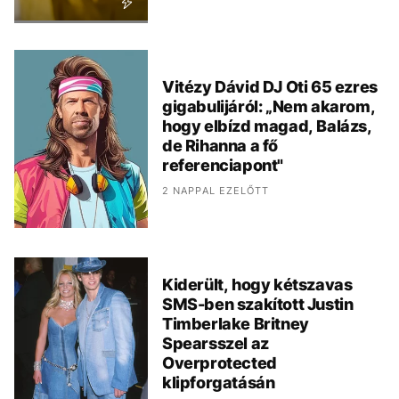
Vitézy Dávid DJ Oti 65 ezres
gigabulijáról: „Nem akarom,
hogy elbízd magad, Balázs,
de Rihanna a fő
referenciapont"
2 NAPPAL EZELŐTT
Kiderült, hogy kétszavas
SMS-ben szakított Justin
Timberlake Britney
Spearsszel az
Overprotected
klipforgatásán