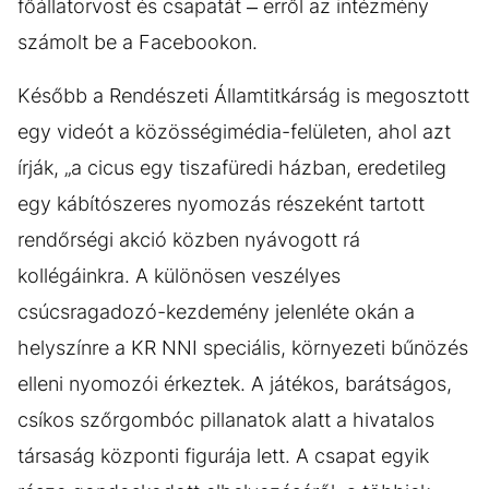
főállatorvost és csapatát – erről az intézmény
számolt be a Facebookon.
Később a Rendészeti Államtitkárság is megosztott
egy videót a közösségimédia-felületen, ahol azt
írják, „a cicus egy tiszafüredi házban, eredetileg
egy kábítószeres nyomozás részeként tartott
rendőrségi akció közben nyávogott rá
kollégáinkra. A különösen veszélyes
csúcsragadozó-kezdemény jelenléte okán a
helyszínre a KR NNI speciális, környezeti bűnözés
elleni nyomozói érkeztek. A játékos, barátságos,
csíkos szőrgombóc pillanatok alatt a hivatalos
társaság központi figurája lett. A csapat egyik