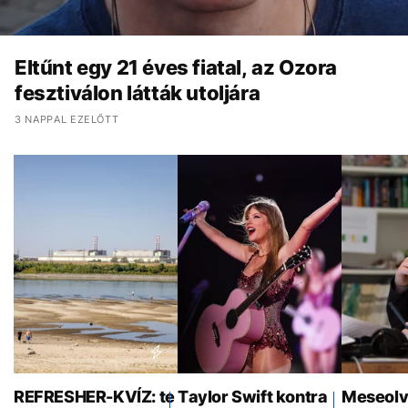
Eltűnt egy 21 éves fiatal, az Ozora
fesztiválon látták utoljára
3 NAPPAL EZELŐTT
REFRESHER-KVÍZ: te
Taylor Swift kontra
Meseolv