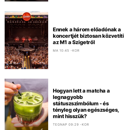
Ennek a három előadónak a
koncertjét biztosan közvetíti
az M1 a Szigetről
MA 10:45 -KOR
Hogyan lett a matcha a
legnagyobb
státuszszimbólum - és
tényleg olyan egészséges,
mint hisszük?
TEGNAP 09:29 -KOR