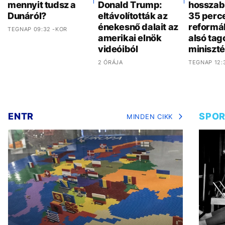
mennyit tudsz a
Donald Trump:
hosszab
Dunáról?
eltávolították az
35 perce
énekesnő dalait az
reformá
TEGNAP 09:32 -KOR
amerikai elnök
alsó tag
videóiból
miniszt
2 ÓRÁJA
TEGNAP 12:
ENTR
SPO
MINDEN CIKK