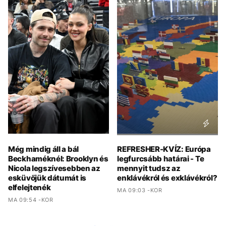
Még mindig áll a bál
REFRESHER-KVÍZ: Európa
Beckhaméknél: Brooklyn és
legfurcsább határai - Te
Nicola legszívesebben az
mennyit tudsz az
esküvőjük dátumát is
enklávékról és exklávékról?
elfelejtenék
MA 09:03 -KOR
MA 09:54 -KOR