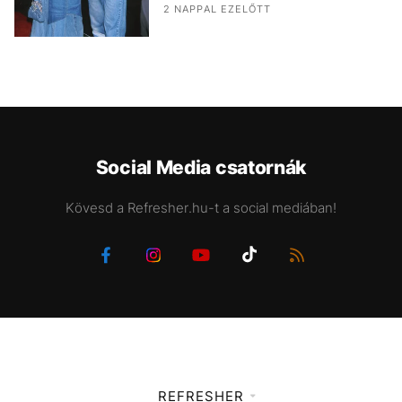
2 NAPPAL EZELŐTT
Social Media csatornák
Kövesd a Refresher.hu-t a social mediában!
REFRESHER