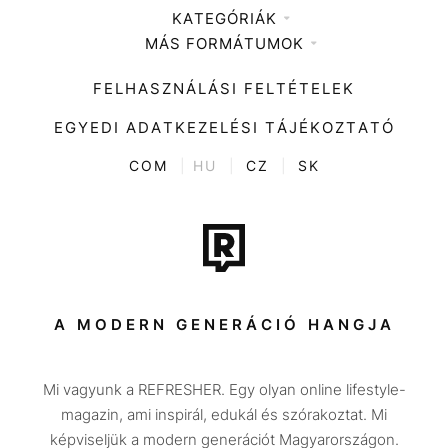
KATEGÓRIÁK
Médiaajánlat
MÁS FORMÁTUMOK
Zene
Impresszum
Kiemelt tartalmak
Divat
FELHASZNÁLÁSI FELTÉTELEK
Videó
Kultúra
EGYEDI ADATKEZELÉSI TÁJÉKOZTATÓ
Kvíz
ENTR
COM
|
HU
|
CZ
|
SK
Film + sorozat
Tech-Tudomány
Sport
Társadalom
A MODERN GENERÁCIÓ HANGJA
Közélet
Mi vagyunk a REFRESHER. Egy olyan online lifestyle-
Utazás
magazin, ami inspirál, edukál és szórakoztat. Mi
Életmód
képviseljük a modern generációt Magyarországon.