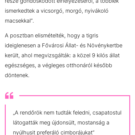
része gondoskodott elhelyezéséről, a többiek
ismerkedtek a vicsorgó, morgó, nyivákoló
macsekkal”.
A posztban elismételték, hogy a tigris
ideiglenesen a Fővárosi Állat- és Növénykertbe
került, ahol megvizsgálták: a közel 9 kilós állat
egészséges, a végleges otthonáról később
döntenek.
„A rendőrök nem tudták feledni, csapatostul
látogatták meg újdonsült, mostanság a
nyúlhusit preferáló cimborájukat”