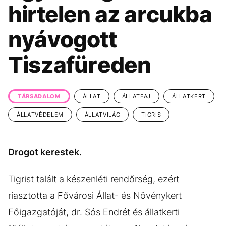
KÖZÉLET
UTAZÁS
hirtelen az arcukba
ÉLETMÓD
DESIGN
nyávogott
BESZÉLGETÉSEK
ARCOK
Tiszafüreden
VIDEÓ
TÖRTÉNETEK
GASZTRO
TÁRSADALOM
ÁLLAT
ÁLLATFAJ
ÁLLATKERT
ÁLLATVÉDELEM
ÁLLATVILÁG
TIGRIS
Drogot kerestek.
Tigrist talált a készenléti rendőrség, ezért
riasztotta a Fővárosi Állat- és Növénykert
Főigazgatóját, dr. Sós Endrét és állatkerti