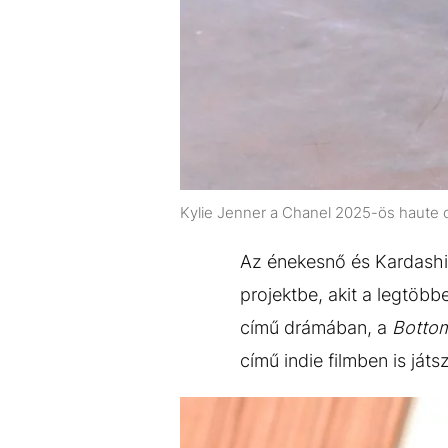
Kylie Jenner a Chanel 2025-ös haute
Az énekesnő és Kardashia
projektbe, akit a legtöb
című drámában, a
Botto
című indie filmben is játsz