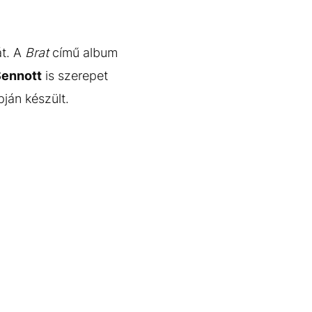
át. A
Brat
című album
Sennott
is szerepet
ján készült.