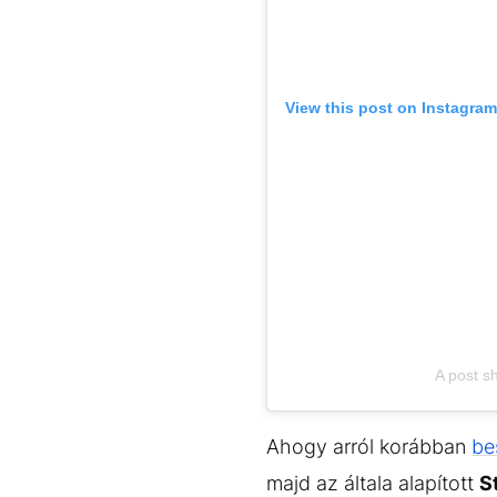
View this post on Instagram
A post s
Ahogy arról korábban
be
majd az általa alapított
S