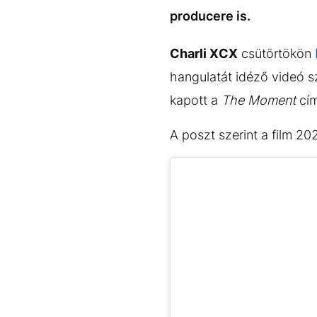
EGYÉB FORMÁTUMOK
REFRESHER
producere is.
Kiemelt tartalmak
Videó
Kvíz
Médiaajánlat
Impresszum
Charli XCX
csütörtökön
hangulatát idéző videó s
kapott a
The Moment
cím
A poszt szerint a film 20