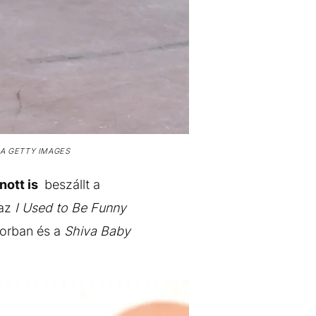
IA GETTY IMAGES
nott is
beszállt a
 az
I Used to Be Funny
orban és a
Shiva Baby