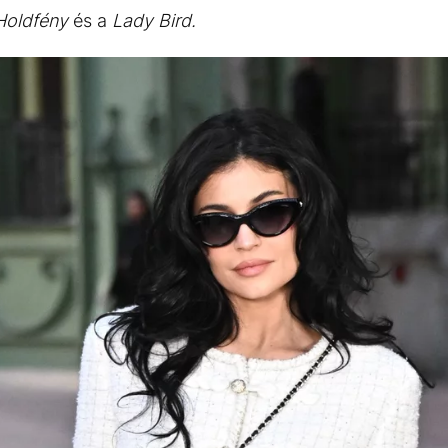
Holdfény
és a
Lady Bird.