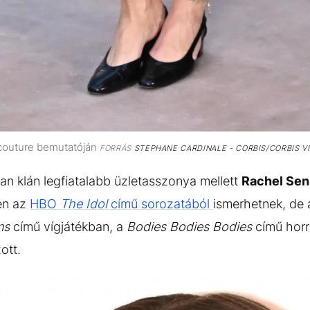
 couture bemutatóján
FORRÁS
STEPHANE CARDINALE - CORBIS/CORBIS V
n klán legfiatalabb üzletasszonya mellett
Rachel Sen
ben az
HBO
The Idol
című sorozatából
ismerhetnek, de
ms
című vígjátékban, a
Bodies Bodies Bodies
című horr
ott.