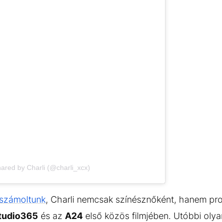
hared by Charli (@charli_xcx)
számoltunk
, Charli nemcsak színésznőként, hanem pro
tudio365
és az
A24
első közös filmjében. Utóbbi olyan