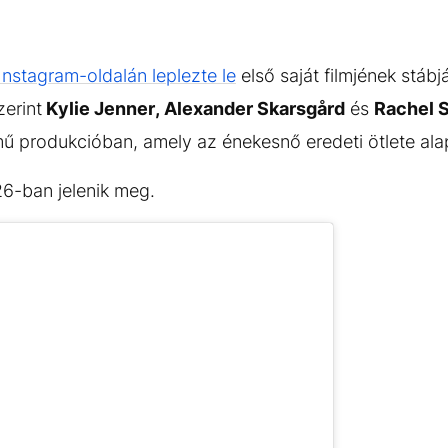
Instagram-oldalán leplezte le
első saját filmjének stábj
zerint
Kylie Jenner, Alexander Skarsgård
és
Rachel 
ű produkcióban, amely az énekesnő eredeti ötlete alap
26-ban jelenik meg.