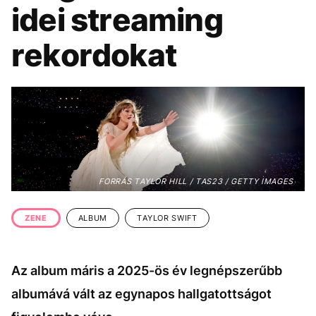
KÖZÉLET
UTAZÁS
idei streaming
ÉLETMÓD
DESIGN
rekordokat
BESZÉLGETÉSEK
ARCOK
VIDEÓ
TÖRTÉNETEK
GASZTRO
FORRÁS TAYLOR HILL / TAS23 / GETTY IMAGES
ZENE
ALBUM
TAYLOR SWIFT
Az album máris a 2025-ös év legnépszerűbb
albumává vált az egynapos hallgatottságot