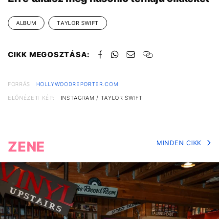
ALBUM
TAYLOR SWIFT
CIKK MEGOSZTÁSA:
FORRÁS
HOLLYWOODREPORTER.COM
ELŐNÉZETI KÉP:
INSTAGRAM / TAYLOR SWIFT
ZENE
MINDEN CIKK