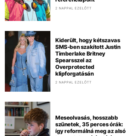
2 NAPPAL EZELŐTT
Kiderült, hogy kétszavas
SMS-ben szakított Justin
Timberlake Britney
Spearsszel az
Overprotected
klipforgatásán
2 NAPPAL EZELŐTT
Meseolvasás, hosszabb
szünetek, 35 perces órák:
így reformálná meg az alsó