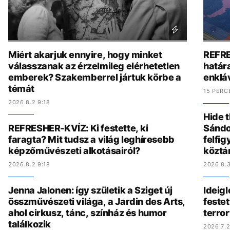
Miért akarjuk ennyire, hogy minket
REFRE
válasszanak az érzelmileg elérhetetlen
határa
emberek? Szakemberrel jártuk körbe a
enklá
témát
15 PERC
2026.8.2 9:18
Hide t
REFRESHER-KVÍZ: Ki festette, ki
Sándo
faragta? Mit tudsz a világ leghíresebb
felfig
képzőművészeti alkotásairól?
köztá
2026.8.2 9:18
2026.8.3
Jenna Jalonen: így születik a Sziget új
Ideig
összművészeti világa, a Jardin des Arts,
festet
ahol cirkusz, tánc, színház és humor
terro
találkozik
2026.7.2