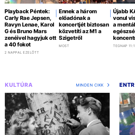
Playback Péntek:
Ennek a három
Újabb K
Carly Rae Jepsen,
előadónak a
vonul vi
Ravyn Lenae, Karol
koncertjét biztosan
a mentál
G és Bruno Mars
közvetíti az M1 a
egészsé
zenéivel hagyjuk ott
Szigetről
koncent
a 40 fokot
MOST
TEGNAP 11:1
2 NAPPAL EZELŐTT
KULTÚRA
ENTR
MINDEN CIKK