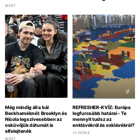
MOST
Még mindig áll a bál
REFRESHER-KVÍZ: Európa
Beckhaméknél: Brooklyn és
legfurcsább határai - Te
Nicola legszívesebben az
mennyit tudsz az
esküvőjük dátumát is
enklávékról és exklávékról?
elfelejtenék
15 PERCE
MOST