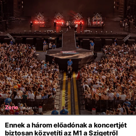
Zene
most
Ennek a három előadónak a koncertjét
biztosan közvetíti az M1 a Szigetről