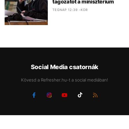
tagozatot a minisztérium
TEGNAP 12:39 -KOR
Social Media csatornák
Kövesd a Refresher.hu-t a social mediában!