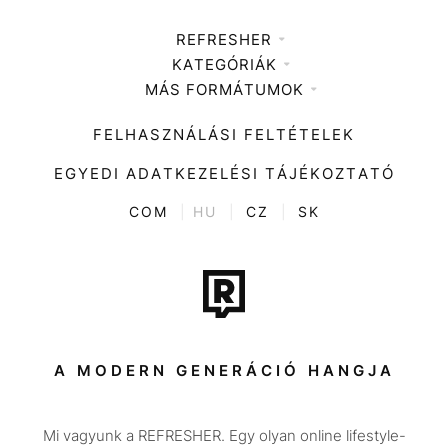
REFRESHER
KATEGÓRIÁK
Médiaajánlat
MÁS FORMÁTUMOK
Zene
Impresszum
Kiemelt tartalmak
Divat
FELHASZNÁLÁSI FELTÉTELEK
Videó
Kultúra
EGYEDI ADATKEZELÉSI TÁJÉKOZTATÓ
Kvíz
ENTR
COM
|
HU
|
CZ
|
SK
Film + sorozat
Tech-Tudomány
Sport
Társadalom
A MODERN GENERÁCIÓ HANGJA
Közélet
Mi vagyunk a REFRESHER. Egy olyan online lifestyle-
Utazás