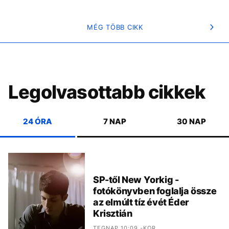
MÉG TÖBB CIKK
Legolvasottabb cikkek
24 ÓRA
7 NAP
30 NAP
SP-től New Yorkig -
fotókönyvben foglalja össze
az elmúlt tíz évét Éder
Krisztián
TEGNAP 10:09 -KOR