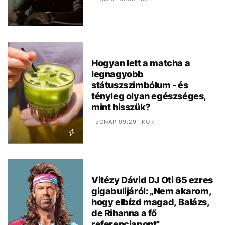
Hogyan lett a matcha a
legnagyobb
státuszszimbólum - és
tényleg olyan egészséges,
mint hisszük?
TEGNAP 09:29 -KOR
Vitézy Dávid DJ Oti 65 ezres
gigabulijáról: „Nem akarom,
hogy elbízd magad, Balázs,
de Rihanna a fő
referenciapont"