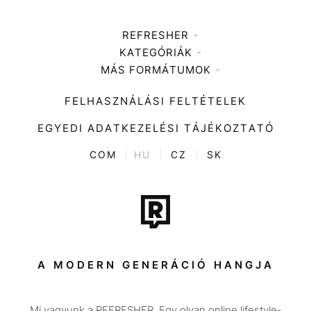
REFRESHER
KATEGÓRIÁK
Médiaajánlat
MÁS FORMÁTUMOK
Zene
Impresszum
Kiemelt tartalmak
Divat
FELHASZNÁLÁSI FELTÉTELEK
Videó
Kultúra
EGYEDI ADATKEZELÉSI TÁJÉKOZTATÓ
Kvíz
ENTR
COM
|
HU
|
CZ
|
SK
Film + sorozat
Tech-Tudomány
Sport
Társadalom
A MODERN GENERÁCIÓ HANGJA
Közélet
Mi vagyunk a REFRESHER. Egy olyan online lifestyle-