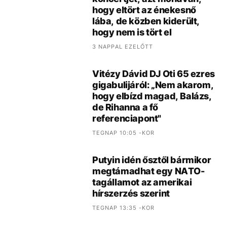
hogy eltört az énekesnő
lába, de közben kiderült,
hogy nem is tört el
3 NAPPAL EZELŐTT
Vitézy Dávid DJ Oti 65 ezres
gigabulijáról: „Nem akarom,
hogy elbízd magad, Balázs,
de Rihanna a fő
referenciapont"
TEGNAP 10:05 -KOR
Putyin idén ősztől bármikor
megtámadhat egy NATO-
tagállamot az amerikai
hírszerzés szerint
TEGNAP 13:35 -KOR