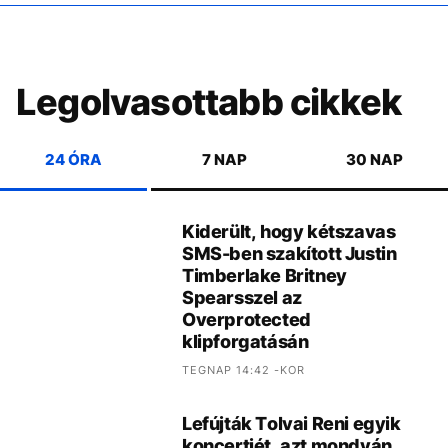
Legolvasottabb cikkek
24 ÓRA
7 NAP
30 NAP
Kiderült, hogy kétszavas
SMS-ben szakított Justin
Timberlake Britney
Spearsszel az
Overprotected
klipforgatásán
TEGNAP 14:42 -KOR
Lefújták Tolvai Reni egyik
koncertjét, azt mondván,