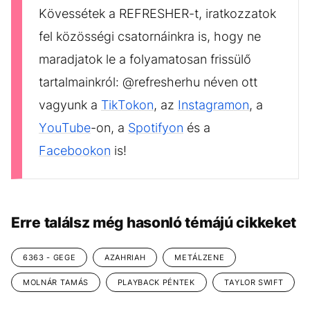
Kövessétek a REFRESHER-t, iratkozzatok
fel közösségi csatornáinkra is, hogy ne
maradjatok le a folyamatosan frissülő
tartalmainkról: @refresherhu néven ott
vagyunk a
TikTokon
, az
Instagramon
, a
YouTube
-on, a
Spotifyon
és a
Facebookon
is!
Erre találsz még hasonló témájú cikkeket
6363 - GEGE
AZAHRIAH
METÁLZENE
MOLNÁR TAMÁS
PLAYBACK PÉNTEK
TAYLOR SWIFT