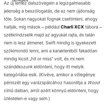
Az új lemez dalszövegein a legizgalmasabb
jelenség a beszólogatás, de ez nem újdonság
tőle. Sokan nagyokat fognak csettinteni, ahogy
hallják, míg mások – például
Charli XCX
tábora –
szétkrindzselik majd az agyukat rajta, és talán
nem is lesz átmenet. Swift mindig is igyekezett
szókimondó lenni, ami a karakteréből fakadóan
mindig kicsit „hit or miss” volt, és mi nem
szándékozunk eldönteni, hogy itt melyik
kategóriába esik. (Kivéve, amikor a vőlegénye
péniszét egy varázspálcához hasonlítja a
Wood
című dalban, arról azért könnyű eldönteni, hogy
ízléstelen-e vagy sem.)