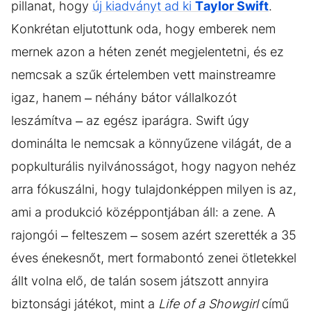
pillanat, hogy
új kiadványt ad ki
Taylor Swift
.
Konkrétan eljutottunk oda, hogy emberek nem
mernek azon a héten zenét megjelentetni, és ez
nemcsak a szűk értelemben vett mainstreamre
igaz, hanem – néhány bátor vállalkozót
leszámítva – az egész iparágra. Swift úgy
dominálta le nemcsak a könnyűzene világát, de a
popkulturális nyilvánosságot, hogy nagyon nehéz
arra fókuszálni, hogy tulajdonképpen milyen is az,
ami a produkció középpontjában áll: a zene. A
rajongói – felteszem – sosem azért szerették a 35
éves énekesnőt, mert formabontó zenei ötletekkel
állt volna elő, de talán sosem játszott annyira
biztonsági játékot, mint a
Life of a Showgirl
című