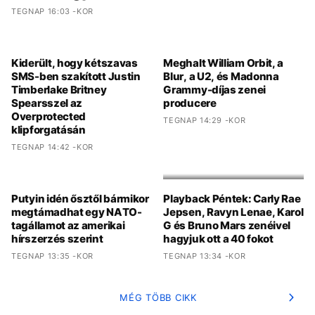
TEGNAP 16:03 -KOR
Kiderült, hogy kétszavas
Meghalt William Orbit, a
SMS-ben szakított Justin
Blur, a U2, és Madonna
Timberlake Britney
Grammy-díjas zenei
Spearsszel az
producere
Overprotected
TEGNAP 14:29 -KOR
klipforgatásán
TEGNAP 14:42 -KOR
Putyin idén ősztől bármikor
Playback Péntek: Carly Rae
megtámadhat egy NATO-
Jepsen, Ravyn Lenae, Karol
tagállamot az amerikai
G és Bruno Mars zenéivel
hírszerzés szerint
hagyjuk ott a 40 fokot
TEGNAP 13:35 -KOR
TEGNAP 13:34 -KOR
MÉG TÖBB CIKK