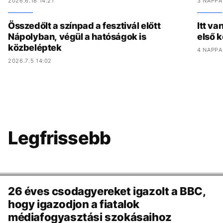
2026.6.18 14:21
3 NAPPA
Összedőlt a színpad a fesztivál előtt
Itt va
Nápolyban, végül a hatóságok is
első 
közbeléptek
4 NAPPA
2026.7.5 14:02
Legfrissebb
Arcok
tegnap 16:03 -kor
26 éves csodagyereket igazolt a BBC,
hogy igazodjon a fiatalok
médiafogyasztási szokásaihoz