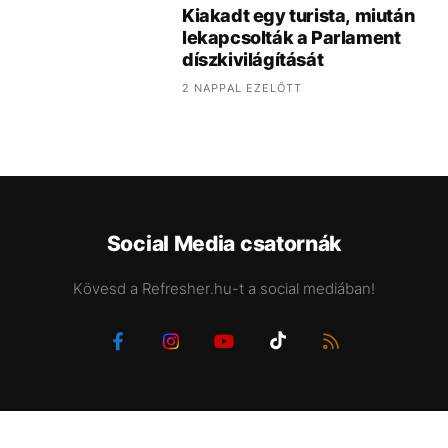
Kiakadt egy turista, miután
lekapcsolták a Parlament
díszkivilágítását
2 NAPPAL EZELŐTT
Social Media csatornák
Kövesd a Refresher.hu-t a social mediában!