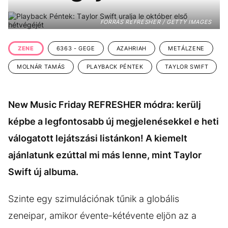
KÖZÉLET
UTAZÁS
FORRÁS REFRESHER / GETTY IMAGES
ÉLETMÓD
DESIGN
BESZÉLGETÉSEK
ARCOK
ZENE
6363 - GEGE
AZAHRIAH
METÁLZENE
VIDEÓ
TÖRTÉNETEK
MOLNÁR TAMÁS
PLAYBACK PÉNTEK
TAYLOR SWIFT
GASZTRO
New Music Friday REFRESHER módra: kerülj
képbe a legfontosabb új megjelenésekkel e heti
válogatott lejátszási listánkon! A kiemelt
ajánlatunk ezúttal mi más lenne, mint Taylor
Swift új albuma.
Szinte egy szimulációnak tűnik a globális
zeneipar, amikor évente-kétévente eljön az a