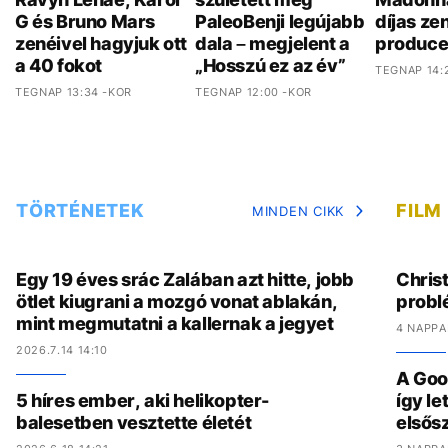
G és Bruno Mars
PaleoBenji legújabb
díjas ze
zenéivel hagyjuk ott
dala – megjelent a
produce
a 40 fokot
„Hosszú ez az év”
TEGNAP 14:
TEGNAP 13:34 -KOR
TEGNAP 12:00 -KOR
TÖRTÉNETEK
FILM
MINDEN CIKK
Egy 19 éves srác Zalában azt hitte, jobb
Chris
ötlet kiugrani a mozgó vonat ablakán,
problé
mint megmutatni a kallernak a jegyet
4 NAPPA
2026.7.14 14:10
A Goo
5 híres ember, aki helikopter-
így l
balesetben vesztette életét
elsős