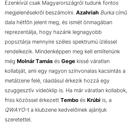
Ezenkívül csak Magyarországról tudunk fontos
megjelenésekről beszámolni.
Azahriah
Burka
című
dala hétfőn jelent meg, és ismét önmagában
reprezentálja, hogy hazánk legnagyobb
popsztárja mennyire széles spektrumú ízléssel
rendelkezik. Mindenképpen meg kell említenünk
még
Molnár Tamás
és
Gege
kissé váratlan
kollabját, ami egy nagyon színvonalas kacsintás a
metálzene felé, ráadásul érkezik hozzá egy
szuggesztív videóklip is. Ha már váratlan kollabok,
friss közössel érkezett
Tembo
és
Krúbi
is, a
QWAYO
-t a klubzene kedvelőinek ajánljuk
szeretettel.