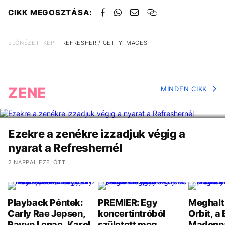
CIKK MEGOSZTÁSA:
ELŐNÉZETI KÉP:
REFRESHER / GETTY IMAGES
ZENE
MINDEN CIKK
Ezekre a zenékre izzadjuk végig a
nyarat a Refreshernél
2 NAPPAL EZELŐTT
Playback Péntek:
PREMIER: Egy
Meghalt
Carly Rae Jepsen,
koncertintróból
Orbit, a 
Ravyn Lenae, Karol
született meg
Madonn