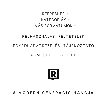
REFRESHER
KATEGÓRIÁK
Médiaajánlat
MÁS FORMÁTUMOK
Zene
Impresszum
Kiemelt tartalmak
Divat
FELHASZNÁLÁSI FELTÉTELEK
Videó
Kultúra
EGYEDI ADATKEZELÉSI TÁJÉKOZTATÓ
Kvíz
ENTR
COM
|
HU
|
CZ
|
SK
Film + sorozat
Tech-Tudomány
Sport
Társadalom
A MODERN GENERÁCIÓ HANGJA
Közélet