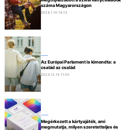
száma Magyarországon
2024.1.10 14:13
Az Európai Parlament is kimondta: a
család az család
2023.12.15 11:55
Megérkezett a kártyajáték, ami
megmutatja, milyen szeretetteljes és