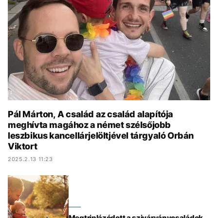
KÖZÉLET
UTAZÁS
ÉLETMÓD
DESIGN
BESZÉLGETÉSEK
ARCOK
VIDEÓ
TÖRTÉNETEK
GASZTRO
Pál Márton, A család az család alapítója
meghívta magához a német szélsőjobb
leszbikus kancellárjelöltjével tárgyaló Orbán
Viktort
2025.2.13 11:23
Megtriplázódott a szivárványcsaládok