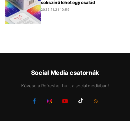
sokszínű lehet egy család
2023.11.21 10:59
Social Media csatornák
Kövesd a Refresher.hu-t a social mediában!