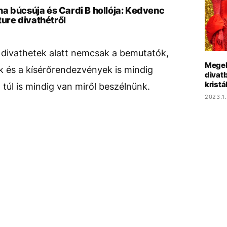
a búcsúja és Cardi B hollója: Kedvenc
ture divathétről
 divathetek alatt nemcsak a bemutatók,
Megele
 és a kísérőrendezvények is mindig
divat
krist
 túl is mindig van miről beszélnünk.
2023.1.