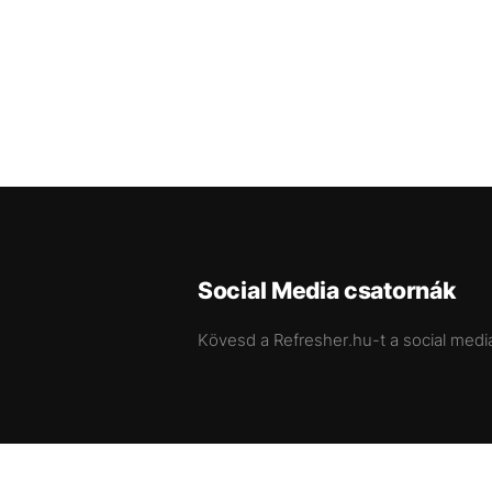
Social Media csatornák
Kövesd a Refresher.hu-t a social medi