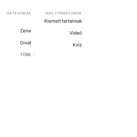
KATEGÓRIÁK
MÁS FORMÁTUMOK
Kiemelt tartalmak
Zene
Videó
Divat
Kvíz
Kultúra
TÖBB
ENTR
Film + sorozat
ech-Tudomány
Sport
Társadalom
Közélet