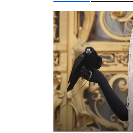
LIFESTYLE TÉMÁK
FIDESZ
SZIGET FESZTIVÁL
MTVA
SEBESTYÉN 
EGYÉB FORMÁTUMOK
REFRESHER
Kiemelt tartalmak
Videó
Kvíz
Médiaajánlat
Impresszum