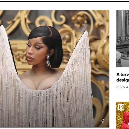
BALÁZS
CHRISTOPHER NOLAN
HBO
MAJKA
DISNEY
A terv
design
2025.4