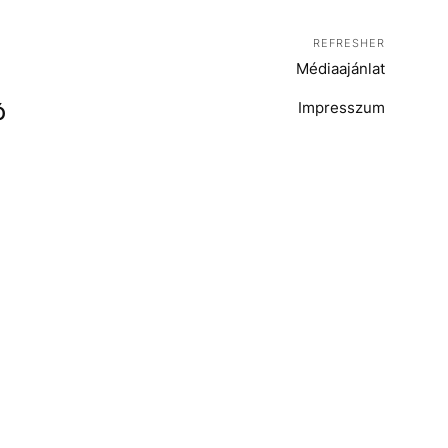
REFRESHER
Médiaajánlat
Impresszum
Ó
T