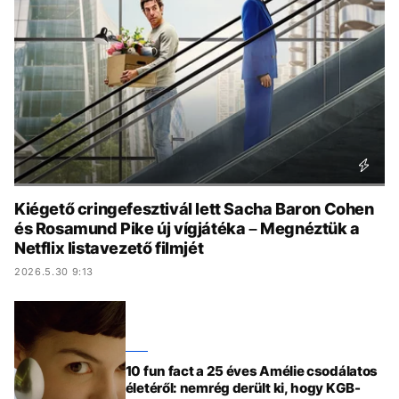
KÖZÉLET
UTAZÁS
ÉLETMÓD
DESIGN
BESZÉLGETÉSEK
ARCOK
VIDEÓ
TÖRTÉNETEK
GASZTRO
Kiégető cringefesztivál lett Sacha Baron Cohen
és Rosamund Pike új vígjátéka – Megnéztük a
Netflix listavezető filmjét
2026.5.30 9:13
10 fun fact a 25 éves Amélie csodálatos
életéről: nemrég derült ki, hogy KGB-