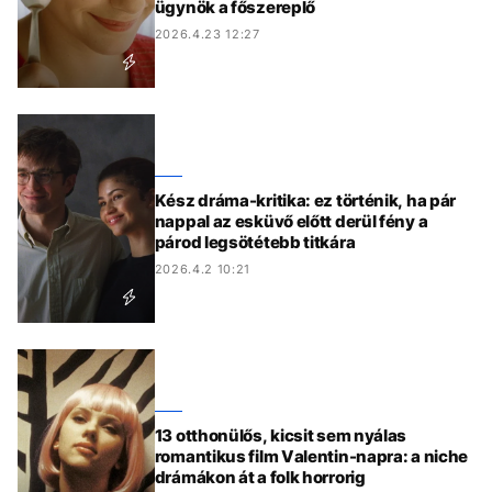
ügynök a főszereplő
2026.4.23 12:27
Kész dráma-kritika: ez történik, ha pár
nappal az esküvő előtt derül fény a
párod legsötétebb titkára
2026.4.2 10:21
13 otthonülős, kicsit sem nyálas
romantikus film Valentin-napra: a niche
drámákon át a folk horrorig