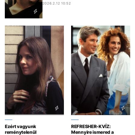
2026.2.12 10:52
Ezért vagyunk
REFRESHER-KVÍZ:
reménytelenül
Mennyire ismered a