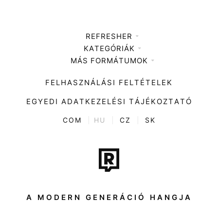
REFRESHER
KATEGÓRIÁK
Médiaajánlat
MÁS FORMÁTUMOK
Zene
Impresszum
Kiemelt tartalmak
Divat
FELHASZNÁLÁSI FELTÉTELEK
Videó
Kultúra
EGYEDI ADATKEZELÉSI TÁJÉKOZTATÓ
Kvíz
ENTR
COM
|
HU
|
CZ
|
SK
Film + sorozat
Tech-Tudomány
Sport
Társadalom
A MODERN GENERÁCIÓ HANGJA
Közélet