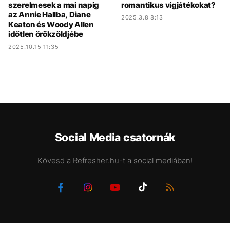
szerelmesek a mai napig
romantikus vígjátékokat?
az Annie Hallba, Diane
2025.3.8 8:13
Keaton és Woody Allen
időtlen örökzöldjébe
2025.10.15 11:35
Social Media csatornák
Kövesd a Refresher.hu-t a social mediában!