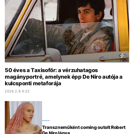
KÖZÉLET
UTAZÁS
ÉLETMÓD
DESIGN
BESZÉLGETÉSEK
ARCOK
VIDEÓ
TÖRTÉNETEK
GASZTRO
50 éves a Taxisofőr: a vérzuhatagos
magányportré, amelynek épp De Niro autója a
kulcsponti metaforája
2026.2.8 9:32
Transzneműként coming outolt Robert
De Niro lánya