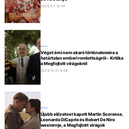
2025.5.1 12:47
Véget érni nem akaró történelemóra a
határtalan emberi romlottságról – Kritika
a Megfojtott virágokról
2023.10.21 9:58
Újabb előzetest kapott Martin Scorsese,
Leonardo DiCaprio és Robert De Niro
westernje, a Megfojtott virágok