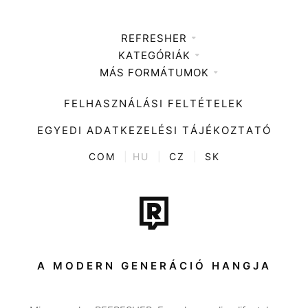
REFRESHER
KATEGÓRIÁK
Médiaajánlat
MÁS FORMÁTUMOK
Zene
Impresszum
Kiemelt tartalmak
Divat
FELHASZNÁLÁSI FELTÉTELEK
Videó
Kultúra
EGYEDI ADATKEZELÉSI TÁJÉKOZTATÓ
Kvíz
ENTR
COM
|
HU
|
CZ
|
SK
Film + sorozat
Tech-Tudomány
Sport
Társadalom
A MODERN GENERÁCIÓ HANGJA
Közélet