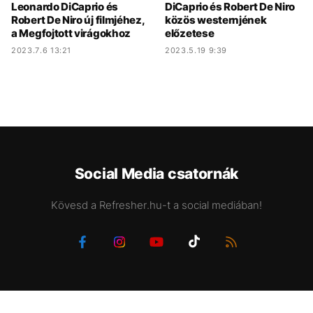
Leonardo DiCaprio és
DiCaprio és Robert De Niro
Robert De Niro új filmjéhez,
közös westernjének
a Megfojtott virágokhoz
előzetese
2023.7.6 13:21
2023.5.19 9:39
Social Media csatornák
Kövesd a Refresher.hu-t a social mediában!