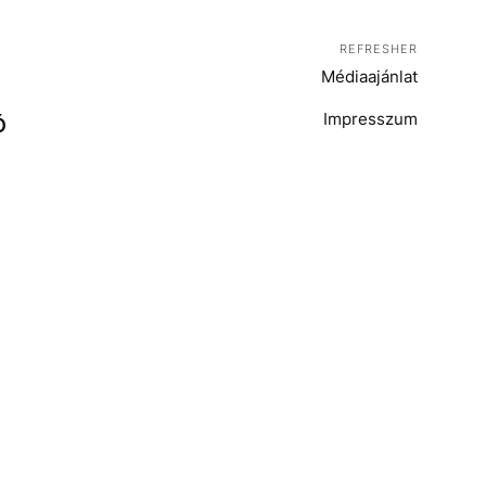
REFRESHER
Médiaajánlat
Impresszum
Ó
T