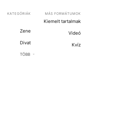
KATEGÓRIÁK
MÁS FORMÁTUMOK
Kiemelt tartalmak
Zene
Videó
Divat
Kvíz
Kultúra
TÖBB
ENTR
Film + sorozat
ech-Tudomány
Sport
Társadalom
Közélet