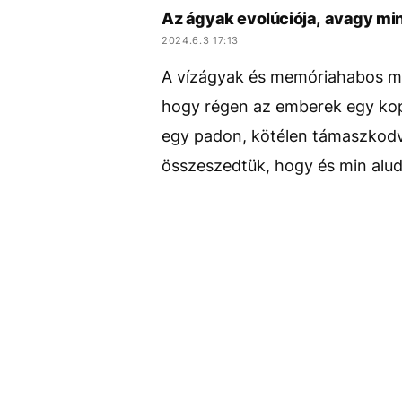
Az ágyak evolúciója, avagy mi
2024.6.3 17:13
A vízágyak és memóriahabos ma
hogy régen az emberek egy kop
egy padon, kötélen támaszkodv
összeszedtük, hogy és min alud