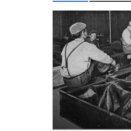
LIFESTYLE TÉMÁK
DUNA
KÁVÉ
KONCERT
ENERGIAVÁLSÁG
S
EGYÉB FORMÁTUMOK
REFRESHER
Kiemelt tartalmak
Videó
Kvíz
Médiaajánlat
Impresszum