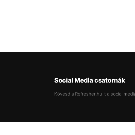
Social Media csatornák
Kövesd a Refresher.hu-t a social medi