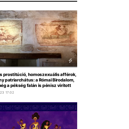
s prostitúció, homoszexuális afférok,
y patriarchátus: a Római Birodalom,
ég a pékség falán is pénisz virított
23 17:02