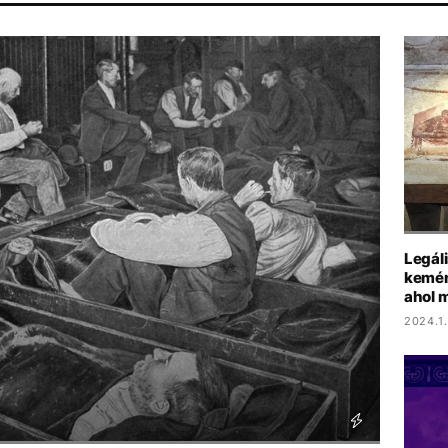
EBESTYÉN BALÁZS
MADONNA
MAGYARORSZÁG
TIKTOK
Legáli
kemén
ahol m
2024.1.