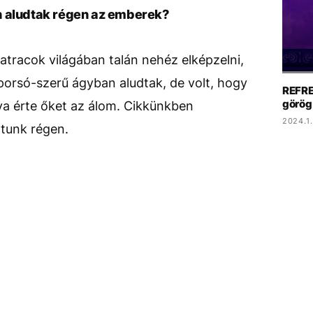
n aludtak régen az emberek?
tracok világában talán nehéz elképzelni,
orsó-szerű ágyban aludtak, de volt, hogy
REFRE
görög
a érte őket az álom. Cikkünkben
2024.1.
tunk régen.