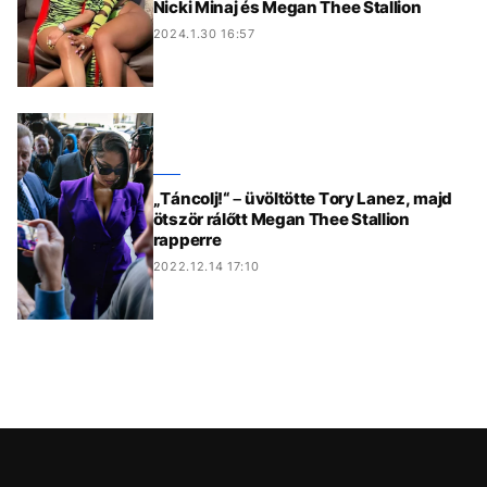
Nicki Minaj és Megan Thee Stallion
2024.1.30 16:57
„Táncolj!“ – üvöltötte Tory Lanez, majd
ötször rálőtt Megan Thee Stallion
rapperre
2022.12.14 17:10