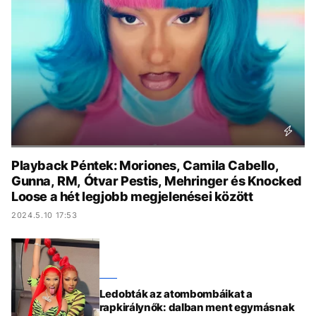
KÖZÉLET
UTAZÁS
ÉLETMÓD
DESIGN
BESZÉLGETÉSEK
ARCOK
VIDEÓ
TÖRTÉNETEK
GASZTRO
Playback Péntek: Moriones, Camila Cabello,
Gunna, RM, Ótvar Pestis, Mehringer és Knocked
Loose a hét legjobb megjelenései között
2024.5.10 17:53
Ledobták az atombombáikat a
rapkirálynők: dalban ment egymásnak