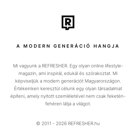
Film + sorozat
Tech-Tudomány
Sport
Társadalom
A MODERN GENERÁCIÓ HANGJA
Közélet
Mi vagyunk a REFRESHER. Egy olyan online lifestyle-
Utazás
magazin, ami inspirál, edukál és szórakoztat. Mi
Életmód
képviseljük a modern generációt Magyarországon.
Értékeinken keresztül célunk egy olyan társadalmat
Design
építeni, amely nyitott szemléletével nem csak feketén-
Beszélgetések
fehéren látja a világot.
Arcok
© 2011 - 2026 REFRESHER.hu
Videó