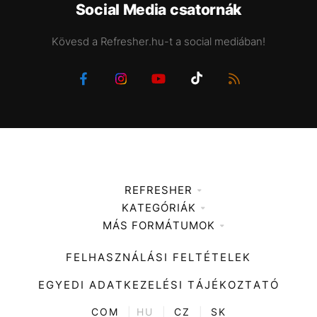
Social Media csatornák
Kövesd a Refresher.hu-t a social mediában!
REFRESHER
KATEGÓRIÁK
Médiaajánlat
MÁS FORMÁTUMOK
Zene
Impresszum
Kiemelt tartalmak
Divat
FELHASZNÁLÁSI FELTÉTELEK
Videó
Kultúra
EGYEDI ADATKEZELÉSI TÁJÉKOZTATÓ
Kvíz
ENTR
COM
|
HU
|
CZ
|
SK