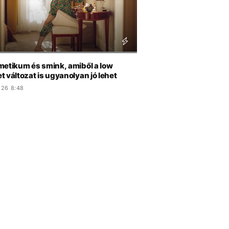
metikum és smink, amiből a low
 változat is ugyanolyan jó lehet
.26 8:48