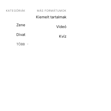
KATEGÓRIÁK
MÁS FORMÁTUMOK
Kiemelt tartalmak
Zene
Videó
Divat
Kvíz
Kultúra
TÖBB
ENTR
Film + sorozat
ech-Tudomány
Sport
Társadalom
Közélet