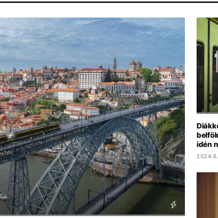
TOPHER NOLAN
TIKTOK
HŐSÉG
SEBESTYÉN BALÁZS
Diákk
belföl
idén 
2024.6