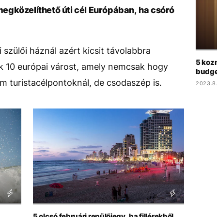
egközelíthető úti cél Európában, ha csóró
i szülői háznál azért kicsit távolabbra
5 koz
k 10 európai várost, amely nemcsak hogy
budget
 turistacélpontoknál, de csodaszép is.
2023.8
5 olcsó februári repülőjegy, ha fillérekből