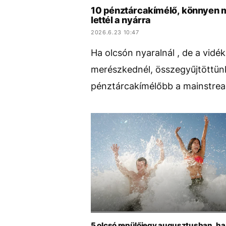
10 pénztárcakímélő, könnyen m
lettél a nyárra
2026.6.23 10:47
Ha olcsón nyaralnál , de a vidék
merészkednél, összegyűjtöttün
pénztárcakímélőbb a mainstream
5 olcsó repülőjegy augusztusban, ha