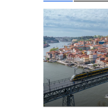
LIFESTYLE TÉMÁK
DUNA
KONCERT
MADONNA
FIDESZ
CHRIS
EGYÉB FORMÁTUMOK
REFRESHER
Kiemelt tartalmak
Videó
Kvíz
Médiaajánlat
Impresszum