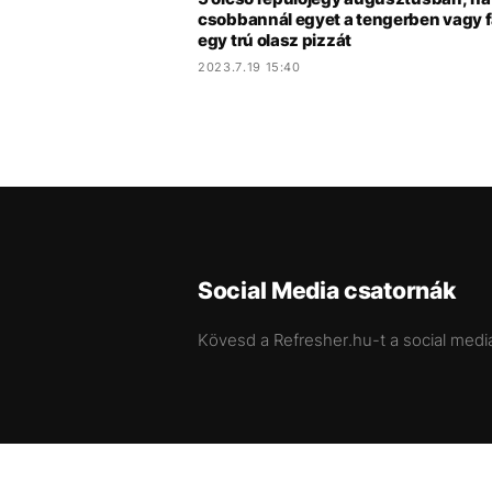
csobbannál egyet a tengerben vagy f
egy trú olasz pizzát
2023.7.19 15:40
Social Media csatornák
Kövesd a Refresher.hu-t a social medi