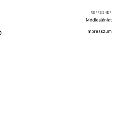
REFRESHER
Médiaajánlat
Impresszum
Ó
T