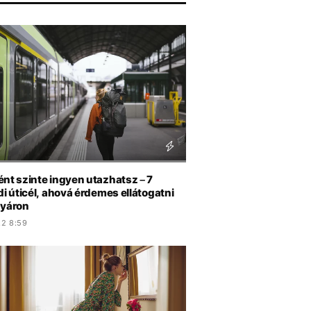
ént szinte ingyen utazhatsz – 7
di úticél, ahová érdemes ellátogatni
nyáron
.2 8:59