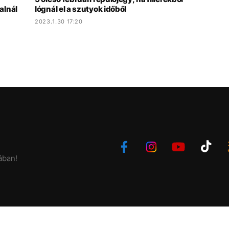
alnál
lógnál el a szutyok időből
2023.1.30 17:20
ában!