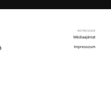
REFRESHER
Médiaajánlat
Impresszum
Ó
T