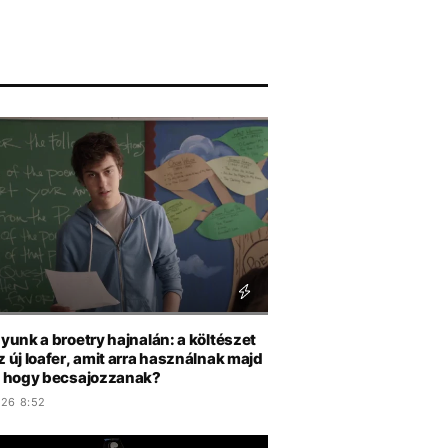
ERT
gyunk a broetry hajnalán: a költészet
z új loafer, amit arra használnak majd
k, hogy becsajozzanak?
.26 8:52