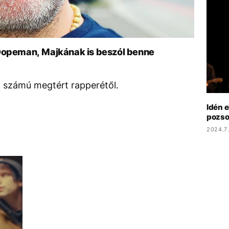
 Dopeman, Majkának is beszól benne
ő számú megtért rapperétől.
Idén e
pozso
2024.7.