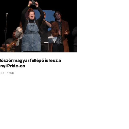
lőször magyar fellépő is lesz a
nyi Pride-on
19 15:40