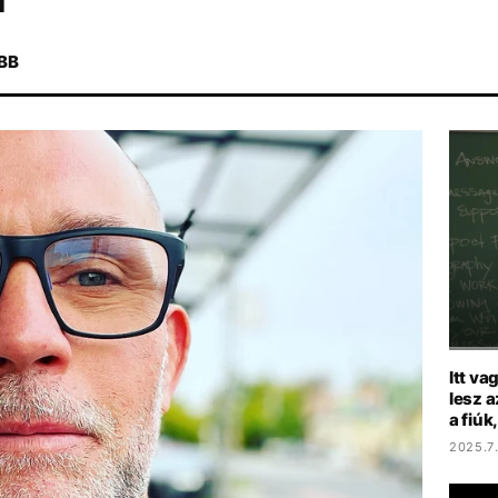
BB
SZIGET FESZTIVÁL
ENERGIAVÁLSÁG
ARIANA GRANDE
KONC
Itt va
lesz a
a fiú
2025.7