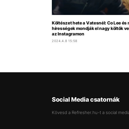
Költészet hete a Vatesnél: Co Lee és
hírességek mondják el nagy költők ve
az Instagramon
2024.4.8 15:58
Social Media csatornák
Kövesd a Refresher.hu-t a social medi