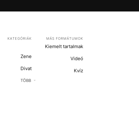
KATEGÓRIÁK
MÁS FORMÁTUMOK
Kiemelt tartalmak
Zene
Videó
Divat
Kvíz
Kultúra
TÖBB
ENTR
Film + sorozat
ech-Tudomány
Sport