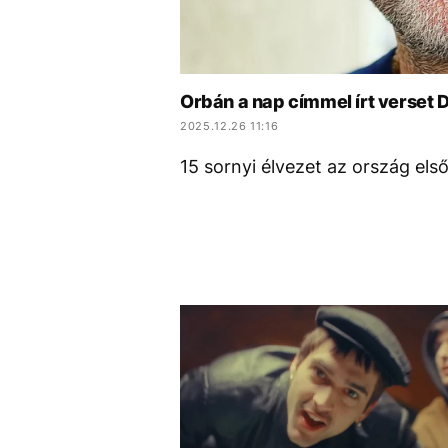
Orbán a nap címmel írt verset
2025.12.26 11:16
15 sornyi élvezet az ország els