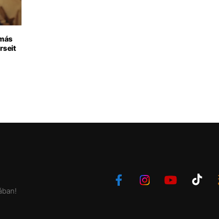
 más
rseit
ában!