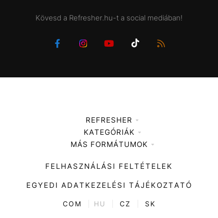
Kövesd a Refresher.hu-t a social mediában!
REFRESHER
KATEGÓRIÁK
Médiaajánlat
MÁS FORMÁTUMOK
Zene
Impresszum
Kiemelt tartalmak
Divat
FELHASZNÁLÁSI FELTÉTELEK
Videó
Kultúra
EGYEDI ADATKEZELÉSI TÁJÉKOZTATÓ
Kvíz
ENTR
COM
|
HU
|
CZ
|
SK