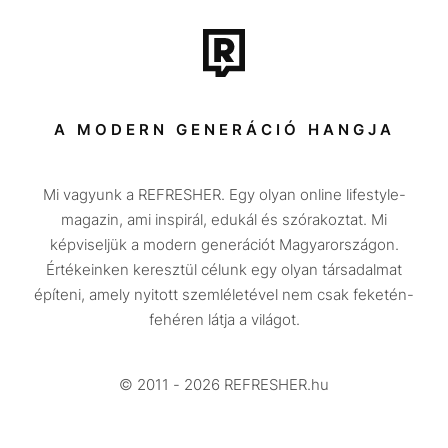
Film + sorozat
Tech-Tudomány
Sport
Társadalom
A MODERN GENERÁCIÓ HANGJA
Közélet
Mi vagyunk a REFRESHER. Egy olyan online lifestyle-
Utazás
magazin, ami inspirál, edukál és szórakoztat. Mi
Életmód
képviseljük a modern generációt Magyarországon.
Értékeinken keresztül célunk egy olyan társadalmat
Design
építeni, amely nyitott szemléletével nem csak feketén-
Beszélgetések
fehéren látja a világot.
Arcok
© 2011 - 2026 REFRESHER.hu
Videó
Történetek