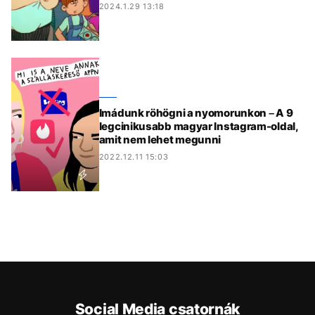
2024.1.29 13:18
Imádunk röhögni a nyomorunkon – A 9
legcinikusabb magyar Instagram-oldal,
amit nem lehet megunni
2022.12.11 15:03
Social Media csatornák