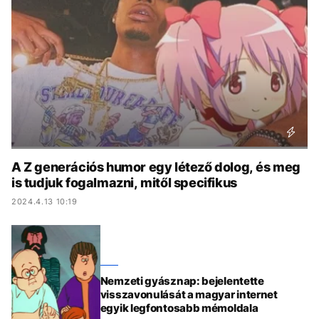
KÖZÉLET
UTAZÁS
ÉLETMÓD
DESIGN
BESZÉLGETÉSEK
ARCOK
VIDEÓ
TÖRTÉNETEK
GASZTRO
A Z generációs humor egy létező dolog, és meg
is tudjuk fogalmazni, mitől specifikus
2024.4.13 10:19
Nemzeti gyásznap: bejelentette
visszavonulását a magyar internet
egyik legfontosabb mémoldala