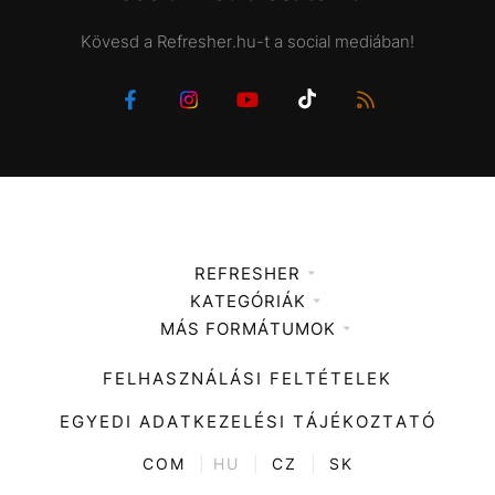
Kövesd a Refresher.hu-t a social mediában!
REFRESHER
KATEGÓRIÁK
Médiaajánlat
MÁS FORMÁTUMOK
Zene
Impresszum
Kiemelt tartalmak
Divat
FELHASZNÁLÁSI FELTÉTELEK
Videó
Kultúra
EGYEDI ADATKEZELÉSI TÁJÉKOZTATÓ
Kvíz
ENTR
COM
|
HU
|
CZ
|
SK