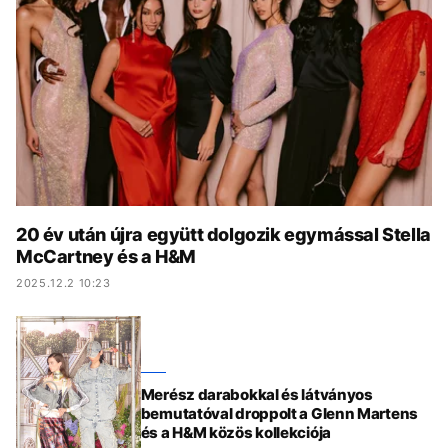
KÖZÉLET
UTAZÁS
ÉLETMÓD
DESIGN
BESZÉLGETÉSEK
ARCOK
VIDEÓ
TÖRTÉNETEK
GASZTRO
20 év után újra együtt dolgozik egymással Stella
McCartney és a H&M
2025.12.2 10:23
Merész darabokkal és látványos
bemutatóval droppolt a Glenn Martens
és a H&M közös kollekciója