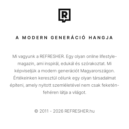
Film + sorozat
Tech-Tudomány
Sport
Társadalom
A MODERN GENERÁCIÓ HANGJA
Közélet
Mi vagyunk a REFRESHER. Egy olyan online lifestyle-
Utazás
magazin, ami inspirál, edukál és szórakoztat. Mi
Életmód
képviseljük a modern generációt Magyarországon.
Értékeinken keresztül célunk egy olyan társadalmat
Design
építeni, amely nyitott szemléletével nem csak feketén-
Beszélgetések
fehéren látja a világot.
Arcok
© 2011 - 2026 REFRESHER.hu
Videó
Történetek