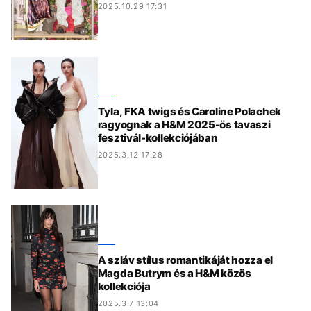
2025.10.29 17:31
Tyla, FKA twigs és Caroline Polachek
ragyognak a H&M 2025-ös tavaszi
fesztivál-kollekciójában
2025.3.12 17:28
A szláv stílus romantikáját hozza el
Magda Butrym és a H&M közös
kollekciója
2025.3.7 13:04