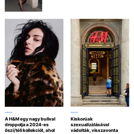
A H&M egy nagy bulival
Kiskorúak
droppolja a 2024-es
szexualizálásával
őszi/téli kollekciót, ahol
vádolták, visszavonta