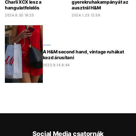
Charli XCX lesz a
gyerekruhakampányát az
hangulatfelelős
ausztrál H&M
2024.8.30 16:25
2024.1.23 12:59
A H&M second hand, vintage ruhákat
kezd árusítani
2023.9.14 8:44
Social Media csatornák